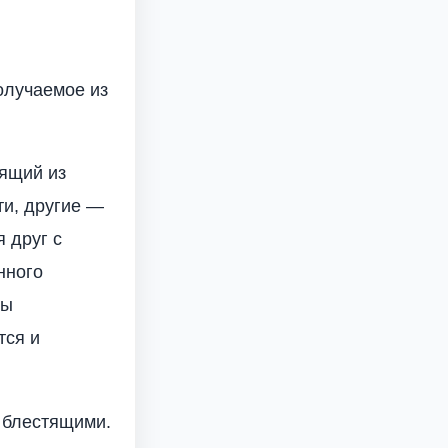
олучаемое из
оящий из
и, другие —
 друг с
нного
ны
тся и
 блестящими.