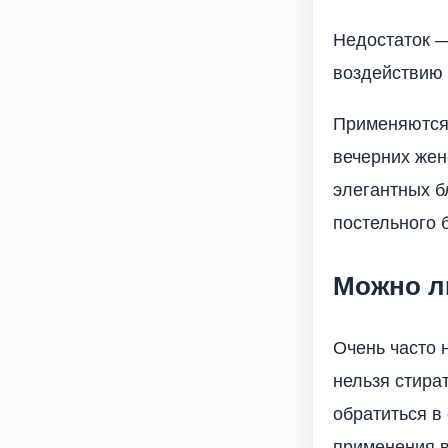
Недостаток —
воздействию 
Применяются 
вечерних жен
элегантных б
постельного 
Можно л
Очень часто н
нельзя стират
обратиться в
применения в