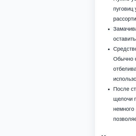
пуговиц 
рассорти
Замачива
оставить
Средств
Обычно 
отбелив
использо
После ст
щелочи п
немного 
позволяе