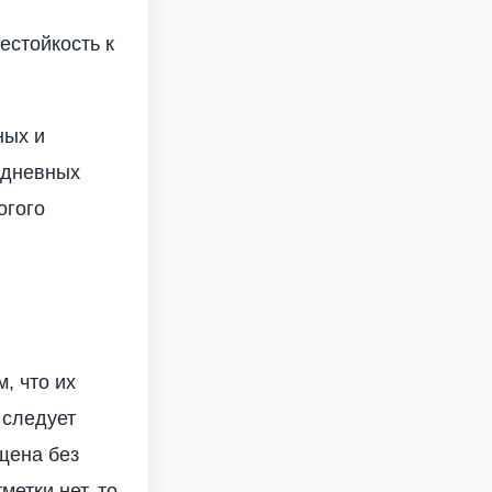
естойкость к
ных и
едневных
огого
, что их
 следует
щена без
етки нет, то