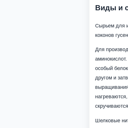
Виды и 
Сырьем для и
коконов гусе
Для производ
аминокислот.
особый белок
другом и зат
выращивания 
нагреваются,
скручиваются
Шелковые нит