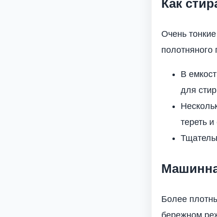
Как стир
Очень тонкие
полотняного 
В емкост
для стир
Нескольк
тереть и
Тщательн
Машинна
Более плотны
бережном реж