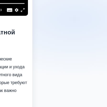
атной
ческие
ации и ухода
тного вида
торые требуют
ак важно