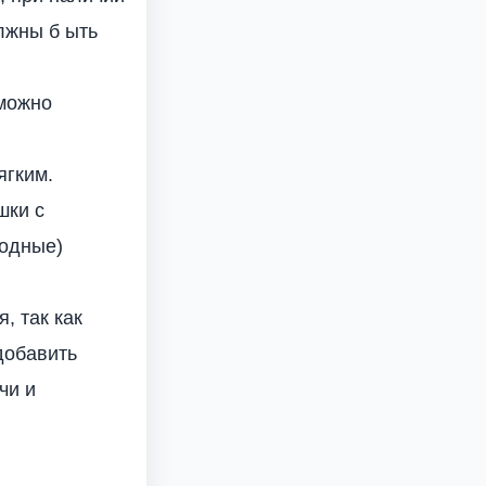
олжны б ыть
 можно
ягким.
шки с
родные)
, так как
добавить
чи и