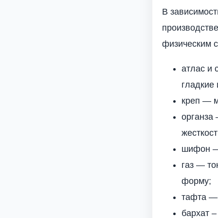
В зависимост
производстве
физическим с
атлас и 
гладкие
креп — м
органза 
жесткост
шифон — 
газ — то
форму;
тафта — 
бархат –