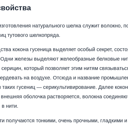
свойства
зготовления натурального шелка служит волокно, п
ниц тутового шелкопряда.
ства кокона гусеница выделяет особый секрет, сост
 Одни железы выделяют желеобразные белковые нит
 серицин, который позволяет этим нитям связываться
вердевать на воздухе. Отсюда и название промышле
таких гусениц — серикультивирование. Далее коко
 внешняя оболочка растворяется, волокна соединяю
 в нити.
и получаются тонкими, очень прочными, гладкими и