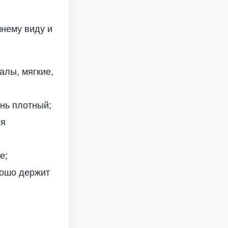
шнему виду и
алы, мягкие,
ень плотный;
ся
е;
рошо держит