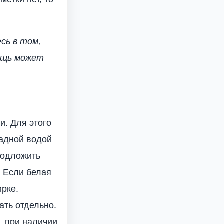
сь в том,
вещь может
и. Для этого
ладной водой
подложить
. Если белая
ирке.
ать отдельно.
, при наличии