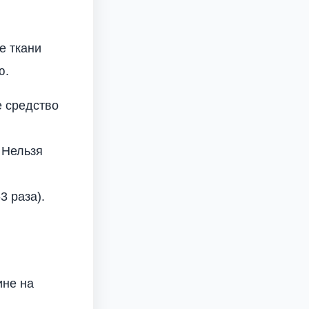
е ткани
ю.
е средство
 Нельзя
3 раза).
ине на