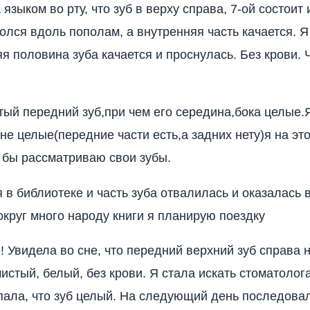
языком во рту, что зуб в верху справа, 7-ой состоит и
лолся вдоль пополам, а внутренняя часть качается. Я
я половина зуба качается и проснулась. Без крови. 
тый передний зуб,при чем его середина,бока целые.
 не целые(передние части есть,а задних нету)я на эт
к бы рассматриваю свои зубы.
 в библиотеке и часть зуба отвалилась и оказалась в
округ много народу книги я планирую поездку
! Увидела во сне, что передний верхний зуб справа
чистый, белый, без крови. Я стала искать стоматолога
ала, что зуб целый. На следующий день последова