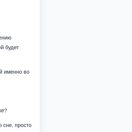
лению
й будет
й именно во
ке?
 сне, просто