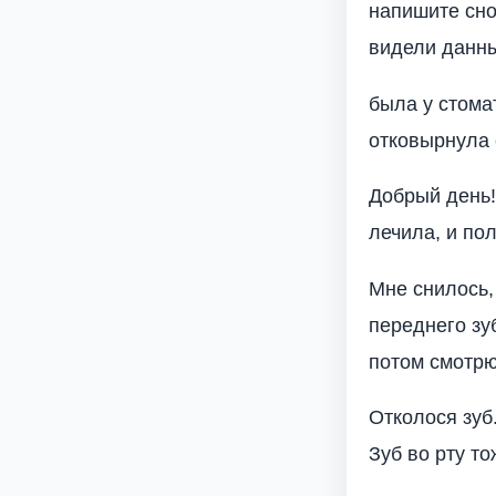
напишите сно
видели данны
была у стома
отковырнула 
Добрый день!
лечила, и по
Мне снилось, 
переднего зуб
потом смотрю
Отколося зуб
Зуб во рту то