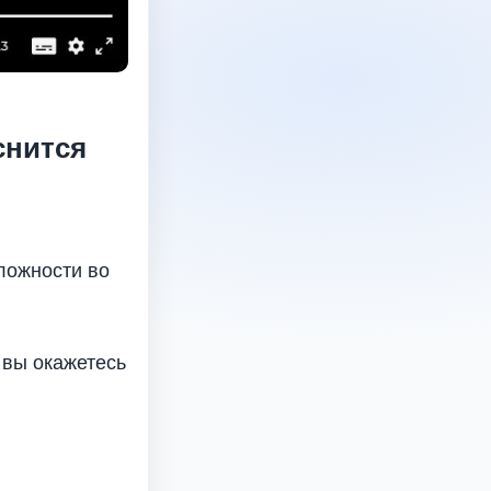
снится
ложности во
 вы окажетесь