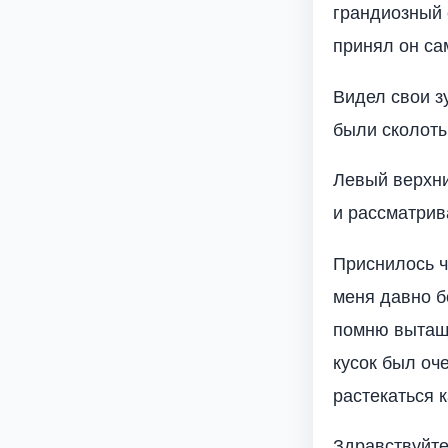
грандиозный 
принял он сам
Видел свои з
были сколоты
Левый верхни
и рассматрив
Приснилось ч
меня давно бо
помню вытащи
кусок был оч
растекаться 
Здравствуйте