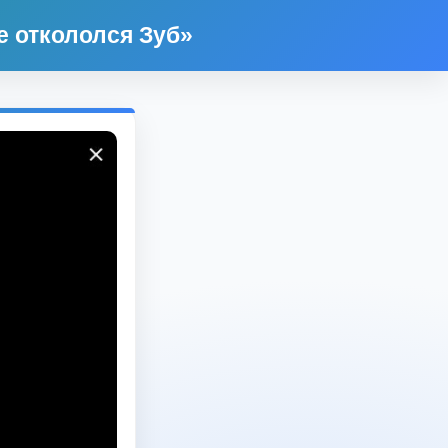
е откололся Зуб»