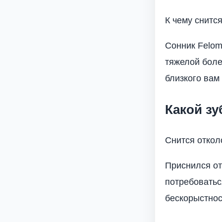
К чему снится
Сонник Fеlоm
тяжелой боле
близкого вам
Какой зу
Снится откол
Приснился от
потребоватьс
бескорыстнос