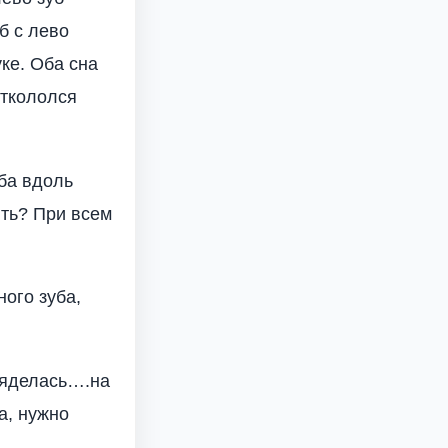
б с лево
уке. Оба сна
откололся
уба вдоль
ить? При всем
ого зуба,
ляделась….на
а, нужно