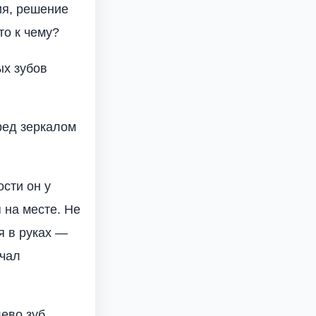
ия, решение
то к чему?
ых зубов
ред зеркалом
ости он у
 на месте. Не
я в руках —
ачал
лево зуб