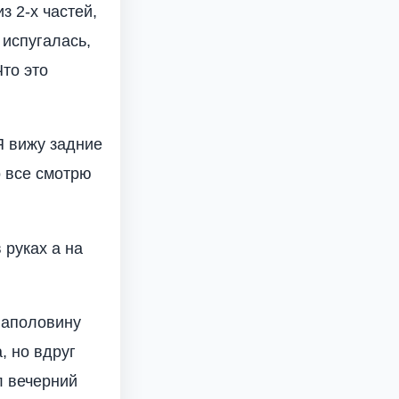
з 2-х частей,
 испугалась,
Что это
Я вижу задние
о все смотрю
 руках а на
 наполовину
, но вдруг
л вечерний