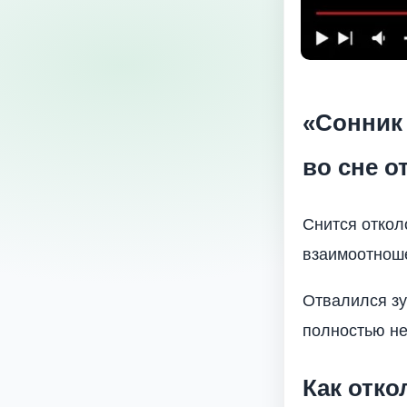
«Сонник 
во сне о
Снится откол
взаимоотноше
Отвалился зу
полностью не
Как отко