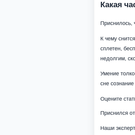
Какая ча
Приснилось, 
К чему снитс
сплетен, бес
недолгим, ско
Умение толко
сне сознание
Оцените стат
Приснился от
Наши эксперт