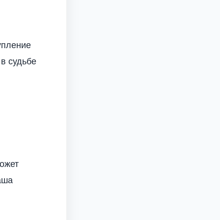
упление
 в судьбе
может
аша