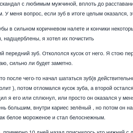
скандал с любимым мужчиной, вплоть до расставан
. У меня вопрос, если зуб в итоге целым оказался, э
убы в сильном коричневом налете и кончики некотор
, надщерблены, я хотел их почистить
й передний зуб. Откололся кусок от него. Я стою пе
аю, сильно ли будет заметно.
то после чего-то начал шататься зуб(в действительн
лит ), потом отломался кусок зуба, а второй остался
л я его или сплюнул, или просто он оказался у мен
ень большим, внутри кариес зелёный , но потом он н
как белое мороженое и стал белоснежным.
, примерно 10 дней назад приснилось что нижний с 