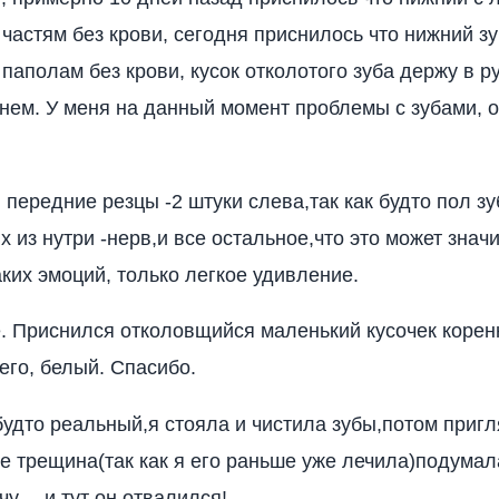
 частям без крови, сегодня приснилось что нижний зу
паполам без крови, кусок отколотого зуба держу в р
нем. У меня на данный момент проблемы с зубами, 
 передние резцы -2 штуки слева,так как будто пол з
их из нутри -нерв,и все остальное,что это может знач
аких эмоций, только легкое удивление.
. Приснился отколовщийся маленький кусочек коренн
его, белый. Спасибо.
будто реальный,я стояла и чистила зубы,потом приг
е трещина(так как я его раньше уже лечила)подумал
ачу….и тут он отвалился!