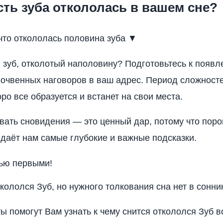
сть зуба откололась в вашем сне?
что откололась половина зуба ▼
я зуб, отколотый наполовину? Подготовьтесь к появ
почвенных наговоров в ваш адрес. Период сложносте
ро все образуется и встанет на свои места.
вать сновидения — это ценный дар, потому что поро
 даёт нам самые глубокие и важные подсказки.
ью первыми!
кололся Зуб, но нужного толкования сна нет в сонни
ы помогут Вам узнать к чему снится откололся Зуб во