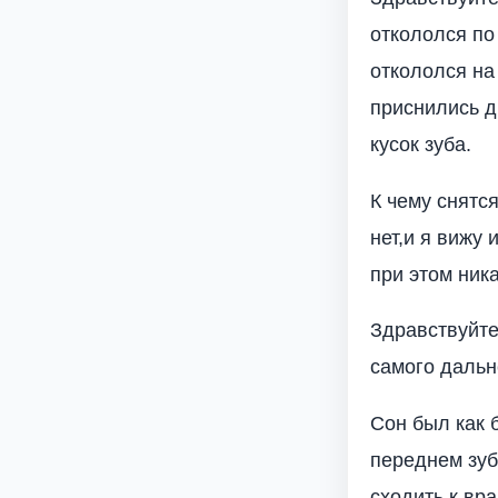
откололся по
откололся на 
приснились д
кусок зуба.
К чему снятся
нет,и я вижу 
при этом ник
Здравствуйте
самого дальн
Сон был как 
переднем зуб
сходить к вр