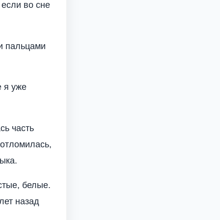
 если во сне
 и пальцами
 я уже
сь часть
 отломилась,
ыка.
стые, белые.
 лет назад