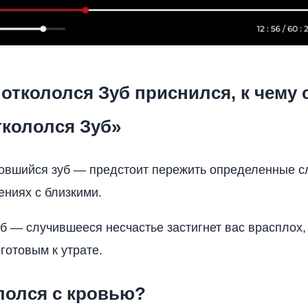
откололся Зуб приснился, к чему 
ткололся Зуб»
овшийся зуб — предстоит пережить определенные с
ниях с близкими.
б — случившееся несчастье застигнет вас врасплох,
готовым к утрате.
лолся с кровью?