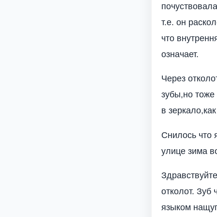
почуствовала 
т.е. он раско
что внутрення
означает.
Через отколо
зубы,но тоже
в зеркало,ка
Снилось что я
улице зима в
Здравствуйте
отколот. Зуб 
языком нащуп