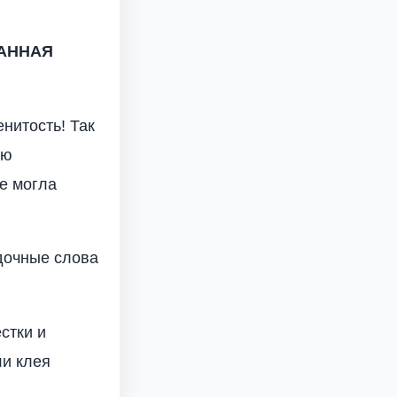
АННАЯ
нитость! Так
ую
не могла
адочные слова
стки и
ли клея