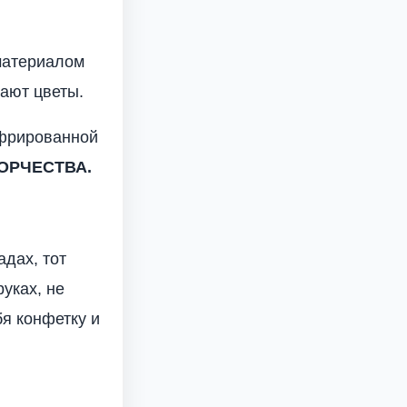
 материалом
лают цветы.
офрированной
ОРЧЕСТВА.
адах, тот
уках, не
бя конфетку и