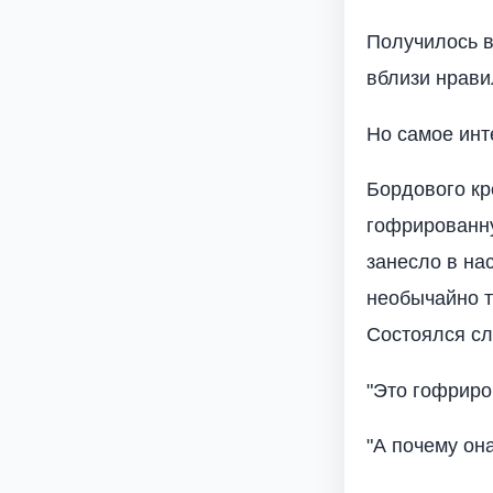
Получилось в
вблизи нрави
Но самое инт
Бордового кр
гофрированну
занесло в на
необычайно т
Состоялся с
"Это гофриро
"А почему она