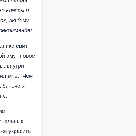
ками читая
р классы и,
нок, любому
йрекомменде!
ехнике
свит
ой омут новое
ы, внутри
ил мне: "Чем
х баночек-
не.
ие
гинальные
 же украсить