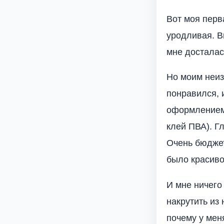
Вот моя перва
уродливая. В
мне досталас
Но моим неи
понравился, 
оформлением 
клей ПВА). Г
Очень бюджет
было красиво
И мне ничего
накрутить из
почему у мен