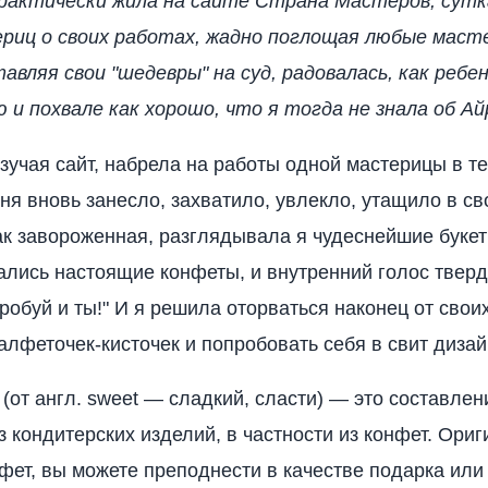
практически жила на сайте Страна Мастеров, сут
риц о своих работах, жадно поглощая любые масте
авляя свои "шедевры" на суд, радовалась, как ребе
и похвале как хорошо, что я тогда не знала об А
зучая сайт, набрела на работы одной мастерицы в т
еня вновь занесло, захватило, увлекло, утащило в св
ак завороженная, разглядывала я чудеснейшие букет
ались настоящие конфеты, и внутренний голос тверд
робуй и ты!" И я решила оторваться наконец от свои
алфеточек-кисточек и попробовать себя в свит дизай
(от англ. sweet — сладкий, сласти) — это составлен
з кондитерских изделий, в частности из конфет. Ори
нфет, вы можете преподнести в качестве подарка или