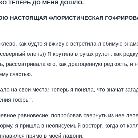
КО ТЕПЕРЬ ДО МЕНЯ ДОШЛО.
ОЮ НАСТОЯЩАЯ ФЛОРИСТИЧЕСКАЯ ГОФРИРОВ
 клево, как будто я вживую встретила любимую знаме
 северный олень)) Я крутила в руках рулон, как редк
ь, рассматривала его, как драгоценную редкость, и 
ему счастью.
тало на свои места! Теперь я поняла, что значат заг
ения гофры".
евное равновесие, попробовав свернуть из нее лепе
орму, я пришла в неописуемый восторг, когда от кап
сплавился прямо в моей ладони.