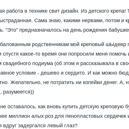
я работа в технике свит дизайн. Из детского крепа! 
ыстраданная. Сама знаю, какими нервами, потом и 
ь. "Это" предназначалось на день рождения бабушке
збалованным родственникам мой креповый шЫдевр 
и спустя какое-то время они попросили меня помочь 
свадебного подиума (об этом я рассказывала в сво
лавное условие - дешево и сердито. И как можно бюд
но. Желательно, не потратить ни копейки денег. А, н
, разумеется))
 не оставалось, как вновь купить детскую креповую б
 нее миллион алых роз для пенопластовых сердечек 
я вдруг задергался левый глаз?