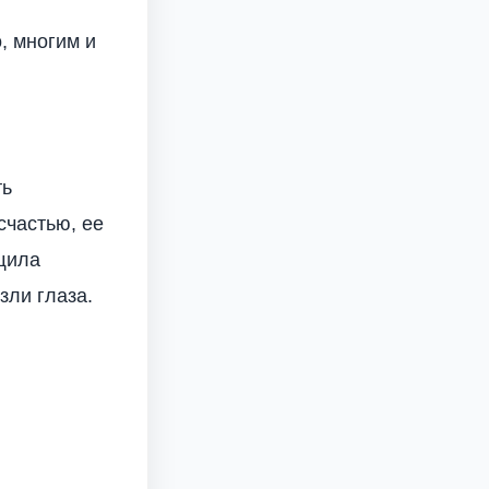
, многим и
ть
счастью, ее
ащила
зли глаза.