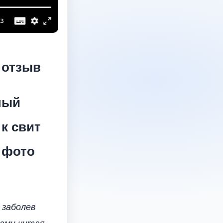
 отзыв
ный
к свит
 фото
 заболев