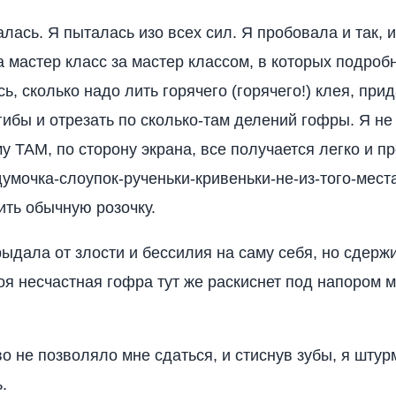
лась. Я пыталась изо всех сил. Я пробовала и так, и
 мастер класс за мастер классом, в которых подроб
, сколько надо лить горячего (горячего!) клея, при
гибы и отрезать по сколько-там делений гофры. Я не
у ТАМ, по сторону экрана, все получается легко и про
думочка-слоупок-рученьки-кривеньки-не-из-того-мес
ить обычную розочку.
 рыдала от злости и бессилия на саму себя, но сдер
моя несчастная гофра тут же раскиснет под напором 
о не позволяло мне сдаться, и стиснув зубы, я шту
.