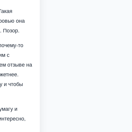
Такая
кровью она
. Позор.
почему-то
им с
ем отзыве на
жетнее.
у и чтобы
умагу и
интересно,