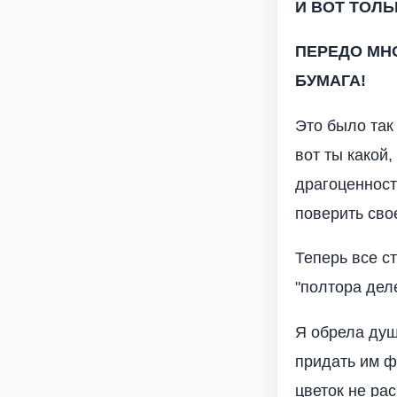
И ВОТ ТОЛЬ
ПЕРЕДО МН
БУМАГА!
Это было так
вот ты какой,
драгоценност
поверить сво
Теперь все с
"полтора дел
Я обрела душ
придать им ф
цветок не ра