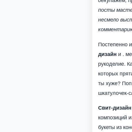
декупажем, 
посты масте
несмело выст
комментарию 
Постепенно и
дизайн
и . м
рукоделие. К
которых прят
ты хуже? Поп
шкатулочек-с
Свит-дизайн
композиций и
букеты из ко