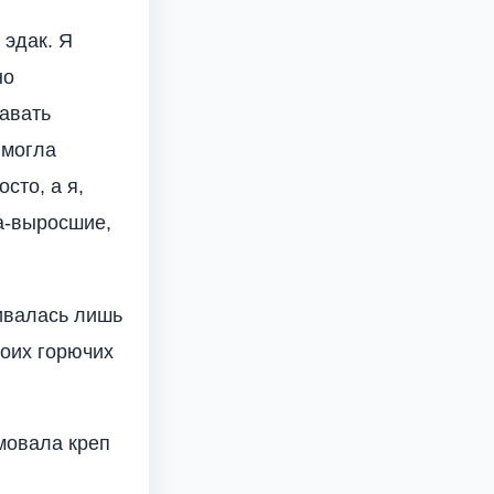
 эдак. Я
но
давать
 могла
сто, а я,
та-выросшие,
живалась лишь
моих горючих
рмовала креп