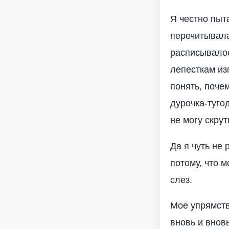
Я честно пыта
перечитывала
расписывалось
лепесткам из
понять, почем
дурочка-туго
не могу скрут
Да я чуть не
потому, что 
слез.
Мое упрямств
вновь и вновь