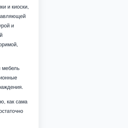
ки и киоски,
ставляющей
урой и
й
оримой,
я мебель
ционные
граждения.
ю, как сама
достаточно