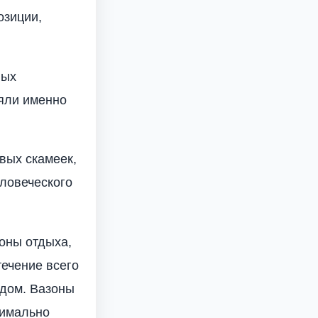
озиции,
ных
ояли именно
вых скамеек,
еловеческого
оны отдыха,
течение всего
 дом. Вазоны
тимально