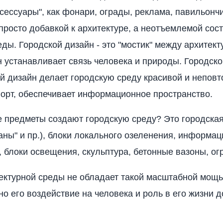
ксессуары", как фонари, ограды, реклама, павильончи
просто добавкой к архитектуре, а неотъемлемой со
еды. Городской дизайн - это "мостик" между архитект
н устанавливает связь человека и природы. Городско
й дизайн делает городскую среду красивой и неповт
орт, обеспечивает информационное пространство.
е предметы создают городскую среду? Это городска
ваны" и пр.), блоки локального озеленения, информа
и, блоки освещения, скульптура, бетонные вазоны, о
ектурной среды не обладает такой масштабной мощь
но его воздействие на человека и роль в его жизни 