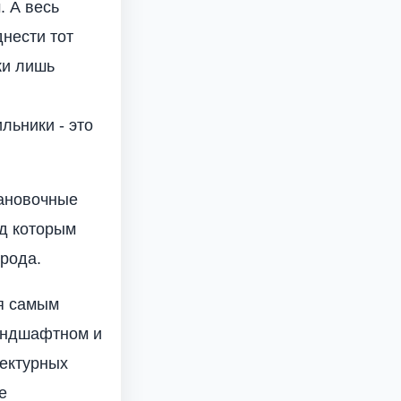
. А весь
днести тот
ки лишь
льники - это
тановочные
од которым
рода.
я самым
андшафтном и
тектурных
е