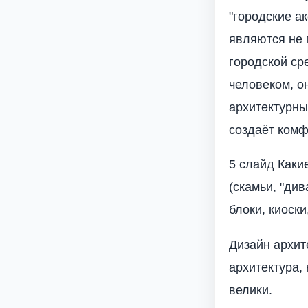
"городские а
являются не 
городской ср
человеком, о
архитектурны
создаёт комф
5 слайд Каки
(скамьи, "ди
блоки, киоск
Дизайн архит
архитектура, 
велики.