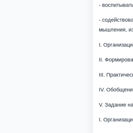
- воспитыват
- содействов
мышления, из
I. Организац
II. Формиров
III. Практиче
IV. Обобщени
V. Задание н
I. Организац