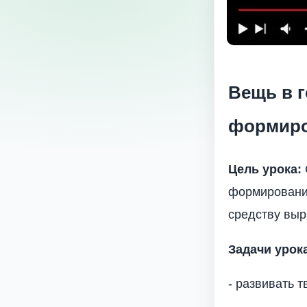
Вещь в г
формиро
Цель урока:
формировании
средству выр
Задачи урок
- развивать 