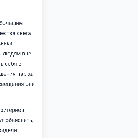
ебольшим
ества света
ьники
ь людям вне
ь себя в
ешения парка.
освещения они
критериев
ут объяснить,
 видели