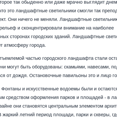
оторое так обыденно или даже мрачно выглядит днем
 что это ландшафтные светильники смогли так препо
ект. Они ничего не меняли. Ландшафтные светильни
рельеф и сконцентрировали внимание на наиболее
ных сторонах городских зданий. Ландшафтные свети
ет атмосферу города.
тъемлемой частью городского ландшафта стали ос
ни могут быть оборудованы: скамьями, навесами, п
ся от дождя. Остановочные павильоны это и лицо го
 Фонтаны и искусственные водоемы были и остаютс
ым средством оформления парков и площадей - в л
зайне они становятся центральным элементом архи
В жаркий летний период площади, парки и скверы, гд