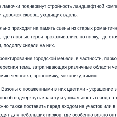
е лавочки подчеркнут стройность ландшафтной комп
 дорожек сквера, уходящих вдаль.
льно приходят на память сцены из старых романтич
 где главные герои прохаживались по парку, где ст
, подолгу сидели на них.
роектирование городской мебели, в частности, парко
тересная тема, затрагивающая различные области ч
омию человека, эргономику, механику, химию.
 Вазоны с посаженными в них цветами - украшение з
пособ подчеркнуть красоту и уникальность города в 
ожно также поставить перед входом на участок или в
одят для небольших парков, где особенно важно оп