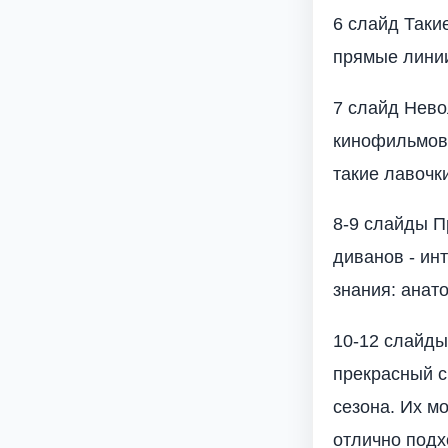
6 слайд Таки
прямые линии
7 слайд Нево
кинофильмов,
такие лавочки
8-9 слайды П
диванов - ин
знания: анат
10-12 слайды
прекрасный с
сезона. Их м
отлично подх