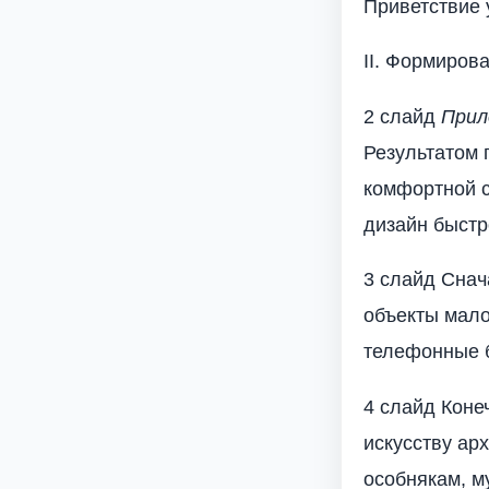
Приветствие 
II. Формиров
2 слайд
Прил
Результатом 
комфортной с
дизайн быстр
3 слайд Снач
объекты мало
телефонные 
4 слайд Коне
искусству ар
особнякам, м