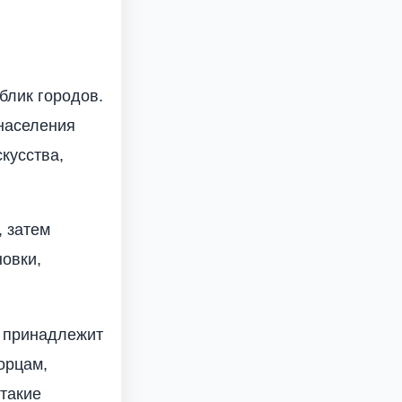
блик городов.
населения
кусства,
, затем
новки,
ь принадлежит
орцам,
такие