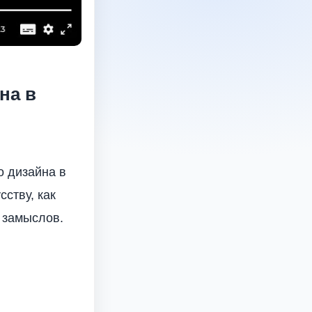
на в
о дизайна в
ству, как
 замыслов.