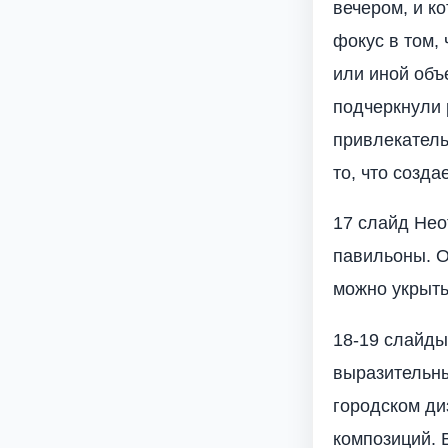
вечером, и к
фокус в том,
или иной объ
подчеркнули 
привлекатель
то, что созда
17 слайд Нео
павильоны. О
можно укрыть
18-19 слайды
выразительн
городском ди
композиций. 