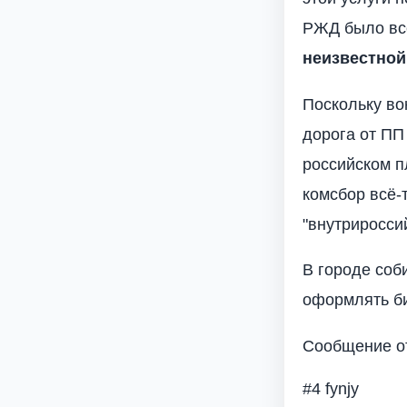
РЖД было всё
неизвестной
Поскольку во
дорога от ПП
российском п
комсбор всё-т
"внутриросси
В городе соб
оформлять би
Сообщение от
#4 fynjy