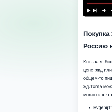
Покупка 
Россию и
Кто знает, би
цене ржд или
общем-то пиш
жд.Тогда мож
можно электр
EvgenijT