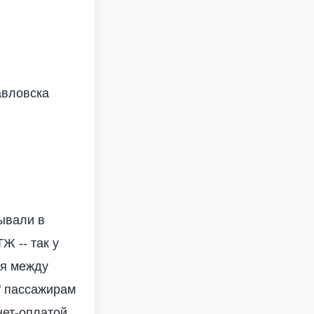
авловска
зывали в
Ж -- так у
ся между
" пассажирам
рнет-оплатой