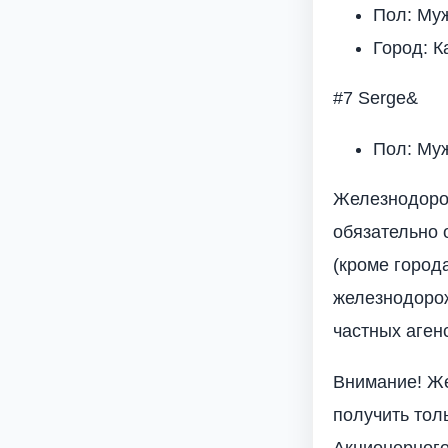
Пол: Му
Город: К
#7 Serge&
Пол: Му
Железнодоро
обязательно 
(кроме город
железнодорож
частных аген
Внимание! Же
получить тол
Акционерного