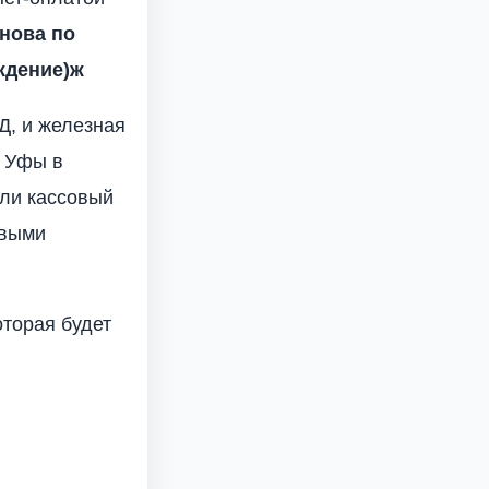
снова по
ждение)ж
Д, и железная
о Уфы в
сли кассовый
овыми
оторая будет