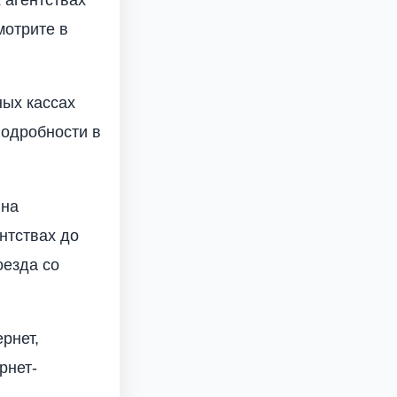
мотрите в
ных кассах
Подробности в
 на
нтствах до
оезда со
рнет,
рнет-