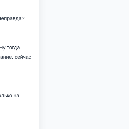
 неправда?
Ну тогда
чание, сейчас
олько на