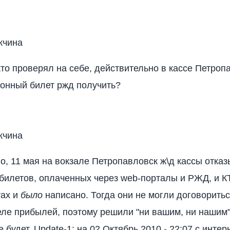
жчина
кто проверял на себе, действительно в кассе Петроп
онный билет ржд получить?
жчина
о, 11 мая на вокзале Петропавловск ж\д кассы отка
илетов, оплаченных через web-порталы и РЖД, и КТ
тах и
было
написано. Тогда они не могли договорить
еле прибылей, поэтому решили "ни вашим, ни нашим
е будет. Update-1: на 02 Октябрь 2010 - 22:07 с инте