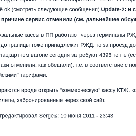
 ok (смотреть следующие сообщения).
Update-2: и 
 причине сервис отменили (см. дальнейшее обсу
кзальные кассы в ПП работают через терминалы РЖ
 до границы тоже принадлежит РЖД, то за проезд д
лацкартном вагоне сегодня затребуют 4396 тенге (е
аки отменили, как обещали), т.е. в соответствие с н
йскими" тарифами.
ираются вроде открыть "коммерческую" кассу КТЖ, к
леты, забронированные через свой сайт.
редактировал Serge&: 10 июня 2011 - 23:43