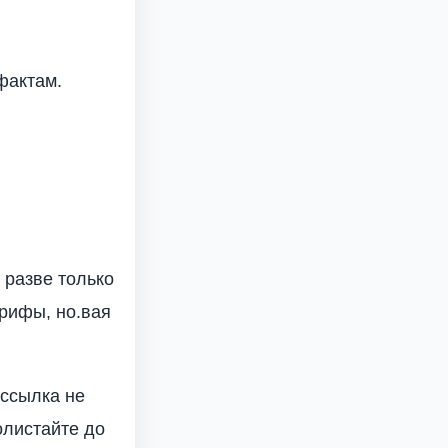
 фактам.
 разве только
арифы, но.вая
 ссылка не
олистайте до