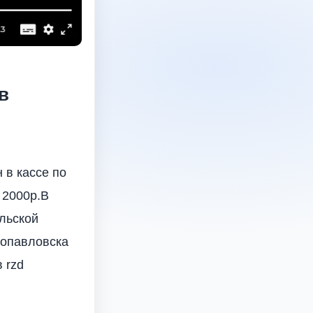
в
 в кассе по
 2000р.В
альской
ропавловска
 rzd