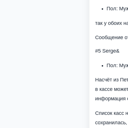
Пол: Му
так у обоих н
Сообщение от
#5 Serge&
Пол: Му
Насчёт из Пе
в кассе може
информация о
Список касс 
сохранилась,