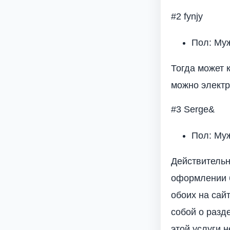
#2 fynjy
Пол: Му
Тогда может 
можно электр
#3 Serge&
Пол: Му
Действительн
оформлении б
обоих на сай
собой о разд
этой услуги н