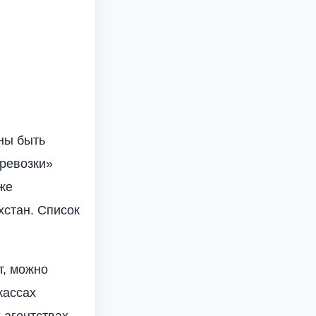
ны быть
ревозки»
же
хстан. Список
т, можно
кассах
 агентствах