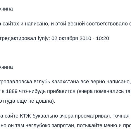
жчина
а сайтах и написано, и этой весной соответствовало
редактировал fynjy: 02 октября 2010 - 10:20
жчина
тропавловска вглубь Казахстана всё верно написано,
т к 1889 что-нибудь прибавится (вчера поменялись т
ттуда ещё не дошла).
на сайте КТЖ буквально вчера просматривал, точная
 но он там неглубоко запрятан, потыкайте меню и пр