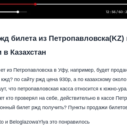
жд билета из Петропавловска(KZ) 
 в Казахстан
лет из Петропавловска в Уфу, например, будет продан
 кжд? по сайту ржд цена 930р, а по казахскому около
ут, что петропавловская касса относится к южно-ур
ет кто проверял на себе, действительно в кассе Пет
онный билет ржд получить? Пункты продажи билетов
ito и BeloglazowaYlya это понравилось