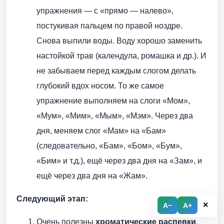
упражнения — с «прямо — налево»,
постукивая пальцем по правой ноздре.
Снова выпили воды. Воду хорошо заменить
настойкой трав (календула, ромашка и др.). И
не забываем перед каждым слогом делать
глубокий вдох носом. То же самое
упражнение выполняем на слоги «Мом»,
«Мум», «Мим», «Мым», «Мэм». Через два
дня, меняем слог «Мам» на «Бам»
(следовательно, «Бам», «Бом», «Бум»,
«Бим» и т.д.), ещё через два дня на «Зам», и
ещё через два дня на «Жам».
Следующий этап:
×
A−
A+
Очень полезны
хроматические распевки
.