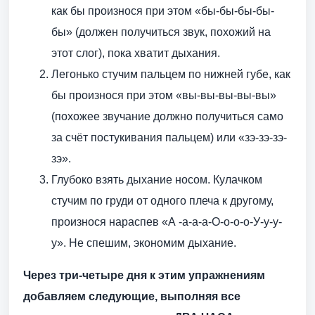
как бы произнося при этом «бы-бы-бы-бы-
бы» (должен получиться звук, похожий на
этот слог), пока хватит дыхания.
Легонько стучим пальцем по нижней губе, как
бы произнося при этом «вы-вы-вы-вы-вы»
(похожее звучание должно получиться само
за счёт постукивания пальцем) или «зэ-зэ-зэ-
зэ».
Глубоко взять дыхание носом. Кулачком
стучим по груди от одного плеча к другому,
произнося нараспев «А -а-а-а-О-о-о-о-У-у-у-
у». Не спешим, экономим дыхание.
Через три-четыре дня к этим упражнениям
добавляем следующие, выполняя все