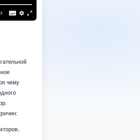
игательной
чное
ря чему
одного
ор.
ричин:
кторов,