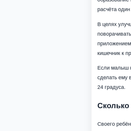
расчёта один
В целях улуч
поворачивать
приложением 
кишечник к п
Если малыш н
сделать ему 
24 градуса.
Сколько 
Своего ребёнк