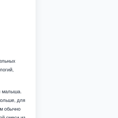
тельных
логий,
я малыша.
больше, для
ем обычно
ой смеси из