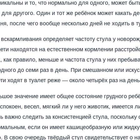
никальны и то, что нормально для одного, может быт
для другого. Один и тот же ребёнок может какать де
ня, после чего вообще несколько дней не ходить в т
 вскармливания определяет частоту стула у новоро
дети находятся на естественном кормлении расстрой
, как правило, меньше и частота стула у них пребыва
одного до семи раз в день. При смешанном или иску
ти ходят в туалет реже — около четырёх раз на день
ьшое значение имеет общее состояние грудного ребё
спокоен, весел, мягкий ли у него животик, имеется ли
нь важно следить за консистенцией стула, поскольку 
рмальным, если он имеет кашицеобразную или жидк
. В свою очередь твёрдый стул свидетельствует о 