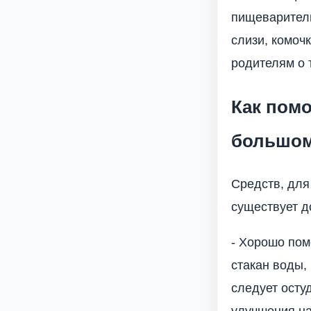
пищеваритель
слизи, комоч
родителям о т
Как помо
большо
Средств, для
существует д
- Хорошо помо
стакан воды, 
следует осту
улучшения на