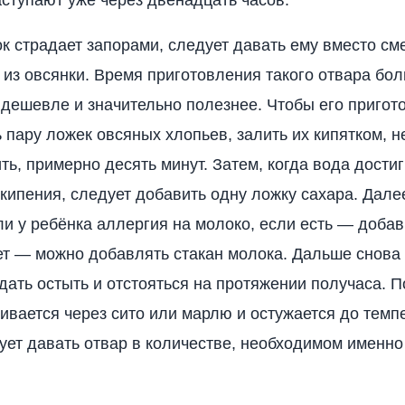
ок страдает запорами, следует давать ему вместо см
 из овсянки. Время приготовления такого отвара бол
 дешевле и значительно полезнее. Чтобы его пригото
ь пару ложек овсяных хлопьев, залить их кипятком, н
ть, примерно десять минут. Затем, когда вода достиг
кипения, следует добавить одну ложку сахара. Дале
 ли у ребёнка аллергия на молоко, если есть — добав
ет — можно добавлять стакан молока. Дальше снова
 дать остыть и отстояться на протяжении получаса. П
ивается через сито или марлю и остужается до темп
ует давать отвар в количестве, необходимом именно