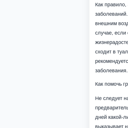
Как правило,
заболеваний.
внешним возд
случае, если
жизнерадосте
сходит в туа
рекомендуетс
заболевания.
Как помочь гр
Не следует н
предваритель
дней какой-л
выказывает н