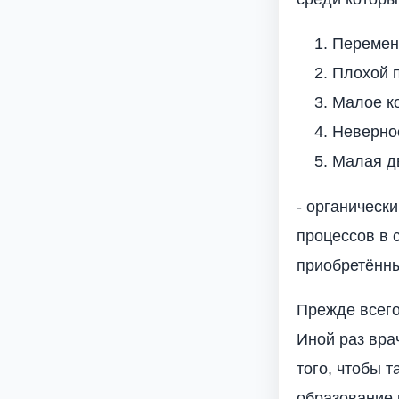
Перемен
Плохой 
Малое ко
Неверно
Малая дв
- органическ
процессов в 
приобретённы
Прежде всего
Иной раз вра
того, чтобы 
образование 