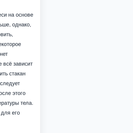
еси на основе
ьше, однако,
вить,
екоторое
нет
е всё зависит
ить стакан
 следует
осле этого
ературы тела.
 для его