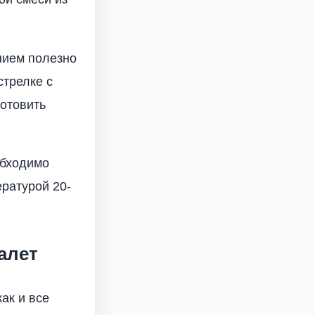
нием полезно
стрелке с
отовить
обходимо
ратурой 20-
алет
ак и все