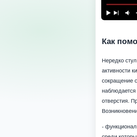
Как помо
Нередко стул
активности к
сокращение с
наблюдается
отверстия. П
Возникновени
- функционал
среди которы