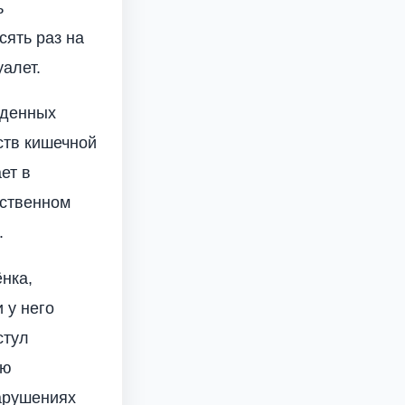
ь
сять раз на
уалет.
жденных
ств кишечной
ет в
сственном
.
нка,
 у него
стул
ую
нарушениях