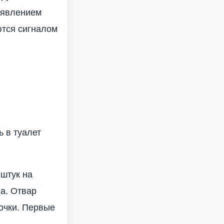
оявлением
ются сигналом
ь в туалет
 штук на
да. Отвар
лочки. Первые