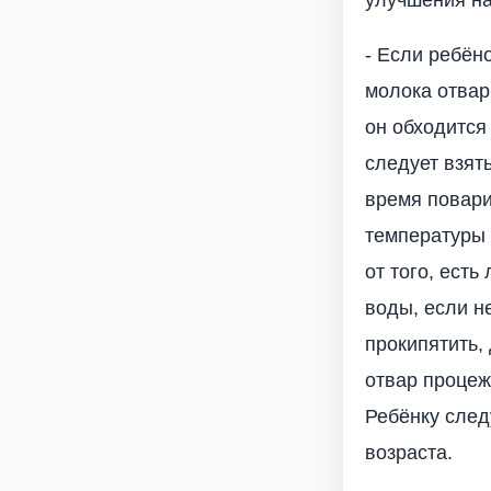
- Если ребён
молока отвар
он обходится
следует взят
время повари
температуры 
от того, есть
воды, если н
прокипятить,
отвар процеж
Ребёнку след
возраста.