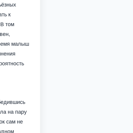
ьёзных
ть к
 В том
вен,
время малыш
мнения
роятность
убедившись
ула на пару
ок сам не
рудном