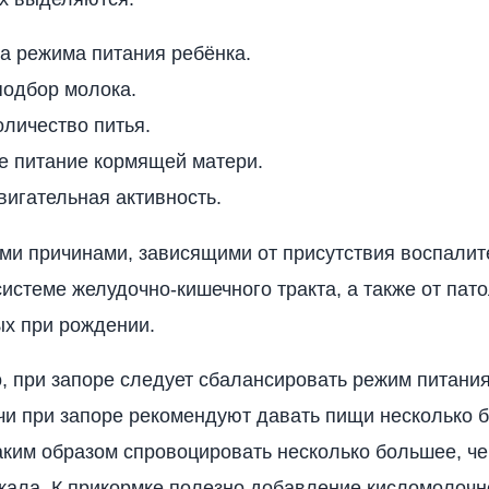
а режима питания ребёнка.
подбор молока.
личество питья.
е питание кормящей матери.
игательная активность.
ими причинами, зависящими от присутствия воспали
системе желудочно-кишечного тракта, а также от пато
х при рождении.
, при запоре следует сбалансировать режим питани
чи при запоре рекомендуют давать пищи несколько 
таким образом спровоцировать несколько большее, ч
кала. К прикормке полезно добавление кисломолочн