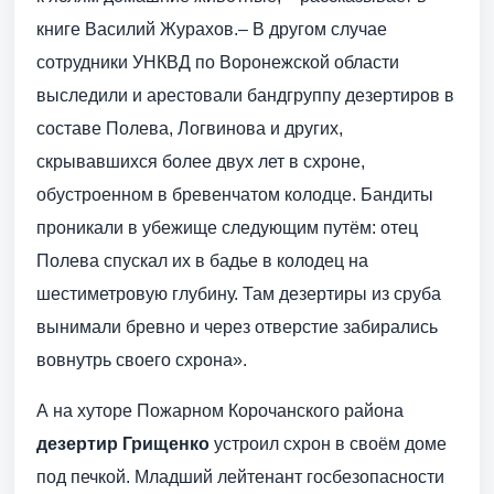
книге Василий Журахов.– В другом случае
сотрудники УНКВД по Воронежской области
выследили и арестовали бандгруппу дезертиров в
составе Полева, Логвинова и других,
скрывавшихся более двух лет в схроне,
обустроенном в бревенчатом колодце. Бандиты
проникали в убежище следующим путём: отец
Полева спускал их в бадье в колодец на
шестиметровую глубину. Там дезертиры из сруба
вынимали бревно и через отверстие забирались
вовнутрь своего схрона».
А на хуторе Пожарном Корочанского района
дезертир Грищенко
устроил схрон в своём доме
под печкой. Младший лейтенант госбезопасности