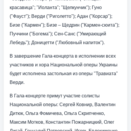
красавица"; "Иоланта"; "Щелкунчик"); Гуно
("Фауст"); Верди ("Риголетто"); Адан ("Корсар");
Бизе ("Кармен"); Бизе – Щедрин ("Кармен-сюита");
Пуччини ("Богема"); Сен-Санс ("Умирающий
Лебедь"); Доницетти ("Любовный напиток").
В завершение Гала-концерта в исполнении всех
участников и хора Национальной оперы Украины
будет исполнена застольная из оперы "Травиата"
Верди.
В Гала-концерте примут участие солисты
Национальной оперы: Сергей Ковнир, Валентин
Дитюк, Ольга Фомичева, Ольга Скрипченко,
Максим Мотков, Константин Пожарницкий, Олег
Лигай, Геннадий Петровский, Игорь Евдокименко,