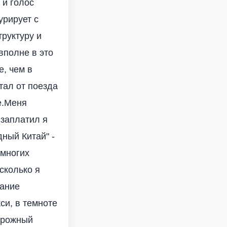
 и голос
урирует с
труктуру и
вполне в это
е, чем в
тал от поезда
е.Меня
 заплатил я
дный Китай" -
емногих
сколько я
дание
кси, в темноте
орожный