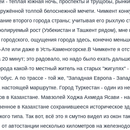
ей - тёплая южная ночь, проспекты и трущобы, рынки
кружённой толпой белоснежной мечети. Чимкент конк
вание второго города страны; учитывая его рыхлую с
ролируемый рост (Узбекистан и Ташкент рядом), мне 
я городского, ощущения города здесь, конечно меньш
-Ате или даже в Усть-Каменогорске.В Чимкенте я отс
а 20 минут; это радовало, но надо было ехать дальш
орода какой-то местный житель на старых "жигулях" -
тобус. А по трассе - той же, "Западная Европа - Запа
а настоящей маршрутке. Город Туркестан - один из н
ов в Казахстане. Мавзолей Ходжа Ахмеда Ясави - на
венное в Казахстане сохранившееся историческое з
ого типа. Так вот, всё это я смутно видел из окон та
 от автостанции несколько километров на железнод