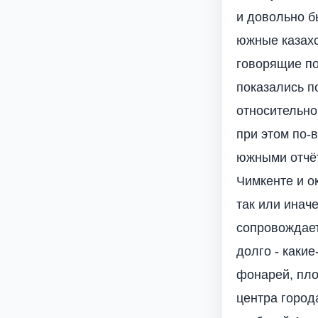
и довольно б
южные казахс
говорящие по
показались 
относительно
при этом по-
южными отчёт
Чимкенте и о
так или иначе
сопровождает
долго - каки
фонарей, пло
центра город