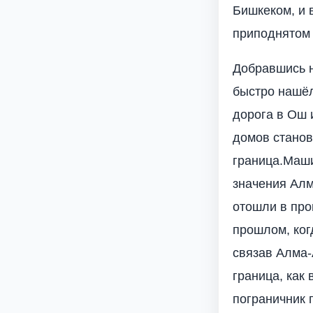
Бишкеком, и 
приподнятом 
Добравшись н
быстро нашёл
дорога в Ош 
домов станов
граница.Маши
значения Алм
отошли в про
прошлом, ког
связав Алма-
граница, как 
пограничник 