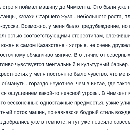
ыстро я поймал машину до Чимкента. Это были уже
танцы, казахи Старшего жуза - небольшого роста, п
-русски. Возможно, у меня было предубеждение, но 
полностью соответствующими стереотипам, сложивш
 южан в самом Казахстане - хитрые, не очень друже
восточному обманчиво мягкие. В отличие от северных
ливо чувствуется ментальный и культурный барьер.
крестностях у меня постоянно было чувство, что ме
 обмануть - гораздо неуютнее, чем в Китае, где тако
ся ощущением какой-то неясной угрозы. В Чимкент
е-то бесконечные одноэтажные предместья, узкие ули
тный поток машин, по-кавказски бодрый стиль вожде
а добрались уже в темноте, и тут уже повеяло совсем