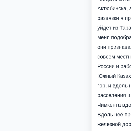
Актюбинска, 
развязки я п
уйдёт из Тар
меня подобра
они признава
совсем местны
России и раб
Южный Казахс
гор, и вдоль
расселения ш
Чимкента вдо
Вдоль неё пр
железной дор