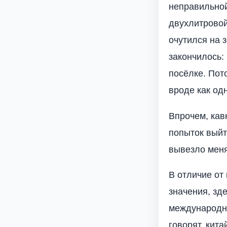
неправильной
двухлитровой
очутился на 
закончилось:
посёлке. Пот
вроде как од
Впрочем, кав
попыток выйт
вывезло меня
В отличие от
значения, зде
международно
говорят, кит