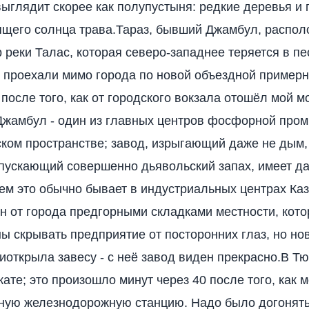
выглядит скорее как полупустыня: редкие деревья и 
ящего солнца трава.Тараз, бывший Джамбул, распол
р реки Талас, которая северо-западнее теряется в пе
проехали мимо города по новой объездной примерн
 после того, как от городского вокзала отошёл мой м
Джамбул - один из главных центров фосфорной про
ском пространстве; завод, изрыгающий даже не дым,
пускающий совершенно дьявольский запах, имеет д
чем это обычно бывает в индустриальных центрах Каз
н от города предгорными складками местности, кото
ы скрывать предприятие от посторонних глаз, но но
иоткрыла завесу - с неё завод виден прекрасно.В Тю
ате; это произошло минут через 40 после того, как 
ную железнодорожную станцию. Надо было догонять