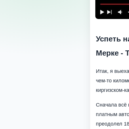
Успеть н
Мерке - 
Итак, я выех
чем-то килом
киргизском-к
Сначала всё 
платным авто
преодолел 1