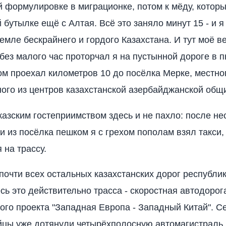
 формулировке в миграционке, потом к мёду, которы
 бутылке ещё с Алтая. Всё это заняло минут 15 - и я
земле бескрайнего и гордого Казахстана. И тут моё в
 без малого час проторчал я на пустынной дороге в 
ом проехал километров 10 до посёлка Мерке, местно
ного из центров казахстанской азербайджанской общ
казским гостеприимством здесь и не пахло: после не
и из посёлка пешком я с грехом пополам взял такси,
 на трассу.
 почти всех остальных казахстанских дорог республи
сь это действительно трасса - скоростная автодорога
го проекта "Западная Европа - Западный Китай". Се
айцы уже дотянули четырёхполосную автомагистраль 