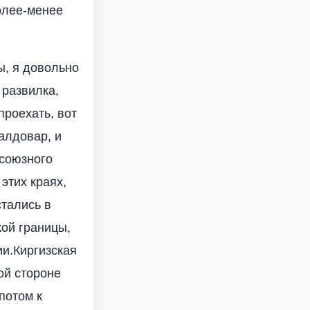
олее-менее
ы, я довольно
 развилка,
проехать, вот
алдовар, и
 союзного
этих краях,
стались в
кой границы,
ии.Киргизская
кой стороне
потом к