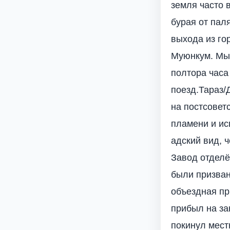
земля часто 
бурая от пал
выхода из го
Муюнкум. Мы 
полтора часа
поезд.Тараз/
на постсовет
пламени и ис
адский вид, 
Завод отделё
были призван
объездная пр
прибыл на зак
покинул мест