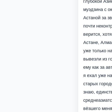
глубокой Ази
муэдзина с о
Астаной за з
почти неконт
верится, хот
Астане, Алма
уже только н
вывезли из г
ему как за ав
я ехал уже н
старых город
знаю, единст
среднеазиатск
вёзшего меня