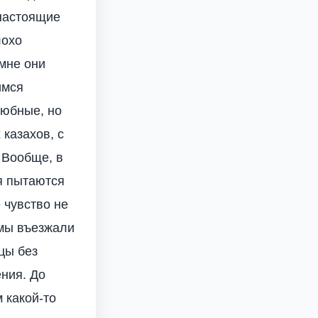
 настоящие
лохо
мне они
имся
любные, но
 казахов, с
 Вообще, в
ня пытаются
е чувство не
 мы въезжали
цы без
ния. До
 какой-то