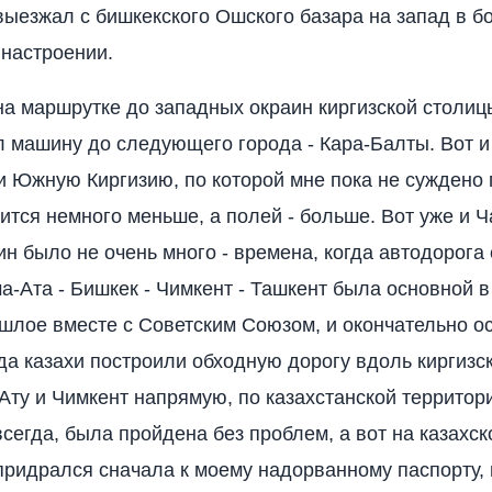
выезжал с бишкекского Ошского базара на запад в б
настроении.
а маршрутке до западных окраин киргизской столиц
 машину до следующего города - Кара-Балты. Вот и
и Южную Киргизию, по которой мне пока не суждено 
ится немного меньше, а полей - больше. Вот уже и Ч
н было не очень много - времена, когда автодорога
а-Ата - Бишкек - Чимкент - Ташкент была основной в 
шлое вместе с Советским Союзом, и окончательно о
да казахи построили обходную дорогу вдоль киргизс
Ату и Чимкент напрямую, по казахстанской территор
всегда, была пройдена без проблем, а вот на казахс
придрался сначала к моему надорванному паспорту, 