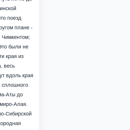
кинской
что поезд
ругом плане -
и Чимкентом;
Это были не
ти края из
, весь
ут вдоль края
а сплошного
ма-Аты до
амиро-Алая.
но-Сибирской
одородная