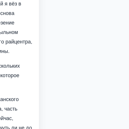
й я вёз в
 снова
езение
пыльном
го райцентра,
ины.
скольких
 которое
канского
, часть
йчас,
чуть ли не до