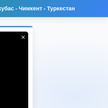
убас - Чимкент - Туркестан