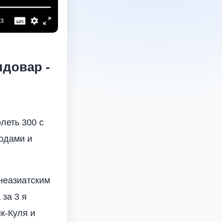
лдовар -
леть 300 с
родами и
неазиатским
за 3 я
к-Куля и