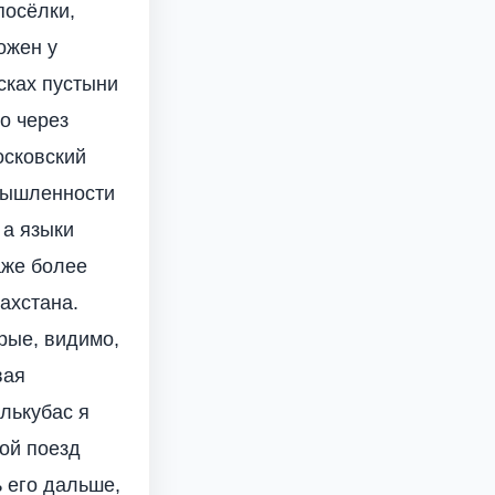
посёлки,
ожен у
сках пустыни
о через
осковский
мышленности
 а языки
аже более
ахстана.
рые, видимо,
вая
лькубас я
мой поезд
 его дальше,