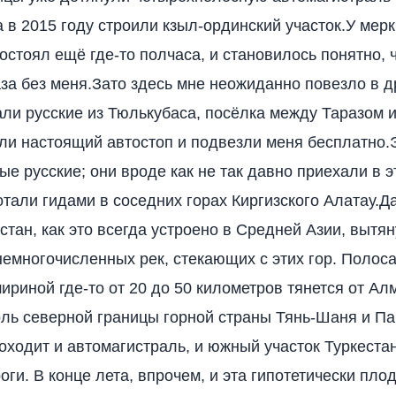
а в 2015 году строили кзыл-ординский участок.У мер
ростоял ещё где-то полчаса, и становилось понятно, 
аза без меня.Зато здесь мне неожиданно повезло в д
ли русские из Тюлькубаса, посёлка между Таразом 
ли настоящий автостоп и подвезли меня бесплатно.
е русские; они вроде как не так давно приехали в э
отали гидами в соседних горах Киргизского Алатау.Да
тан, как это всегда устроено в Средней Азии, вытян
 немногочисленных рек, стекающих с этих гор. Полос
ириной где-то от 20 до 50 километров тянется от Ал
ль северной границы горной страны Тянь-Шаня и П
оходит и автомагистраль, и южный участок Туркеста
оги. В конце лета, впрочем, и эта гипотетически пл