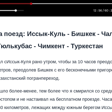
а поезд: Иссык-Куль - Бишкек - Ча
Тюлькубас - Чимкент - Туркестан
ал сИссык-Куля рано утром, чтобы за 10 часов преодо
етров, преодолев Бишкек с его бесконечными приго
азахстанский погранпереход.
шло более-менее, тем более что я смирился со сред
стопом и не настаивал на бесплатном проезде. Часа 
80 километров, лежащих между южным берегом Иссы