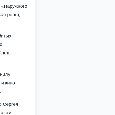
а «Наружного
ая роль),
битых
о
След
ниилу
 и кино
.
о Сергея
вести