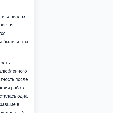
 в сериалах,
овская
тся
ам были сняты
грать
озлюбленного
стность после
афии работа
осталась одна
гравшие в
ов жанра. А