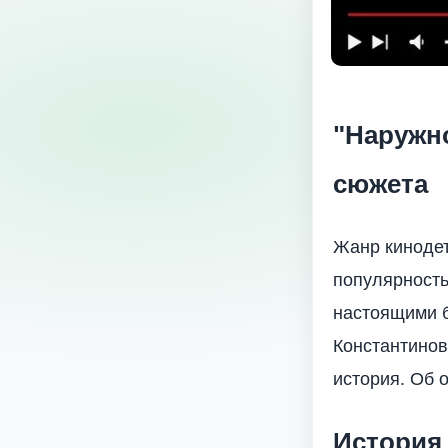
"Наружно
сюжета
Жанр кинодет
популярность
настоящими б
Константинов
история. Об 
История