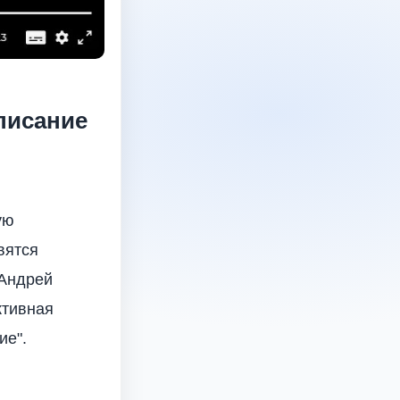
писание
ую
вятся
 Андрей
ктивная
ие".