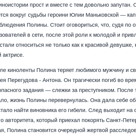
иноистории прост и вместе с тем довольно запутан. 
тся вокруг судьбы героини Юлии Маньковской — кап
блюдения Полины. Стоит оговориться, что, судя по 
зователей в сети, после этой роли к молодой и прив
тали относиться не только как к красивой девушке, н
 актрисе.
ле киноленты Полина теряет любимого мужчину и св
ея Перегудова - Антона. Он трагически погиб во вре
пасного задания — слежки за преступником. После т
ало, жизнь Полины перевернулась. Она дала себе о
 стало найти виновника его гибели. След выходит на 
о авторитета, который приехал покорять Санкт-Пете
ая, Полина становится очередной жертвой расследов