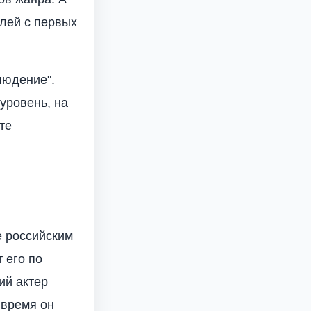
елей с первых
людение".
уровень, на
те
е российским
 его по
ий актер
 время он