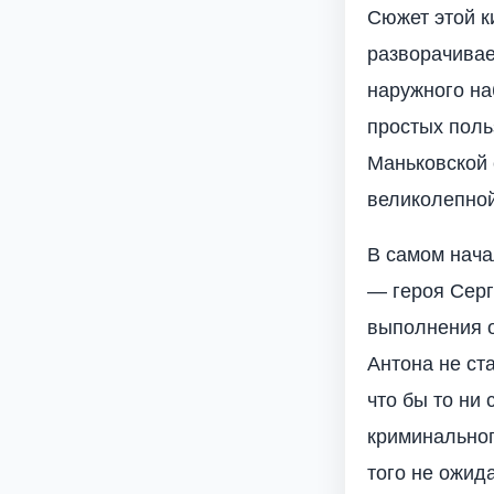
Сюжет этой к
разворачивае
наружного на
простых поль
Маньковской с
великолепной
В самом нача
— героя Серг
выполнения о
Антона не ст
что бы то ни
криминальног
того не ожид