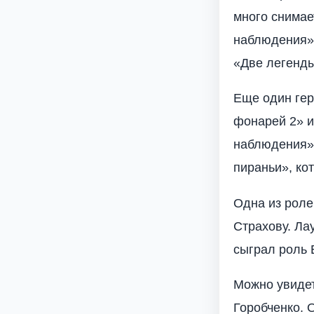
много снимае
наблюдения» 
«Две легенды
Еще один гер
фонарей 2» и
наблюдения»
пираньи», ко
Одна из роле
Страхову. Ла
сыграл роль
Можно увидет
Горобченко. 