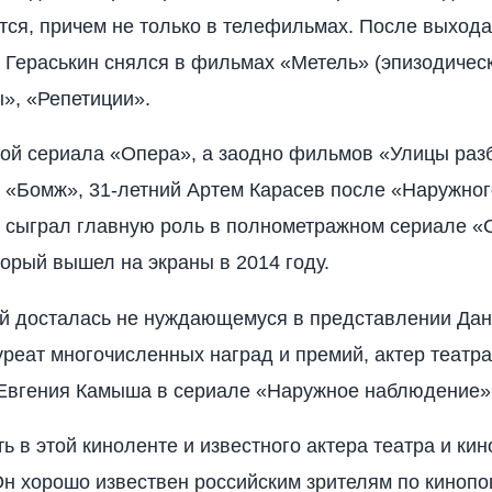
тся, причем не только в телефильмах. После выход
Гераськин снялся в фильмах «Метель» (эпизодическ
», «Репетиции».
ой сериала «Опера», а заодно фильмов «Улицы раз
 «Бомж», 31-летний Артем Карасев после «Наружног
 сыграл главную роль в полнометражном сериале «
торый вышел на экраны в 2014 году.
й досталась не нуждающемуся в представлении Да
уреат многочисленных наград и премий, актер театра
 Евгения Камыша в сериале «Наружное наблюдение»
ь в этой киноленте и известного актера театра и кин
Он хорошо извествен российским зрителям по кинопо