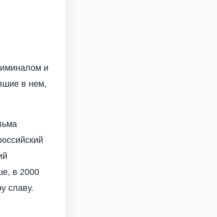
риминалом и
вшие в нем,
льма
российский
ий
е, в 2000
у славу.