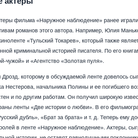
 актеры
теры фильма «Наружное наблюдение» ранее играли
тивам романов этого автора. Например, Юлия Маньк
киноленте «Тульский Токарев», который также являе
нной криминальной историей писателя. По его книг
-чужой» и «Агентство «Золотая пуля».
 Дрозд, которому в обсуждаемой ленте довелось сы
а Нестерова, начальника Полины и ее погибшего в
стен и по другим работам. Он получил широкую изве
раны ленты «Две истории о любви». В его фильмогр
усский дубль», «Брат за брата» и т. д. Теперь ему д
ролей в ленте «Наружное наблюдение». Актеры, сы
льной истории, не оставят равнодушными поклонник