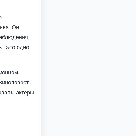
о
ива. Он
наблюдения,
ы. Это одно
именном
 Киноповесть
хвалы актеры