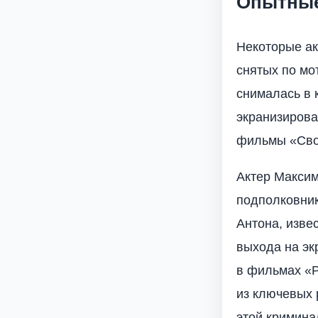
Опытные
Некоторые ак
снятых по мо
снималась в 
экранизирова
фильмы «Свой
Актер Максим
подполковник
Антона, изве
выхода на эк
в фильмах «Р
из ключевых 
этой кримина