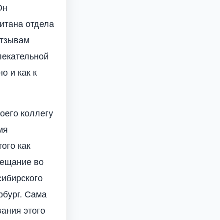
Он
итана отдела
отзывам
лекательной
о и как к
оего коллегу
мя
ого как
бещание во
сибирского
рбург. Сама
ания этого