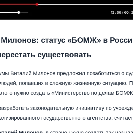
 Милонов: статус «БОМЖ» в Росси
перестать существовать
умы Виталий Милонов предложил позаботиться о су
людей, попавших в сложную жизненную ситуацию. П
этого нужно создать «Министерство по делам БОМЖ
азработать законодательную инициативу по учрежд
ализированного государственного агентства, считает
италий Милонов
, в стране нужно создать так назыв