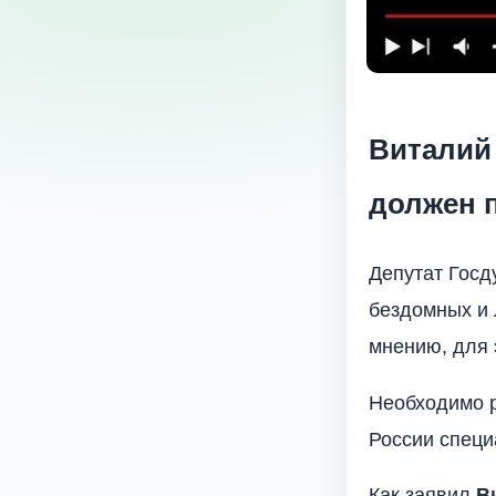
Виталий
должен 
Депутат Госд
бездомных и 
мнению, для 
Необходимо р
России специ
Как заявил
В