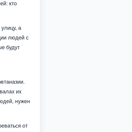
й: кто
улицу, а
ции людей с
ые будут
втаназии.
валах их
людей, нужен
реваться от