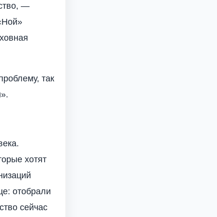
ство, —
«Ной»
уховная
проблему, так
».
века.
торые хотят
низаций
це: отобрали
ство сейчас