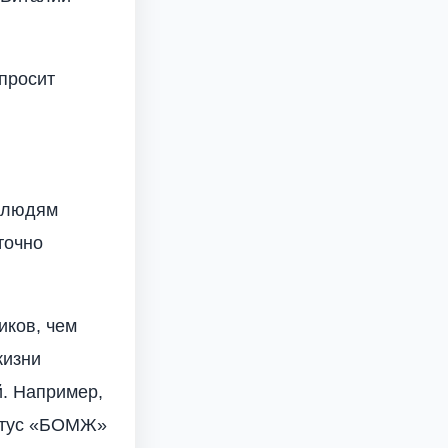
 просит
 людям
точно
иков, чем
жизни
й. Например,
татус «БОМЖ»