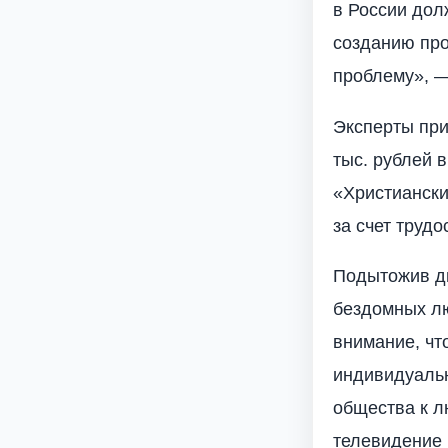
в России дол
созданию про
проблему», 
Эксперты при
тыс. рублей 
«Христиански
за счет труд
Подытожив ди
бездомных л
внимание, чт
индивидуаль
общества к л
телевидение 