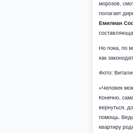
морозов, смот
полагает дир
Емилиан Со
составляющая
Но пока, по 
как законода
Фото: Витали
«Человек мож
Конечно, сам
вернуться, д
помощь. Ведь
квартиру род