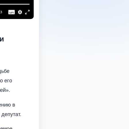
и
дьбе
о его
ей».
ению в
 депутат.
аемое