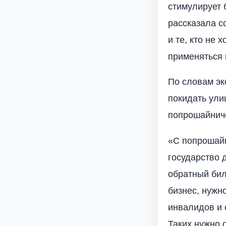
стимулирует 
рассказала 
и те, кто не 
применяться
По словам эк
покидать ули
попрошайнич
«С попрошайк
государство 
обратный бил
бизнес, нужн
инвалидов и 
Таких нужно 