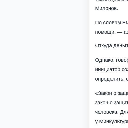
Милонов.
По словам Ем
помощи, — а
Откуда деньг
Однако, гов
инициатор со
определить, 
«Закон о защ
закон о защи
человека. Дл
у Минкультур