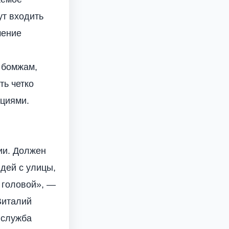
ут входить
чение
 бомжам,
ть четко
циями.
ии. Должен
дей с улицы,
 головой», —
Виталий
 служба