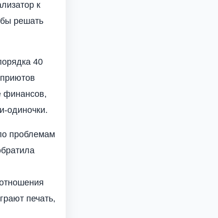
лизатор к
 бы решать
порядка 40
 приютов
е финансов,
и-одиночки.
 по проблемам
братила
 отношения
грают печать,