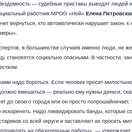
бездомность — судебные приставы выводят людей 
социальный работник МРОО «Ной»
Елена Петровска
хочет вернуться, кто автоматически нарушает закон, 
 меры».
спертов, в большинстве случаев именно люди, не 
цу, становятся социально опасными. В частности, з
еством.
ами надо бороться. Если человек просит милостыню
должно вмешаться — реально ему нужны деньги, ска
ет до своего города или он просто попрошайничает. 
о искоренять. Надо ликвидировать банды, которые с
стариков со всей округи и заставляют их просить ми
отправлять на обязательные работы», — утверждает