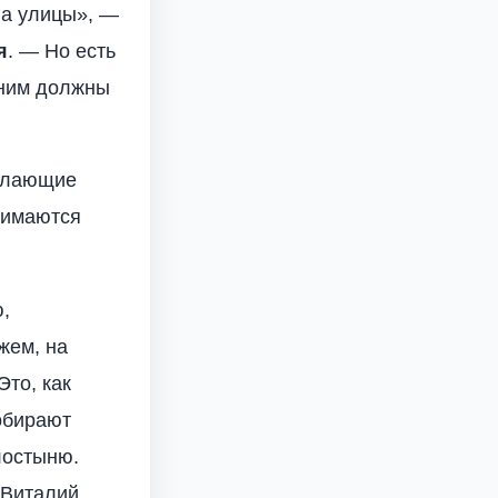
на улицы», —
я
. — Но есть
к ним должны
желающие
анимаются
,
жем, на
Это, как
обирают
лостыню.
 Виталий