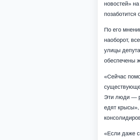
новостей» на
позаботится 
По его мнени
наоборот, вс
улицы депута
обеспечены ж
«Сейчас пом
существующе
Эти люди — р
едят крысы»,
консолидиро
«Если даже с