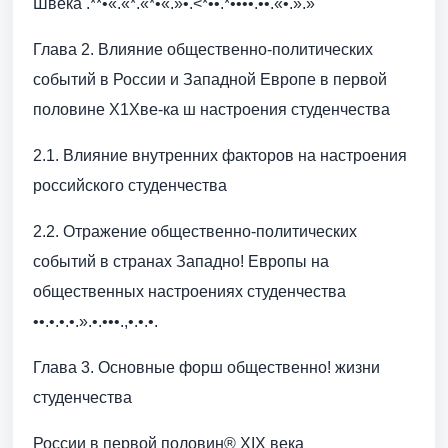
Швека .**•«.«*.«*•«.»•.<*••.*••••.••.«•.».»
Глава 2. Влияние общественно-политических
событий в России и Западной Европе в первой
половине Х1Хве-ка ш настроения студенчества
2.1. Влияние внутренних факторов на настроения
российского студенчества
2.2. Отражение общественно-политических
событий в странах Западно! Европы на
общественных настроениях студенчества
••.•.•.•.».•.•••.,•.•.•.
Глава 3. Основные форш общественно! жизни
студенчества
России в первой половин® XIX века