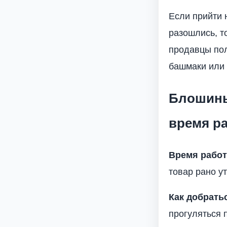
Если прийти 
разошлись, т
продавцы пол
башмаки или 
Блошиный
время р
Время рабо
товар рано у
Как добрать
прогуляться 