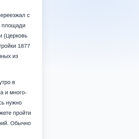
переезжал с
а площади
и (Церковь
тройки 1877
нных из
утро в
а и много-
сь нужно
жете пройти
фий. Обычно