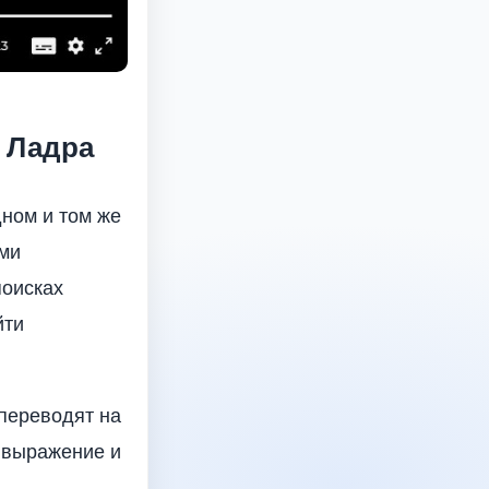
 Ладра
дном и том же
ами
поисках
йти
 переводят на
е выражение и