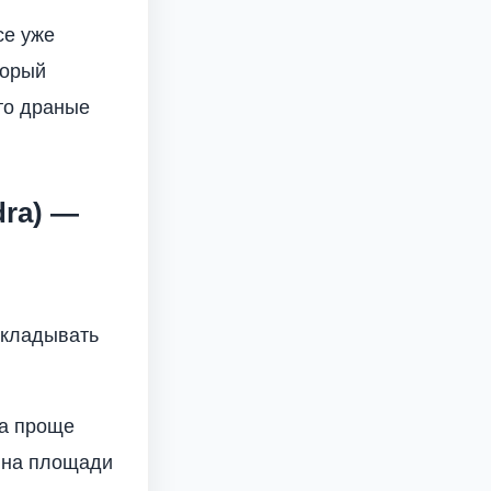
се уже
торый
это драные
dra) —
ыкладывать
да проще
я на площади