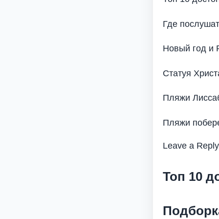
Где послушат
Новый год и 
Статуя Христ
Пляжи Лиссаб
Пляжи побере
Leave a Repl
Топ 10 
Подборк