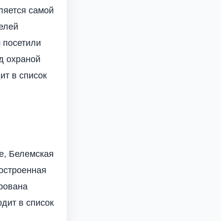
ляется самой
елей
 посетили
од охраной
ит в список
е, Белемская
остроенная
рована
дит в список