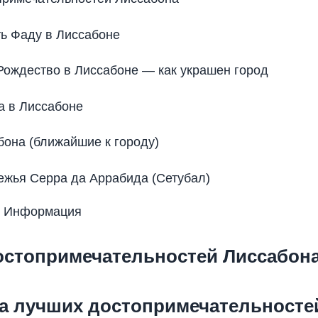
ь Фаду в Лиссабоне
Рождество в Лиссабоне — как украшен город
а в Лиссабоне
она (ближайшие к городу)
жья Серра да Аррабида (Сетубал)
y Информация
достопримечательностей Лиссабон
а лучших достопримечательносте