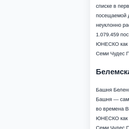
списке в пер
посещаемой д
неуклонно ра
1.079.459 по
ЮНЕСКО как п
Семи Чудес П
Белемск
Башня Белень
Башня — сама
во времена В
ЮНЕСКО как о
Семи Чудес П