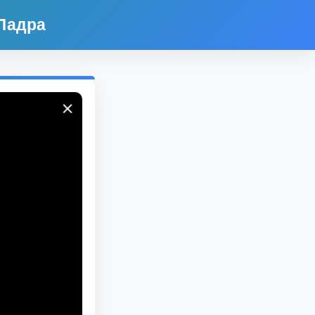
Ладра