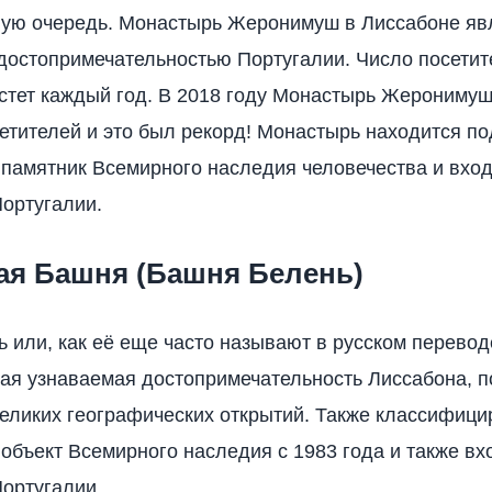
вую очередь. Монастырь Жеронимуш в Лиссабоне яв
остопримечательностью Португалии. Число посетит
стет каждый год. В 2018 году Монастырь Жеронимуш
сетителей и это был рекорд! Монастырь находится п
амятник Всемирного наследия человечества и вход
ортугалии.
ая Башня (Башня Белень)
 или, как её еще часто называют в русском перевод
я узнаваемая достопримечательность Лиссабона, п
еликих географических открытий. Также классифици
бъект Всемирного наследия с 1983 года и также вхо
ортугалии.