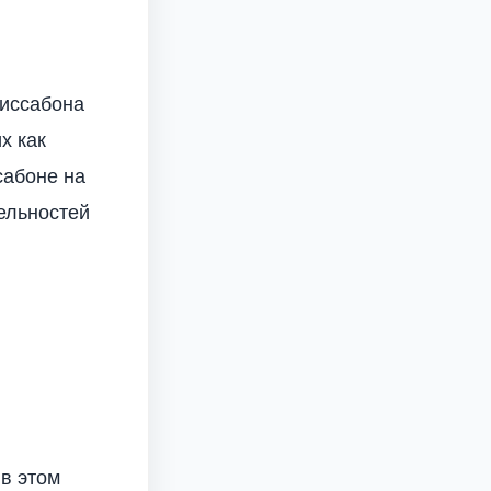
Лиссабона
х как
сабоне на
ельностей
,
в этом