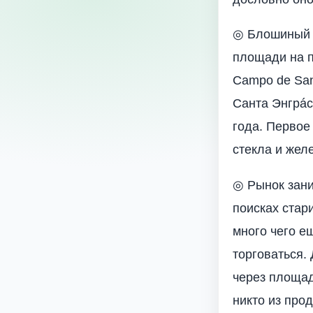
◎ Блошиный р
площади на п
Campo de San
Санта Энгрáс
года. Первое
стекла и желе
◎ Рынок зани
поисках стар
много чего е
торговаться.
через площад
никто из про