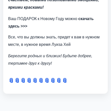
яркими красками!
Ваш ПОДАРОК к Новому Году можно
скачать
здесь >>>
Все, что вы должны знать, придет к вам в нужном
месте, в нужное время Луиза Хей
Берегите родных и близких! Будьте добрее,
терпимее друг к другу!
📎
📎
📎
📎
📎
📎
📎
📎
📎
📎