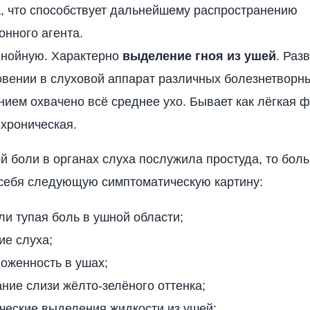
, что способствует дальнейшему распространению
нного агента.
гнойную. Характерно
выделение гноя из ушей
. Раз
вении в слуховой аппарат различных болезнетворны
ием охвачено всё среднее ухо. Бывает как лёгкая ф
хроническая.
й боли в органах слуха послужила простуда, то бол
себя следующую симптоматическую картину:
ли тупая боль в ушной области;
ие слуха;
ложенность в ушах;
ние слизи жёлто-зелёного оттенка;
ческие выделения жидкости из ушей;