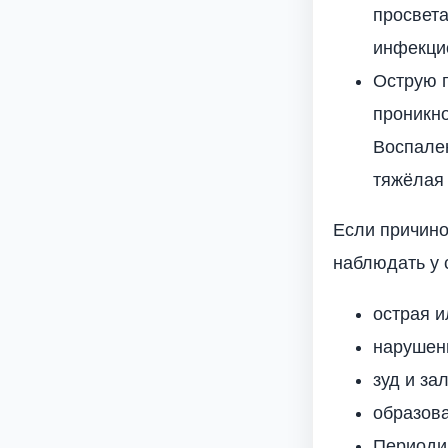
просвета
инфекцио
Острую 
проникно
Воспален
тяжёлая 
Если причино
наблюдать у 
острая и
нарушен
зуд и за
образова
Периоди