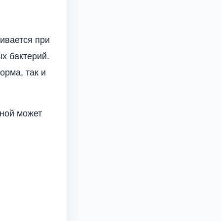
вивается при
х бактерий.
орма, так и
ьной может