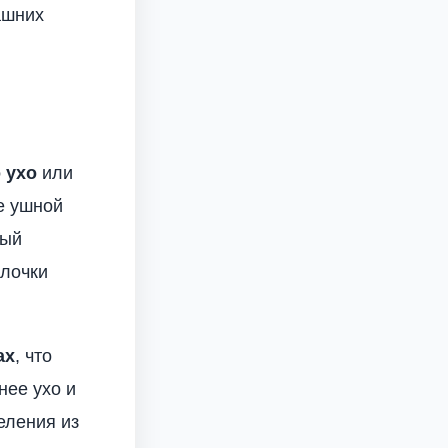
ашних
 ухо
или
е ушной
рый
олочки
ах
, что
нее ухо и
еления из