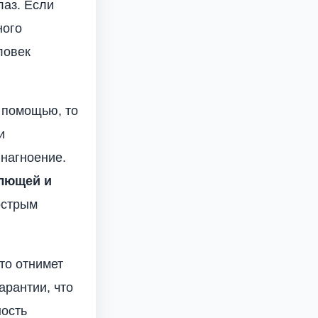
лаз. Если
ного
ловек
 помощью, то
и
 нагноение.
лющей и
острым
то отнимет
арантии, что
ность