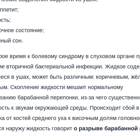
ппетит;
сть;
очное состояние;
ный сон.
рое время к болевому синдрому в слуховом органе 
е вторичной бактериальной инфекции. Жидкое сод
ся в ушах, может быть различным: коричневым, жё
лым. Скопление жидкости мешает нормальному
анию барабанной перепонки, из-за чего существенн
сть к звукам окружающей среды. Происходит сбой 
ка от костей среднего уха к височным долям головно
я наружу жидкость говорит
о разрыве барабанной