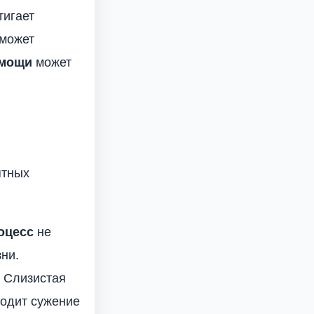
тигает
 может
омощи
может
ятных
оцесс
не
ни.
. Слизистая
ходит сужение