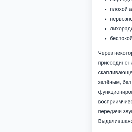
плохой а
нервозно
лихорад
беспокой
Через некото
присоединени
скапливающее
зелёным, бе
функциониров
восприимчиво
передачи зву
Выделившаяс