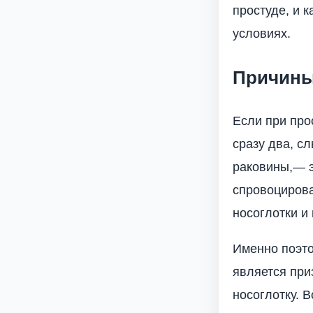
простуде, и 
условиях.
Причины
Если при про
сразу два, с
раковины,— э
спровоцирова
носоглотки и
Именно поэт
является при
носоглотку. 