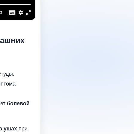
машних
студы,
мптома
ает
болевой
в ушах
при