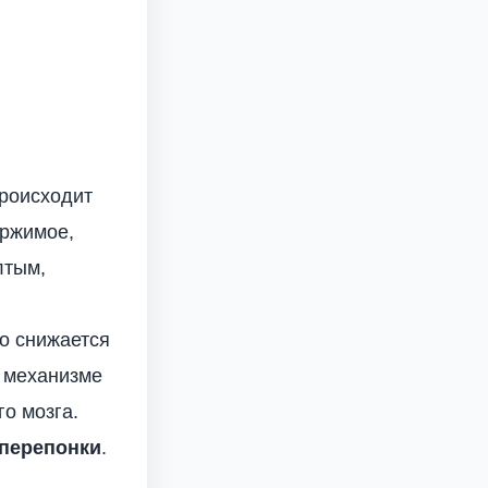
происходит
ержимое,
лтым,
о снижается
в механизме
го мозга.
 перепонки
.