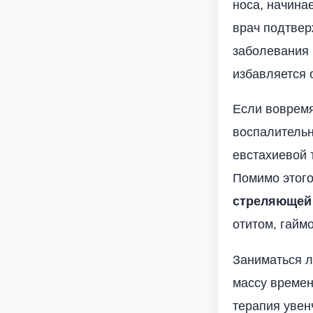
носа, начина
врач подтвер
заболевания 
избавляется 
Если вовремя
воспалительн
евстахиевой 
Помимо этого
стреляющей
отитом, гайм
Заниматься л
массу времен
терапия увен