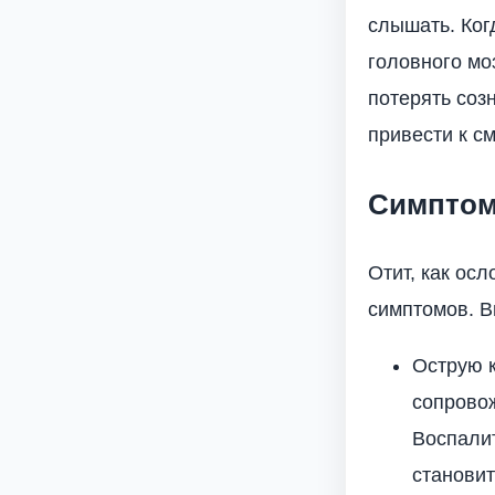
слышать. Ког
головного мо
потерять соз
привести к с
Симптом
Отит, как ос
симптомов. 
Острую 
сопровож
Воспалит
становит