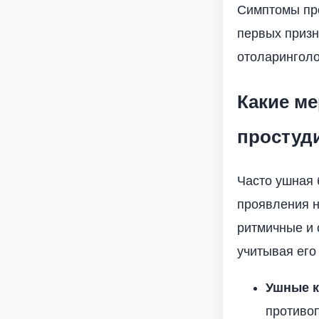
Симптомы про
первых призн
отоларинголо
Какие м
простуд
Часто ушная 
проявления н
ритмичные и 
учитывая его
Ушные 
противо