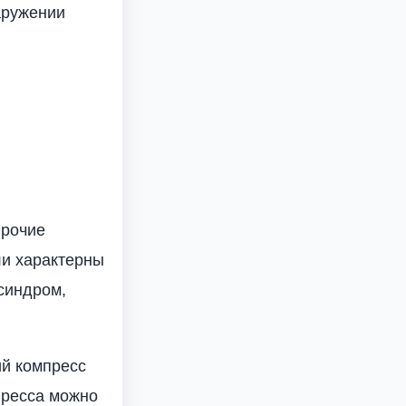
аружении
прочие
ли характерны
синдром,
ий компресс
пресса можно