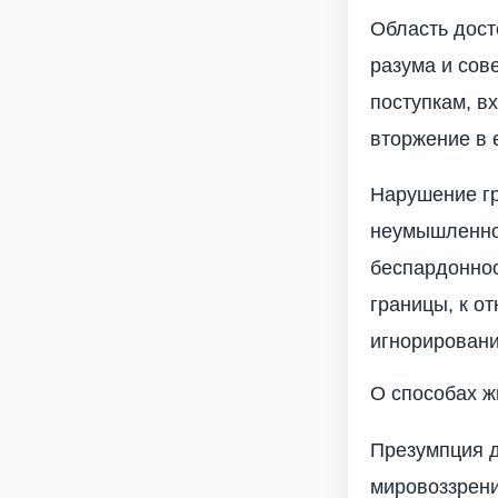
Область дост
разума и сов
поступкам, в
вторжение в 
Нарушение гр
неумышленног
беспардоннос
границы, к от
игнорировани
О способах ж
Презумпция д
мировоззрени