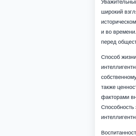
Уважительный
широкий взгл
историческом 
и во времени
перед общест
Способ жизни
интеллигентн
собственному
также ценнос
факторами вн
Способность 
интеллигентно
Воспитанност