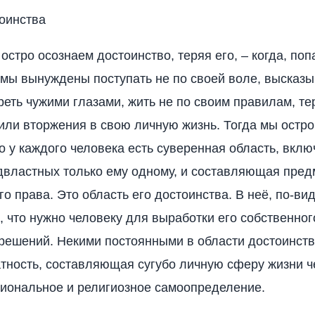
оинства
остро осознаем достоинство, теряя его, – когда, поп
 мы вынуждены поступать не по своей воле, высказы
реть чужими глазами, жить не по своим правилам, те
или вторжения в свою личную жизнь. Тогда мы остро
то у каждого человека есть суверенная область, вкл
двластных только ему одному, и составляющая пред
о права. Это область его достоинства. В неё, по-ви
о, что нужно человеку для выработки его собственног
решений. Некими постоянными в области достоинст
ватность, составляющая сугубо личную сферу жизни ч
циональное и религиозное самоопределение.