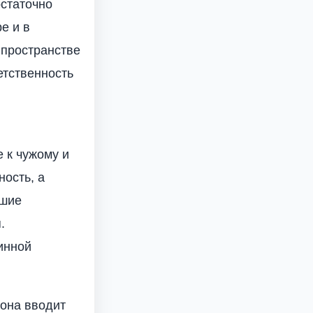
остаточно
е и в
в пространстве
етственность
 к чужому и
ость, а
вшие
.
инной
 она вводит