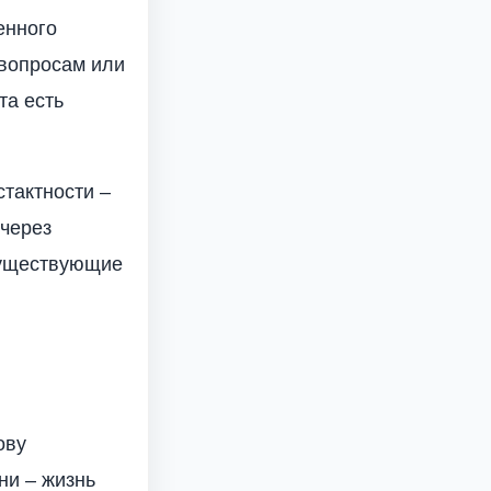
енного
 вопросам или
та есть
стактности –
 через
существующие
ову
ни – жизнь