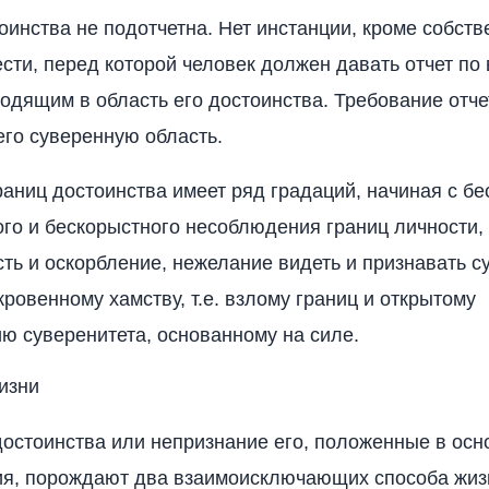
оинства не подотчетна. Нет инстанции, кроме собств
ести, перед которой человек должен давать отчет по
ходящим в область его достоинства. Требование отче
его суверенную область.
аниц достоинства имеет ряд градаций, начиная с бе
о и бескорыстного несоблюдения границ личности,
ть и оскорбление, нежелание видеть и признавать 
кровенному хамству, т.е. взлому границ и открытому
ю суверенитета, основанному на силе.
изни
остоинства или непризнание его, положенные в осн
я, порождают два взаимоисключающих способа жиз