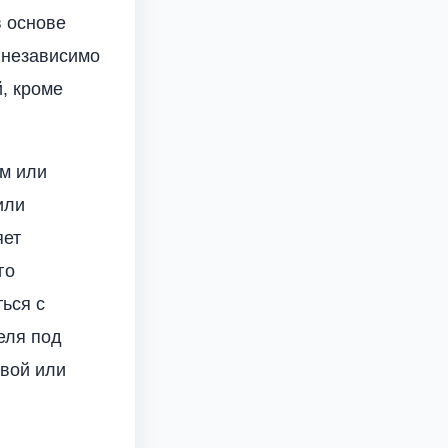
в основе
 независимо
й, кроме
им или
или
яет
го
ься с
еля под
овой или