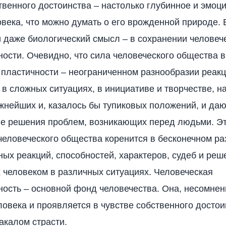
твенного достоинства – настолько глубинное и эмоц
овека, что можно думать о его врожденной природе. 
 даже биологический смысл – в сохранении человеч
ости. Очевидно, что сила человеческого общества в
пластичности – неограниченном разнообразии реакц
в сложных ситуациях, в инициативе и творчестве, 
жнейших и, казалось бы тупиковых положений, и да
е решения проблем, возникающих перед людьми. Э
человеческого общества коренится в бесконечном р
ых реакций, способностей, характеров, судеб и реш
человеком в различных ситуациях. Человеческая
ость – основной фонд человечества. Она, несомнен
ловека и проявляется в чувстве собственного достои
накалом страсти.