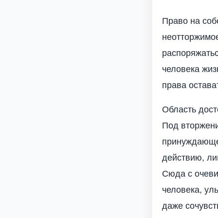
Право на соб
неотторжимое
распоряжатьс
человека жизн
права остава
Область дост
Под вторжени
принуждающе
действию, ли
Сюда с очеви
человека, ул
даже сочувст