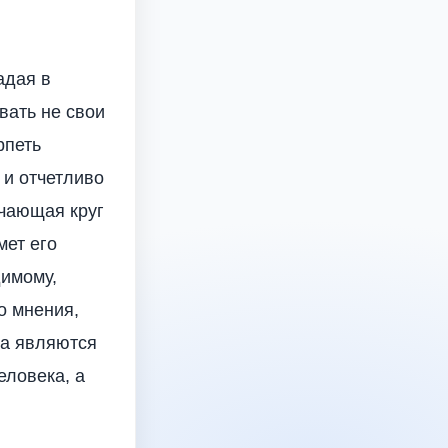
адая в
вать не свои
рпеть
 и отчетливо
ючающая круг
мет его
димому,
о мнения,
ва являются
еловека, а