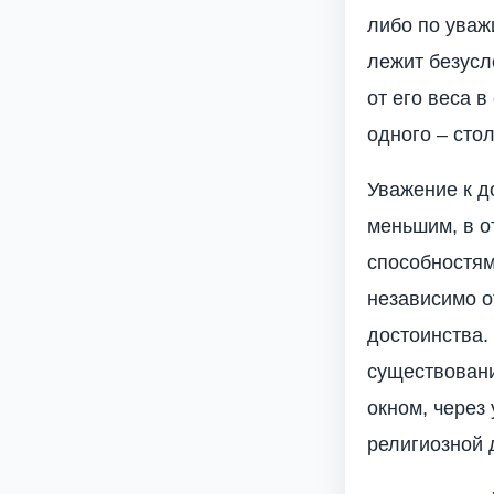
либо по уваж
лежит безусл
от его веса 
одного – сто
Уважение к д
меньшим, в о
способностям
независимо о
достоинства.
существовани
окном, через
религиозной 