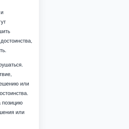
 и
гут
шить
 достоинства,
ть.
рушаться.
твие,
решению или
остоинства.
а позицию
ошения или