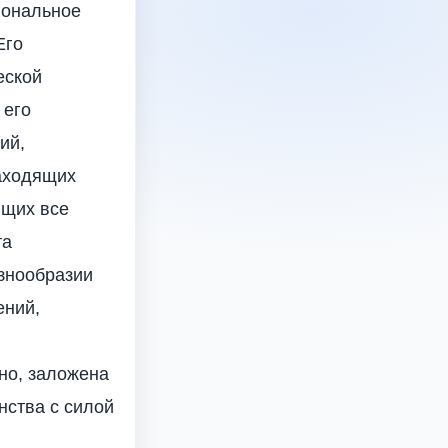
иональное
Его
еской
 его
ий,
находящих
ющих все
та
азнообразии
ений,
но, заложена
нства с силой