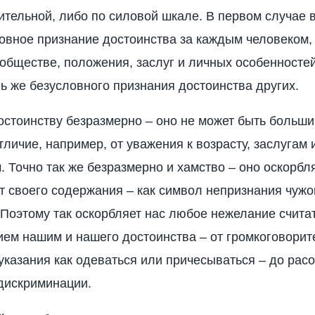
ительной, либо по силовой шкале. В первом случае 
овное признание достоинства за каждым человеком,
в обществе, положения, заслуг и личных особенносте
ль же безусловного признания достоинства других.
остоинству безразмерно – оно не может быть больш
тличие, например, от уважения к возрасту, заслугам 
. Точно так же безразмерно и хамство – оно оскорбл
т своего содержания – как символ непризнания чужо
 Поэтому так оскорбляет нас любое нежелание считат
ем нашим и нашего достоинства – от громкоговорит
 указания как одеваться или причесываться – до рас
дискриминации.