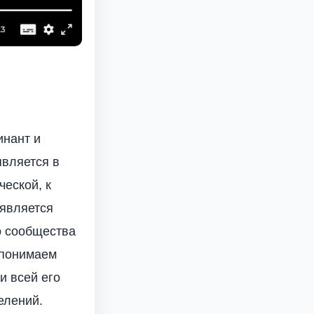
инант и
является в
еской, к
 является
о сообщества
 понимаем
и всей его
елений.