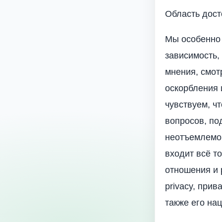
Область дост
Мы особенно 
зависимость,
мнения, смот
оскорбления 
чувствуем, ч
вопросов, по
неотъемлемог
входит всё т
отношения и 
privacy, при
также его на