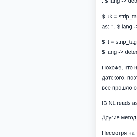
. $ lang -> dete
$ uk = strip_ta
as: " . $ lang -
$ it = strip_tag
$ lang -> detect
Похоже, что 
датского, по
все прошло о
IB NL reads as
Другие мето
Несмотря на 