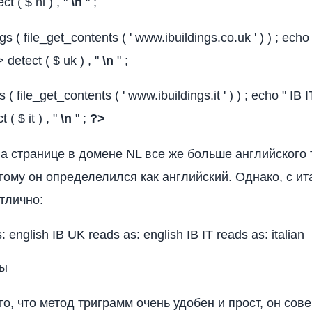
ct ( $ nl ) , "
\n
" ;
gs ( file_get_contents ( ' www.ibuildings.co.uk ' ) ) ; ech
> detect ( $ uk ) , "
\n
" ;
s ( file_get_contents ( ' www.ibuildings.it ' ) ) ; echo " IB I
 ( $ it ) , "
\n
" ;
?>
на странице в домене NL все же больше английского 
этому он определелился как английский. Однако, с и
тлично:
: english IB UK reads as: english IB IT reads as: italian
ды
то, что метод триграмм очень удобен и прост, он сов