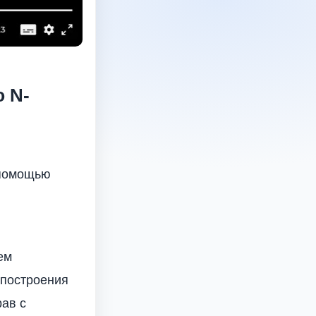
 N-
 помощью
ем
 построения
рав с