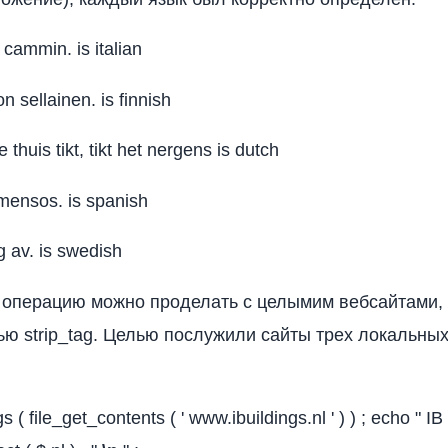
cammin. is italian
 sellainen. is finnish
e thuis tikt, tikt het nergens is dutch
nmensos. is spanish
g av. is swedish
 операцию можно проделать с целымим вебсайтами,
ью strip_tag. Целью послужили сайты трех локальны
gs ( file_get_contents ( ' www.ibuildings.nl ' ) ) ; echo " I