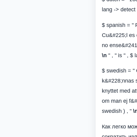
lang -> detect 
$ spanish = "
Cu&#225;l es 
no ense&#241;a
\n
" , " is " , $
$ swedish = " 
k&#228;nnas s
knyttet med a
om man ej f&#2
swedish ) , "
\
Как легко мо
сократить из