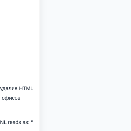
 удалив HTML
х офисов
B NL reads as: "