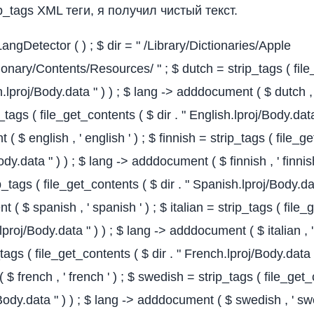
_tags XML теги, я получил чистый текст.
angDetector ( ) ; $ dir = " /Library/Dictionaries/Apple
tionary/Contents/Resources/ " ; $ dutch = strip_tags ( fil
ch.lproj/Body.data " ) ) ; $ lang -> adddocument ( $ dutch , '
_tags ( file_get_contents ( $ dir . " English.lproj/Body.data 
 $ english , ' english ' ) ; $ finnish = strip_tags ( file_g
/Body.data " ) ) ; $ lang -> adddocument ( $ finnish , ' finnish
_tags ( file_get_contents ( $ dir . " Spanish.lproj/Body.dat
( $ spanish , ' spanish ' ) ; $ italian = strip_tags ( file_
n.lproj/Body.data " ) ) ; $ lang -> adddocument ( $ italian , ' i
tags ( file_get_contents ( $ dir . " French.lproj/Body.data "
 french , ' french ' ) ; $ swedish = strip_tags ( file_get_
j/Body.data " ) ) ; $ lang -> adddocument ( $ swedish , ' sw