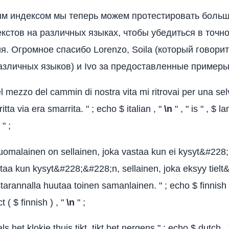
м индексом мы теперь можем протестировать боль
екстов на различных языках, чтобы убедиться в точн
я. Огромное спасибо Lorenzo, Soila (который говори
азличных языков) и Ivo за предоставленные примеры
Nel mezzo del cammin di nostra vita mi ritrovai per una se
itta via era smarrita. " ; echo $ italian , "
\n
" , " is " , $ l
" ;
Suomalainen on sellainen, joka vastaa kun ei kysyt&#228;
staa kun kysyt&#228;&#228;n, sellainen, joka eksyy tielt
starannalla huutaa toinen samanlainen. " ; echo $ finnish 
t ( $ finnish ) , "
\n
" ;
ls het klokje thuis tikt, tikt het nergens " ; echo $ dutch ,