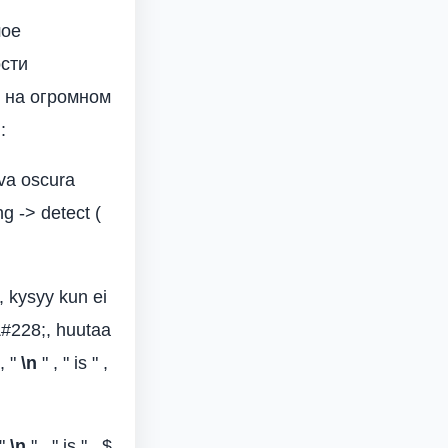
шое
ости
т на огромном
:
lva oscura
ang -> detect (
, kysyy kun ei
&#228;, huutaa
, "
\n
" , " is " ,
 "
\n
" , " is " , $