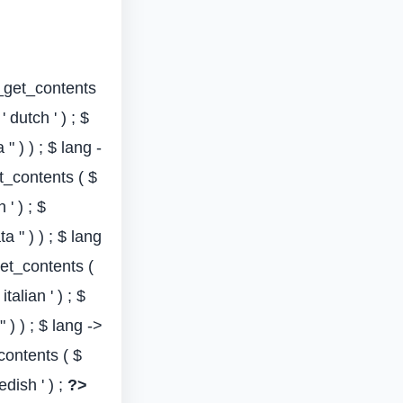
e_get_contents
 dutch ' ) ; $
" ) ) ; $ lang -
et_contents ( $
 ' ) ; $
a " ) ) ; $ lang
get_contents (
talian ' ) ; $
 ) ) ; $ lang ->
contents ( $
edish ' ) ;
?>