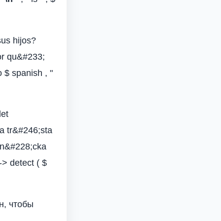
us hijos?
or qu&#233;
 $ spanish , "
det
a tr&#246;sta
 sn&#228;cka
 -> detect ( $
н, чтобы