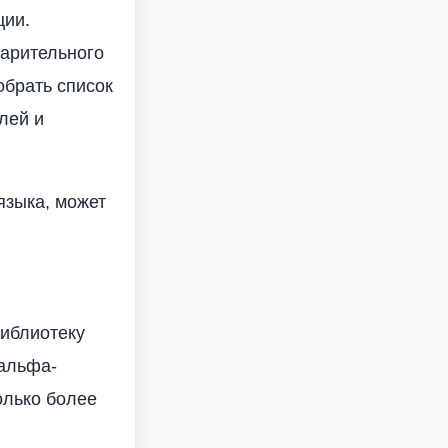
ции.
варительного
обрать список
лей и
языка, может
библиотеку
 альфа-
олько более