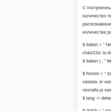
С построенны
количество т
распознавани
количестве р
$ italian = " 
ch&#233; la dir
$ italian ) , "
\n
$ finnish = " 
vastata, ei va
rannalla ja va
$ lang -> detec
$ dutch = " zoa