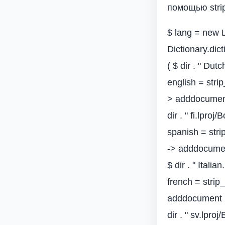
помощью strip
$ lang = new L
Dictionary.dic
( $ dir . " Dut
english = strip
> adddocument (
dir . " fi.lproj
spanish = strip
-> adddocument 
$ dir . " Italia
french = strip_
adddocument ( $
dir . " sv.lpro