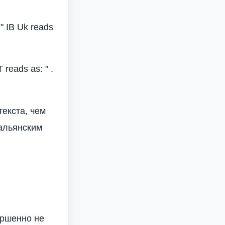
o " IB Uk reads
T reads as: " .
текста, чем
тальянским
ершенно не