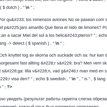
( $ dutch ) , "
\n
" ;
 Por qu&#233; los inmensos aviones No se pasean com s
el p&#225;jaro amarillo Que llena el nido de limones? P
n a sacar Miel del sol a los helic&#243;pteros? " ; echo
 lang -> detect ( $ spanish ) , "
\n
" ;
Och knyttet tog av skorna och suckade och sa: hur kan 
orgesamt fast allting &#228;r s&#229; bra? Men vem sk
tt s&#228;ga: lilla v&#228;n, vad g&#246;r man med en
29;r visa den? " ; echo $ swedish , "
\n
" , " is " , $ lang
n
" ;
?>
жно увидеть (результат работы скрипта слегка обреза
ложение), каждый язык был корректно определен: