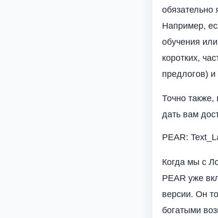
обязательно 
Например, ес
обучения или
коротких, ча
предлогов) и 
Точно также,
дать вам дос
PEAR: Text_L
Когда мы с Л
PEAR уже вкл
версии. Он т
богатыми воз