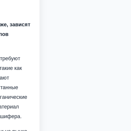
же, зависят
ипов
 требуют
акие как
жают
итанные
рганические
атериал
й шифера.