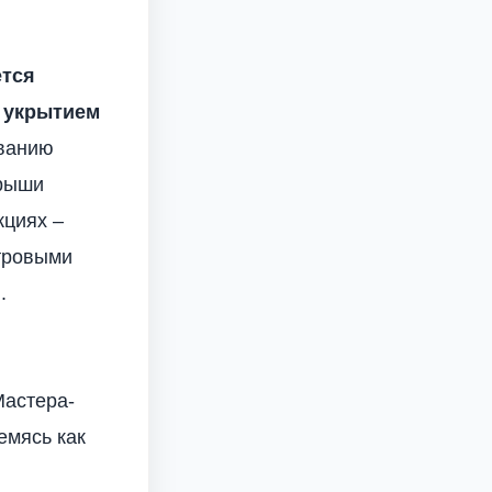
ется
а укрытием
ванию
крыши
кциях –
тровыми
.
Мастера-
емясь как