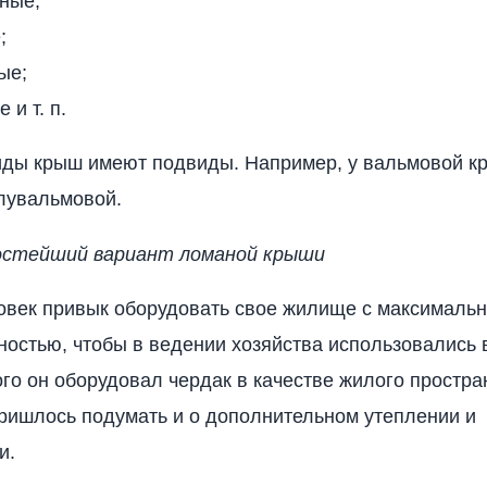
ные;
;
ые;
 и т. п.
ды крыш имеют подвиды. Например, у вальмовой кр
лувальмовой.
остейший вариант ломаной крыши
овек привык оборудовать свое жилище с максималь
остью, чтобы в ведении хозяйства использовались 
ого он оборудовал чердак в качестве жилого простран
ришлось подумать и о дополнительном утеплении и
и.