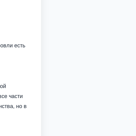
овли есть
ной
все части
ства, но в