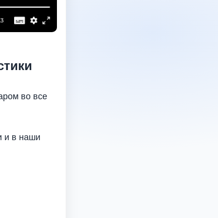
стики
аром во все
 и в наши