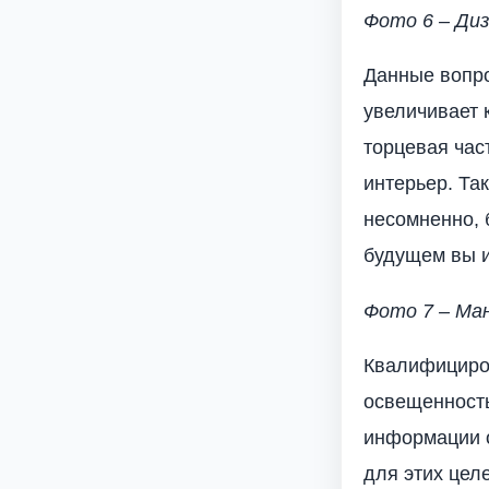
Фото 6 – Ди
Данные вопро
увеличивает 
торцевая час
интерьер. Та
несомненно, 
будущем вы и
Фото 7 – Ма
Квалифициров
освещенность
информации о
для этих цел