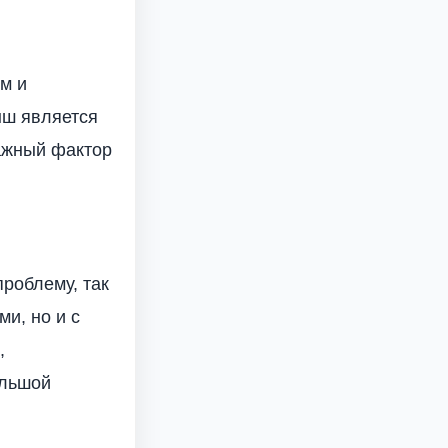
м и
ыш является
важный фактор
проблему, так
и, но и с
,
ольшой