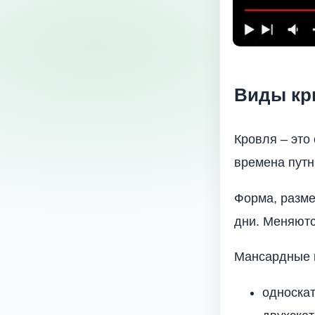
Виды кр
Кровля – это
времена путн
Форма, разме
дни. Меняютс
Мансардные 
односка