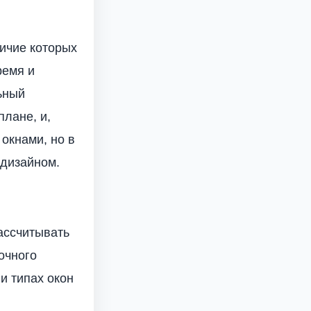
личие которых
ремя и
ьный
плане, и,
окнами, но в
 дизайном.
ассчитывать
очного
и типах окон