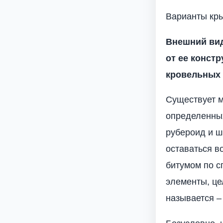
Варианты кр
Внешний вид
от ее констр
кровельных 
Существует м
определенных
рубероид и ш
оставаться в
битумом по с
элементы, це
называется –