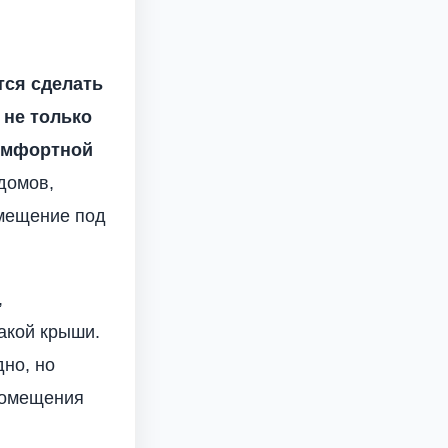
тся сделать
 не только
комфортной
домов,
омещение под
,
такой крыши.
дно, но
помещения