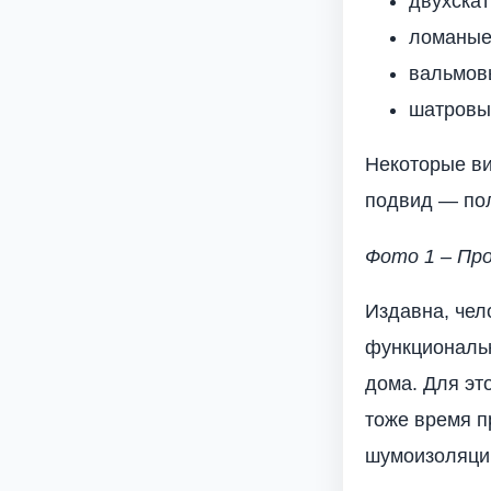
двухскат
ломаные
вальмов
шатровые
Некоторые ви
подвид — по
Фото 1 – Пр
Издавна, чел
функциональн
дома. Для эт
тоже время п
шумоизоляци