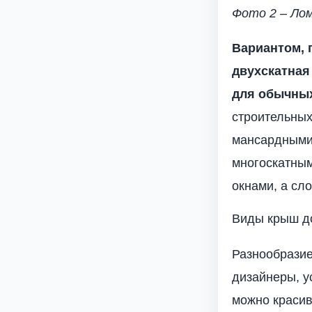
Фото 2 – Ло
Вариантом, 
двухскатная
для обычны
строительных
мансардными,
многоскатны
окнами, а сл
Виды крыш д
Разнообразие
дизайнеры, у
можно красив