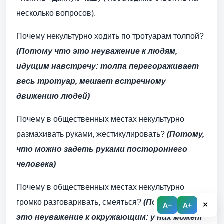
несколько вопросов).
Почему некультурно ходить по тротуарам толпой?
(Потому что это неуважение к людям,
идущим навстречу: толпа перегораживает
весь тротуар, мешает встречному
движению людей)
Почему в общественных местах некультурно
размахивать руками, жестикулировать?
(Потому,
что можно задеть руками постороннего
человека)
Почему в общественных местах некультурно
громко разговаривать, смеяться?
(Потому что
×
A−
A+
это неуважение к окружающим: у них может