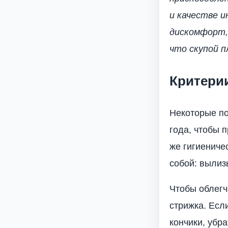
и качестве 
дискомфорт,
что скупой 
Критери
Некоторые по
года, чтобы 
же гигиениче
собой: вылиз
Чтобы облегч
стрижка. Есл
кончики, убр