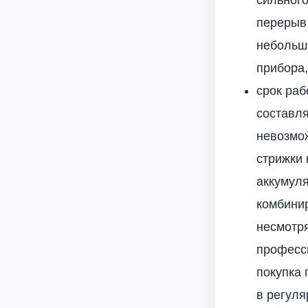
перерыв
небольши
прибора,
срок раб
составля
невозмож
стрижки 
аккумул
комбинир
несмотря
професс
покупка
в регуля