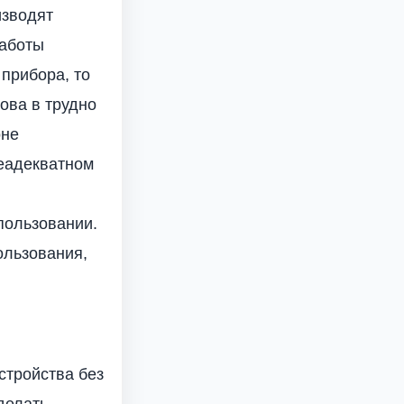
изводят
работы
 прибора, то
ова в трудно
оне
неадекватном
пользовании.
ользования,
стройства без
делать