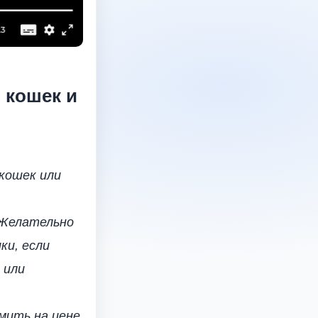
 кошек и
кошек или
 Желательно
ки, если
 или
омить на цене