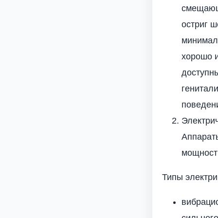
смещающ
остриг ш
минималь
хорошо и
доступны
генитали
поведен
Электри
Аппарат
мощност
Типы электри
вибраци
сильного