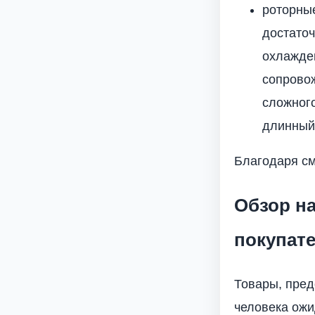
роторны
достато
охлажде
сопрово
сложного
длинный 
Благодаря см
Обзор н
покупат
Товары, пред
человека ожи