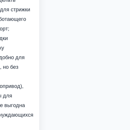
для стрижки
аботающего
орт;
дки
ку
удобно для
, но без
опривод),
ы для
же выгодна
, нуждающихся