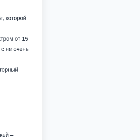
т, которой
тром от 15
 с не очень
торный
жей –