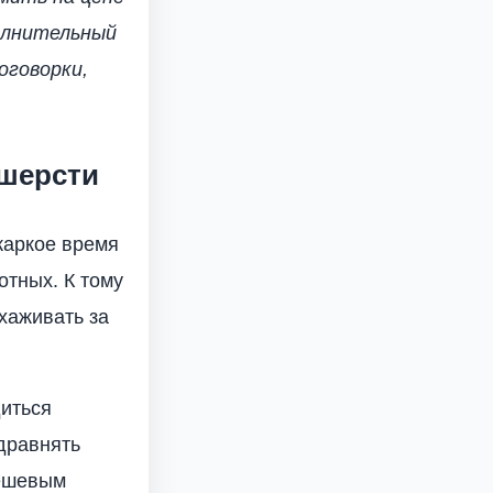
олнительный
оговорки,
 шерсти
жаркое время
отных. К тому
хаживать за
диться
одравнять
дешевым