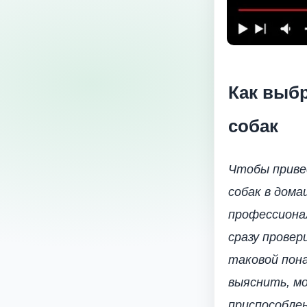
Как выб
собак
Чтобы приве
собак в дома
профессиона
сразу провер
таковой пон
выяснить, м
приспособлен