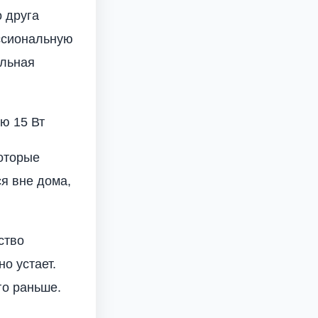
о друга
ессиональную
ельная
ю 15 Вт
которые
я вне дома,
ство
о устает.
го раньше.