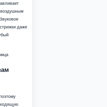
навливает
н воздушным
Звуковое
стрижки даже
убый
омца
вам
поэтому
одходящую