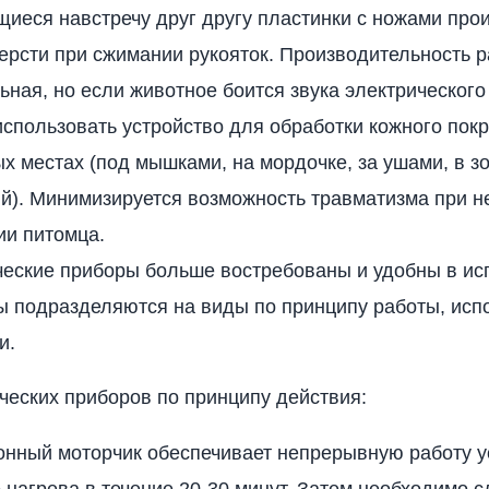
иеся навстречу друг другу пластинки с ножами про
ерсти при сжимании рукояток. Производительность 
ная, но если животное боится звука электрического
спользовать устройство для обработки кожного покр
х местах (под мышками, на мордочке, за ушами, в з
й). Минимизируется возможность травматизма при 
ии питомца.
ческие приборы больше востребованы и удобны в ис
ы подразделяются на виды по принципу работы, исп
и.
ческих приборов по принципу действия:
онный моторчик обеспечивает непрерывную работу у
 нагрева в течение 20-30 минут. Затем необходимо с