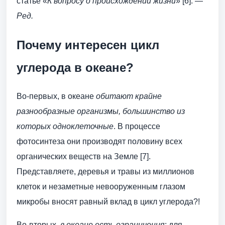
статье «
К вопросу о происхождении жизни
» [6]. —
Ред.
Почему интересен цикл
углерода в океане?
Во-первых, в океане
обитают крайне
разнообразные организмы, большинство из
которых одноклеточные
. В процессе
фотосинтеза они производят половину всех
органических веществ на Земле [7].
Представляете, деревья и травы из миллионов
клеток и незаметные невооруженным глазом
микробы вносят равный вклад в цикл углерода?!
Во-вторых,
в океане есть ограничения
: для