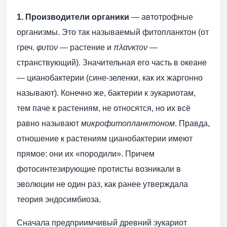
1. Производители органики
— автотрофные
организмы. Это так называемый фитопланктон (от
греч.
φυτον
— растение и
πλανκτον
—
странствующий). Значительная его часть в океане
— цианобактерии (сине-зеленки, как их жаргонно
называют). Конечно же, бактерии к эукариотам,
тем паче к растениям, не относятся, но их всё
равно называют
микрофитопланктоном
. Правда,
отношение к растениям цианобактерии имеют
прямое: они их «породили». Причем
фотосинтезирующие протисты возникали в
эволюции не один раз, как ранее утверждала
теория эндосимбиоза.
Сначала предприимчивый древний эукариот