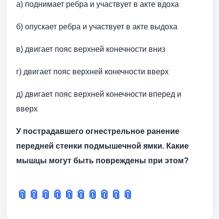
а) поднимает ребра и участвует в акте вдоха
б) опускает ребра и участвует в акте выдоха
в) двигает пояс верхней конечности вниз
г) двигает пояс верхней конечности вверх
д) двигает пояс верхней конечности вперед и
вверх
У пострадавшего огнестрельное ранение
передней стенки подмышечной ямки. Какие
мышцы могут быть повреждены при этом?
📎
📎
📎
📎
📎
📎
📎
📎
📎
📎