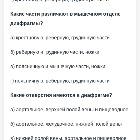
Какие части различают в мышечном отделе
диафрагмы?
а) крестцовую, реберную, грудинную части
б) реберную и грудинную части, ножки
в) поясничную и мышечную части, ножки
г) поясничную, реберную, грудинную части
Какие отверстия имеются в диафрагме?
а) аортальное, верхней полой вены и пищеводное
б) аортальное, желудочное, нижней полой вены
в) нижней полой вены, аортальное и пищеводное