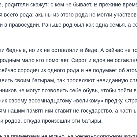
, родители скажут: с кем не бывает. В прежние врем
я всего рода: акыны из этого рода не могли участвов
ии в правосудии. Раньше род был как одна семья, а с
.
 бедные, но их не оставляли в беде. А сейчас не то
 родным мало кто помогает. Сирот и вдов не оставля
сейчас сородич из одного рода и не подумает об этом
авить своим батырам, так проявляют невиданную сп
ников не могут позволить себе обувь, чтобы пойти в
ник своему восемнадцатому «великому» предку. Стра
ям нашим памятники ставит не государство, а частны
и родов, откуда произошли эти батыры.
ь за примерами не нужно, на железнодорожном вокз