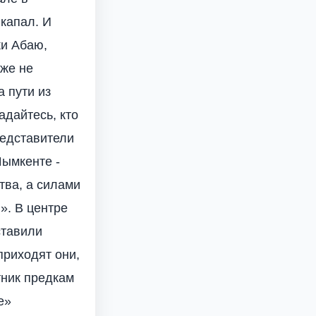
капал. И
ки Абаю,
 же не
а пути из
адайтесь, кто
редставители
Шымкенте -
тва, а силами
». В центре
ставили
приходят они,
тник предкам
е»