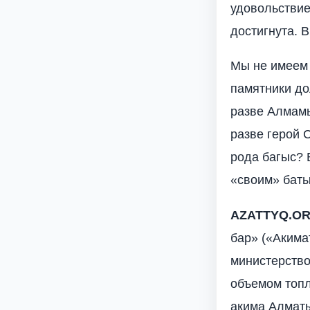
удовольствие
достигнута. 
Мы не имеем 
памятники до
разве Алмамы
разве герой 
рода багыс? 
«своим» баты
AZATTYQ
.
O
бар» («Акима
министерство
объемом топл
акима Алмат