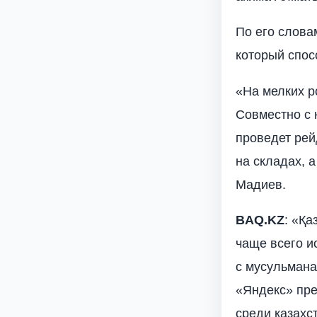
По его слова
который спос
«На мелких р
Совместно с 
проведет рей
на складах, 
Мадиев.
BAQ
.
KZ
: «Қа
чаще всего и
с мусульман
«Яндекс» пре
среди казахс