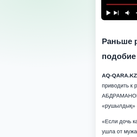
Раньше р
подобие
AQ
-
QARA
.
KZ
приводить к 
АБДРАМАНОВ с
«рушылдық» 
«Если дочь к
ушла от мужа,