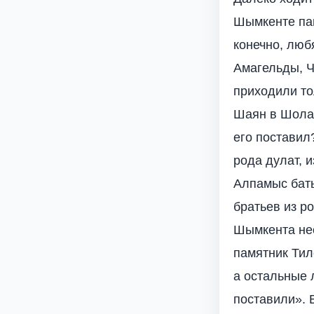
Шымкенте пам
конечно, любя
Амагельды, Ч
приходили то
Шаян в Шолак
его поставил
рода дулат, 
Алпамыс баты
братьев из р
Шымкента нес
памятник Тил
а остальные 
поставили». 