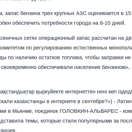
м, запас бензина трех крупных АЗС оценивается в 15
обен обеспечить потребности города на 8-10 дней.
озничных сетях операционный запас рассчитан на дв
комитетом по регулированию естественных монопол
ды по наличию остатков топлива, чтобы заправки не
а своевременно обеспечивали население бензином»,
зақстандықтар қыркүйекте интернеттен нені көп іздед
скали казахстанцы в интернете в сентябре?») - Латин
ами в Мьянме, поединок ГОЛОВКИН-АЛЬВАРЕС - ком
дставила темы, которые стали популярными за пос
танцев.