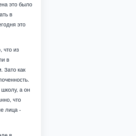
ена это было
ать в
егодня это
, что из
ли в
. Зато как
лоченность.
 школу, а он
нно, что
е лица -
але в