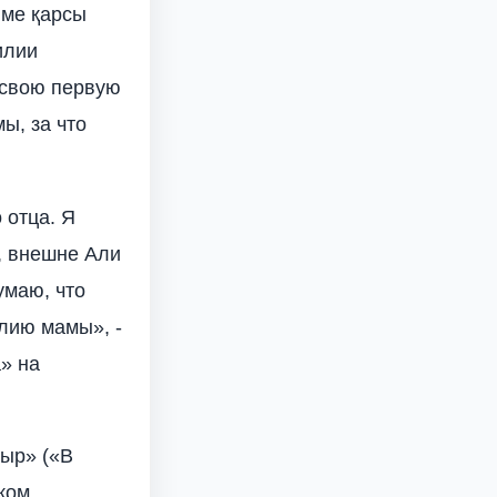
гіме қарсы
илии
свою первую
ы, за что
 отца. Я
, внешне Али
умаю, что
илию мамы», -
» на
ыр» («В
ком