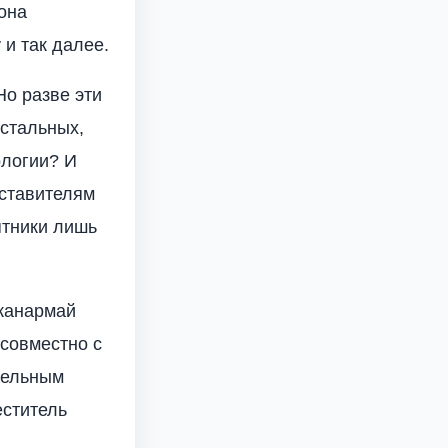
 она
и так далее.
Но разве эти
остальных,
ологии? И
дставителям
ятники лишь
 жанармай
 совместно с
тельным
еститель