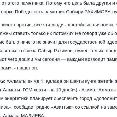
 от этого памятника. Потому что цель была другая и
В парке Победы есть памятник Сабыру РАХИМОВУ. ну 
ничего против, все эти люди - достойные личности. 
лжны ставить только их потомки? Не говоря уже об 
с батыр ничего не значит для государственной иде
Советского союза Сабыр Рахимов, нужен только пре
Вот чего дошли мы сегодня — каждый возводит пам
рам», - пишет он.
RG
:
«
Алматы әкімдігі: Қалада он шақты күнге жететін
т Алматы: ГСМ хватит на 10 дней») - Акимат Алматы
м энергетики планирует обеспечить город «дополни
ива», сообщает радио «Азаттык» со ссылкой на зам
ы Алмаса МАДИЕВА.