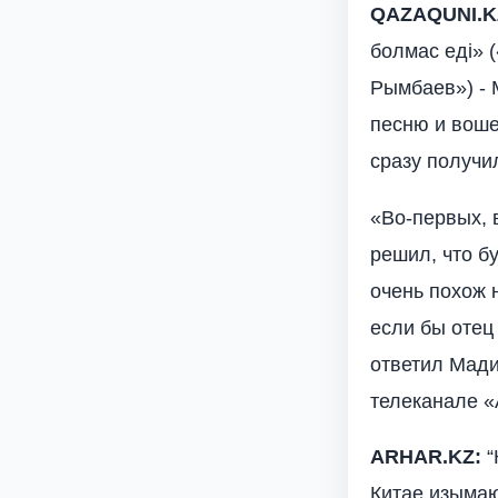
Q
AZAQUNI
.
K
болмас еді» 
Рымбаев») -
песню и воше
сразу получил
«Во-первых, 
решил, что б
очень похож н
если бы отец
ответил Мад
телеканале «
ARHAR
.
KZ
:
“
Китае изымаю