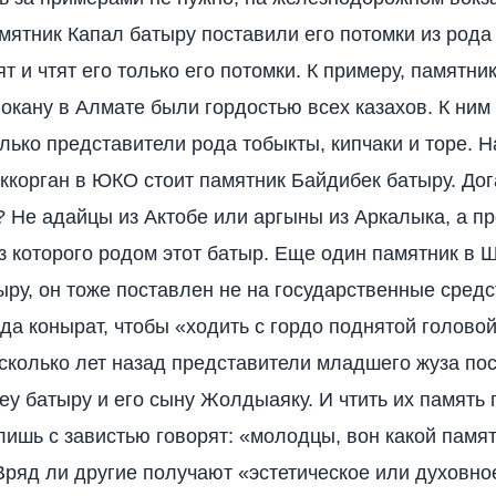
ятник Капал батыру поставили его потомки из рода 
т и чтят его только его потомки. К примеру, памятни
окану в Алмате были гордостью всех казахов. К ним
лько представители рода тобыкты, кипчаки и торе. Н
корган в ЮКО стоит памятник Байдибек батыру. Дог
? Не адайцы из Актобе или аргыны из Аркалыка, а п
из которого родом этот батыр. Еще один памятник в 
ру, он тоже поставлен не на государственные средс
ода конырат, чтобы «ходить с гордо поднятой головой
колько лет назад представители младшего жуза по
еу батыру и его сыну Жолдыаяку. И чтить их память 
лишь с завистью говорят: «молодцы, вон какой памя
Вряд ли другие получают «эстетическое или духовно