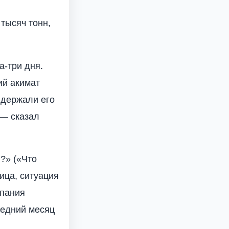
 тысяч тонн,
а-три дня.
ий акимат
 держали его
 — сказал
і?» («Что
ица, ситуация
пания
ледний месяц