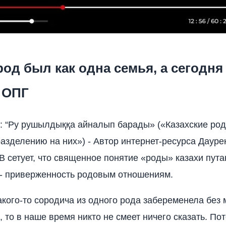
од был как одна семья, а сегодня
 ОПГ
: “Ру рушылдыққа айналып барады» («Казахские ро
разделению на них») - Автор интернет-ресурса Дауре
етует, что священное понятие «роды» казахи пута
- приверженность родовым отношениям.
акого-то сородича из одного рода забеременела без
 то в наше время никто не смеет ничего сказать. По