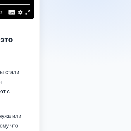
 это
ды стали
н
ют с
 мужа или
тому что