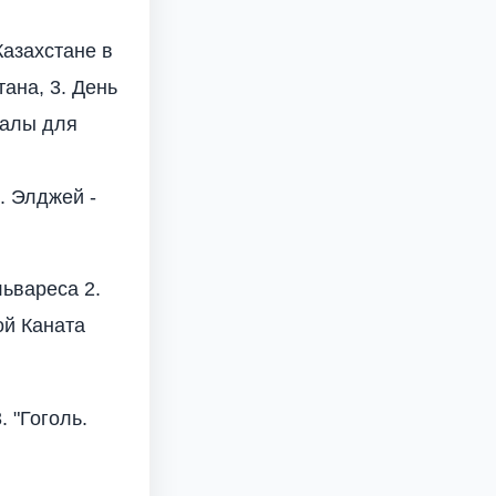
Казахстане в
ана, 3. День
иалы для
. Элджей -
львареса 2.
ой Каната
. "Гоголь.