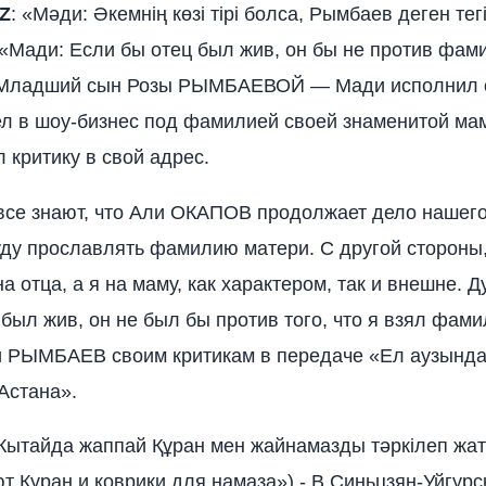
Z
: «Мәди: Әкемнің көзі тірі болса, Рымбаев деген те
(«Мади: Если бы отец был жив, он бы не против фам
 Младший сын Розы РЫМБАЕВОЙ — Мади исполнил 
л в шоу-бизнес под фамилией своей знаменитой мам
 критику в свой адрес.
все знают, что Али ОКАПОВ продолжает дело нашего
уду прославлять фамилию матери. С другой стороны
а отца, а я на маму, как характером, так и внешне. Д
 был жив, он не был бы против того, что я взял фам
и РЫМБАЕВ своим критикам в передаче «Ел аузында
Астана».
Кытайда жаппай Құран мен жайнамазды тәркілеп жат
т Куран и коврики для намаза») - В Синьцзян-Уйгурс