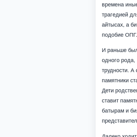
времена иные
трагедией дл
айтысах, а б
подобие ОПГ
И раньше были
одного рода,
трудности. А 
памятники ст
Дети родствен
ставит памят
батырам и би
представител
Далеко ходит