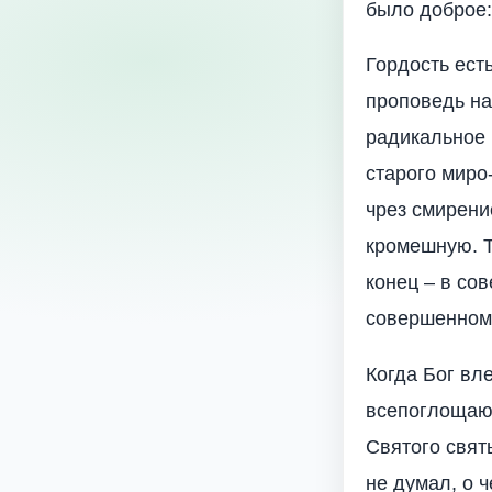
было доброе:
Гордость есть
проповедь на
радикальное 
старого миро
чрез смирени
кромешную. Т
конец – в со
совершенном
Когда Бог вл
всепоглощающ
Святого свят
не думал, о 