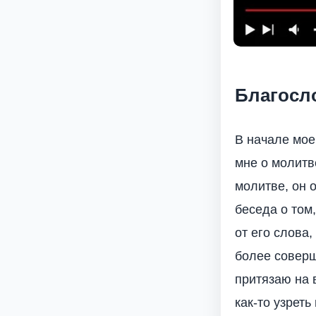
Благосло
В начале мое
мне о молитв
молитве, он 
беседа о том
от его слова
более соверш
притязаю на 
как-то узреть