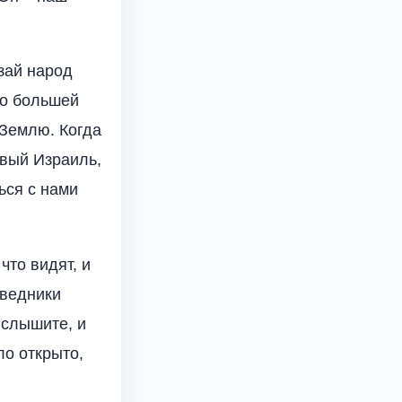
зай народ
рно большей
 Землю. Когда
овый Израиль,
ься с нами
что видят, и
аведники
 слышите, и
ло открыто,