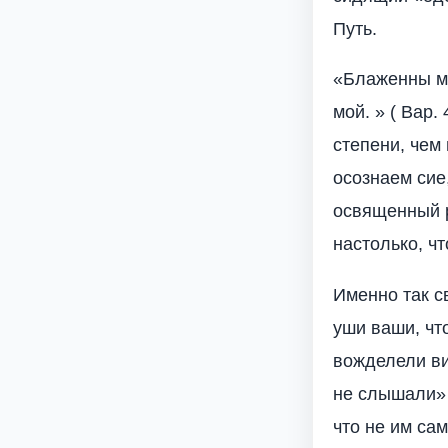
Путь.
«Блаженны мы
мой. » ( Вар.
степени, чем
осознаем сие
освященный р
настолько, чт
Именно так с
уши ваши, чт
вожделели ви
не слышали» 
что не им са