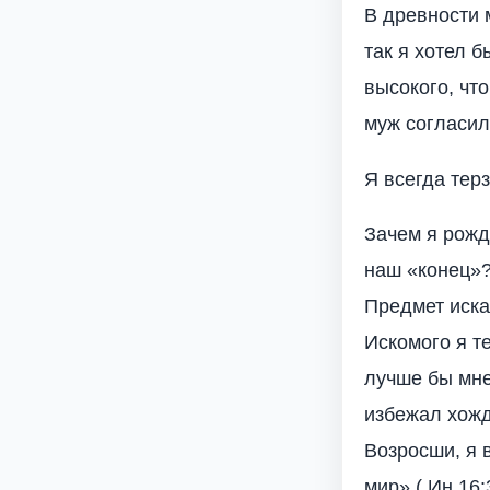
В древности 
так я хотел 
высокого, чт
муж согласил
Я всегда тер
Зачем я рожд
наш «конец»?
Предмет иска
Искомого я т
лучше бы мне
избежал хожд
Возросши, я 
мир» ( Ин.16