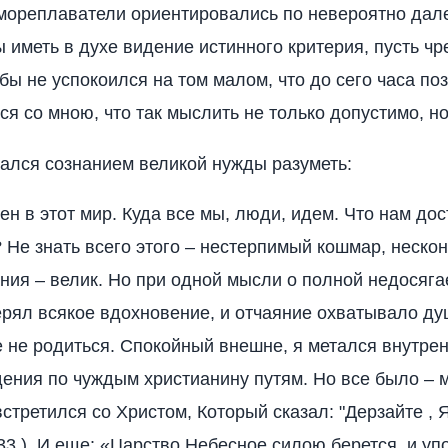
мореплаватели ориентировались по невероятно дале
бы иметь в духе видение истинного критерия, пусть ч
обы не успокоился на том малом, что до сего часа по
ся со мною, что так мыслить не только допустимо, н
зался сознанием великой нужды разуметь:
ен в этот мир. Куда все мы, люди, идем. Что нам до
 Не знать всего этого – нестерпимый кошмар, неско
ния – велик. Но при одной мысли о полной недосяг
ерял всякое вдохновение, и отчаяние охватывало ду
 не родиться. Спокойный внешне, я метался внутрен
ения по чуждым христианину путям. Но все было – м
встретился со Христом, Который сказал: "Дерзайте , 
:33 ). И еще: «Царство Небесное силою берется, и 