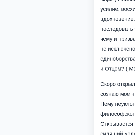
усилие, восх
вдохновение.
последовать 
чему и призва
не исключено
единоборства
и Отцом? ( Мф
Скоро открыл
сознаю мое н
Нему неуклон
философского
Открывается 
сидящий «оде