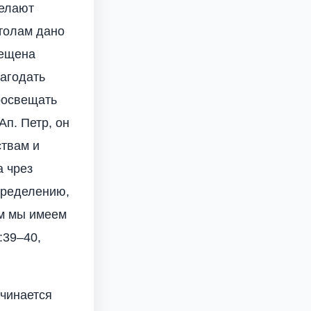
желают
столам дано
вещена
лагодать
росвещать
Ап. Петр, он
ствам и
 чрез
пределению,
ом мы имеем
:39–40,
ачинается