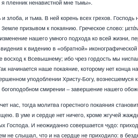
 я пленник ненавистной мне тьмы».
 и злоба, и тьма. В ней корень всех грехов. Господь
 Земле призывом к покаянию. Греческое слово: μετάν
изменение нашего умного подхода ко всей жизни, пе
-видения к видению в «обратной» иконографической
е восход к Всевышнему; ибо чрез гордость мы ниспа
ак начинается наше покаяние, которому нет конца н
вершенном уподоблении Христу-Богу, вознесшемуся к
 богоподобном смирении – завершение нашего обож
ечет нас, тогда молитва горестного покаяния станови
ею. В уме и сердце нет ничего, кроме жгучей жажд
ых Господа. И неожиданно совершается чудо: приходи
чем не слышал, что и на сердце не приходило: в без