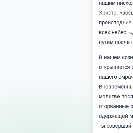
нашим нисхо
Христе: «восш
преисподние
всех небес, 
путем после 
В нашем созн
открывается 
нашего омрач
Вневременные
молитве посл
оторванные о
одержащей ме
ты совершай 