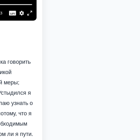
ка говорить
ликой
й меры;
Устыдился я
лаю узнать о
отому, что я
еобходимым
ом ли я пути.