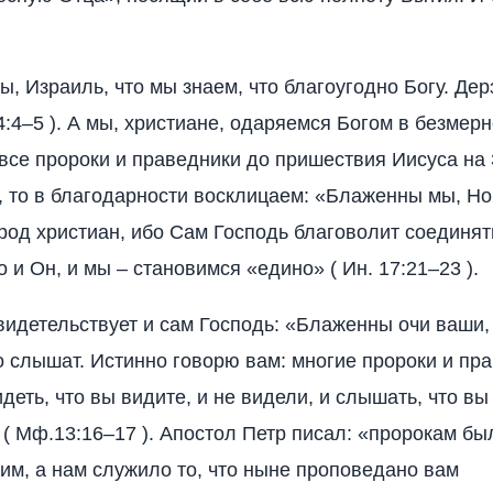
, Израиль, что мы знаем, что благоугодно Богу. Дер
 4:4–5 ). А мы, христиане, одаряемся Богом в безме
 все пророки и праведники до пришествия Иисуса на
, то в благодарности восклицаем: «Блаженны мы, Н
од христиан, ибо Сам Господь благоволит соединят
о и Он, и мы – становимся «едино» ( Ин. 17:21–23 ).
видетельствует и сам Господь: «Блаженны очи ваши, 
о слышат. Истинно говорю вам: многие пророки и пр
деть, что вы видите, и не видели, и слышать, что вы
( Мф.13:16–17 ). Апостол Петр писал: «пророкам бы
мим, а нам служило то, что ныне проповедано вам