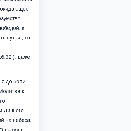
епокидающее
езумство
победой, к
ь путь» , то
6:32 ), даже
 я до боли
 Молитва к
го
и Личного.
й на небеса,
Он – наш