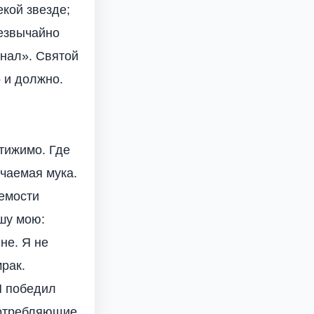
кой звезде;
резвычайно
знал». Святой
о и должно.
стижимо. Где
нчаемая мука.
аемости
шу мою:
не. Я не
рак.
Я победил
употребляющие