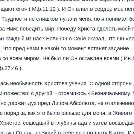
ищают его» ( Мф.11:12 ). И Он влил в сердце мое н
 Трудности не слишком пугали меня, но я понимал б
за Ним: победить мир. Победу Христа сделать моей 
н каждый из нас? Если Он о Себе сказал, что Он «ест
, что пред нами в какой-то момент встанет задание –
 со всем миром. Не был ли Он оставлен всеми ( Ин.1
.27:46 ).
ась необычность Христова учения. С одной стороны,
ичтожество; с другой – стремлюсь к Безначальному.
но держит дух пред Лицом Абсолюта, не отвлеченно
 порядка, как это было раньше для меня, а Живого 
Христос, сошедший в глубины ада и затем восшедши
сную Отца», носящий в себе всю полноту Бытия. И 