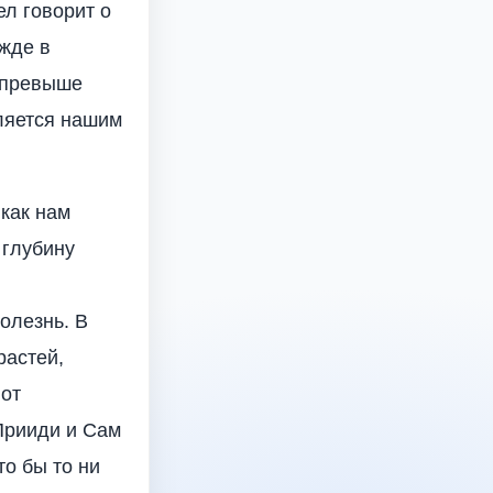
л говорит о
ежде в
 превыше
вляется нашим
 как нам
 глубину
олезнь. В
растей,
 от
Прииди и Сам
то бы то ни