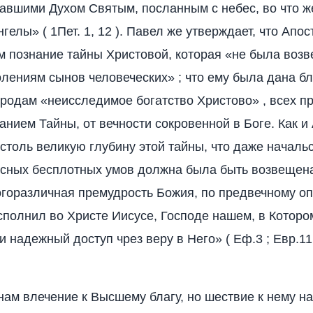
авшими Духом Святым, посланным с небес, во что 
гелы» ( 1Пет. 1, 12 ). Павел же утверждает, что Апо
 познание тайны Христовой, которая «не была воз
лениям сынов человеческих» ; что ему была дана б
родам «неисследимое богатство Христово» , всех п
нием Тайны, от вечности сокровенной в Боге. Как и 
 столь великую глубину этой тайны, что даже началь
сных бесплотных умов должна была быть возвещена
горазличная премудрость Божия, по предвечному о
сполнил во Христе Иисусе, Господе нашем, в Котор
и надежный доступ чрез веру в Него» ( Еф.3 ; Евр.11
нам влечение к Высшему благу, но шествие к нему н