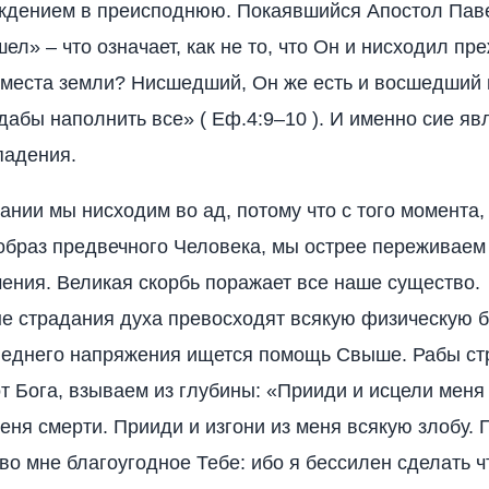
ждением в преисподнюю. Покаявшийся Апостол Паве
ел» – что означает, как не то, что Он и нисходил пр
 места земли? Нисшедший, Он же есть и восшедший
«дабы наполнить все» ( Еф.4:9–10 ). И именно сие я
падения.
ании мы нисходим во ад, потому что с того момента,
образ предвечного Человека, мы острее переживаем
ения. Великая скорбь поражает все наше существо.
 страдания духа превосходят всякую физическую б
еднего напряжения ищется помощь Свыше. Рабы ст
т Бога, взываем из глубины: «Прииди и исцели меня
ня смерти. Прииди и изгони из меня всякую злобу. 
во мне благоугодное Тебе: ибо я бессилен сделать ч