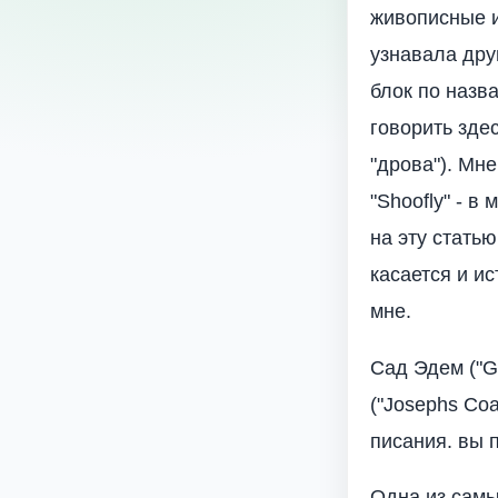
живописные и
узнавала дру
блок по назв
говорить зде
"дрова"). Мне
"Shoofly" - в
на эту статью
касается и ис
мне.
Сад Эдем ("G
("Josephs Coa
писания. вы 
Одна из самы