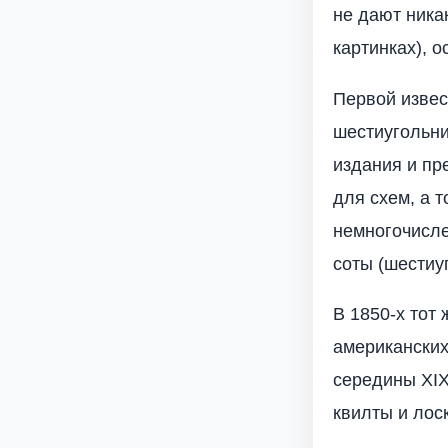
не дают ника
картинках), о
Первой извес
шестиугольни
издания и пр
для схем, а т
немногочисле
соты (шестиу
В 1850-х тот
американских
середины XIX
квилты и лос