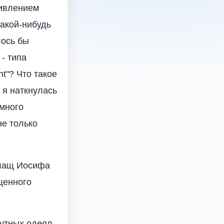
дивлением
какой-нибудь
лось бы
- типа
ht"? Что такое
 я наткнулась
емного
не только
 Плащ Иосифа
ященного
утных одеял-