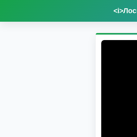
<i>Лос