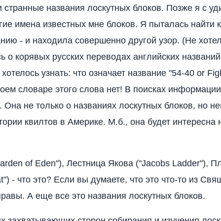
 странные названия лоскутных блоков. Позже я с у
гие имена известных мне блоков. Я пыталась найти 
анию - и находила совершенно другой узор. (Не хоте
сь о корявых русских переводах английских названий 
 хотелось узнать: что означает название "54-40 or Fig
 моем словаре этого слова нет! В поисках информации
. Она не только о названиях лоскутных блоков, но н
тории квилтов в Америке. М.б., она будет интересна 
arden of Eden"), Лестница Якова ("Jacobs Ladder"),
t") - что это? Если вы думаете, что это что-то из Св
правы. А еще все это названия лоскутных блоков.
х захватывающих сторон собирания и изучения лоск