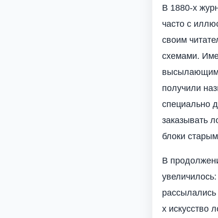
В 1880-х жур
часто с иллю
своим читате
схемами. Име
высылающим с
получили наз
специально 
заказывать л
блоки старым
В продолжени
увеличилось:
рассылались 
х искусство 