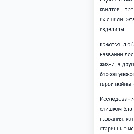
квилтов - пр
их сшили. Эт
изделиям.
Кажется, люб
названии лос
жизни, а дру
блоков увеко
герои войны 
Исследование
слишком благ
названия, ко
старинные ис