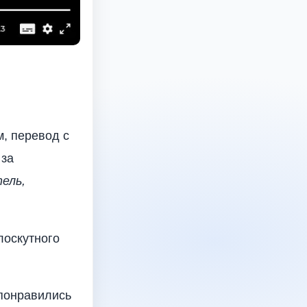
, перевод с
 за
тель,
лоскутного
 понравились