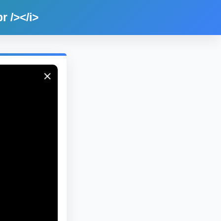
 /></i>