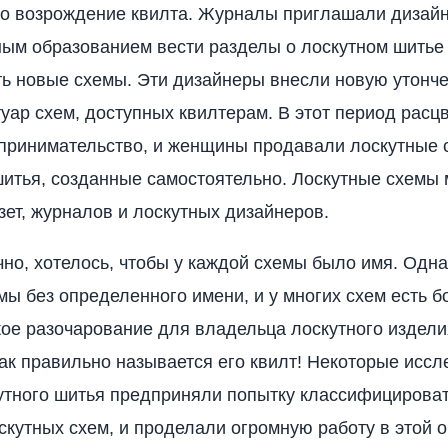
о возрождение квилта. Журналы приглашали дизайн
ым образованием вести разделы о лоскутном шитье
ь новые схемы. Эти дизайнеры внесли новую утонч
туар схем, доступных квилтерам. В этот период расц
принимательство, и женщины продавали лоскутные 
итья, созданные самостоятельно. Лоскутные схемы 
зет, журналов и лоскутных дизайнеров.
чно, хотелось, чтобы у каждой схемы было имя. Одн
мы без определенного имени, и у многих схем есть б
кое разочарование для владельца лоскутного издели
 как правильно называется его квилт! Некоторые исс
утного шитья предприняли попытку классифицироват
скутных схем, и проделали огромную работу в этой о