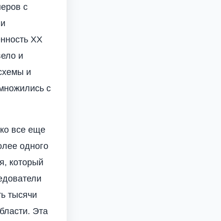
еров с
 и
енность XX
вело и
схемы и
множились с
ако все еще
олее одного
я, который
ледователи
ь тысячи
бласти. Эта