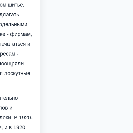
ном шитье,
едлагать
кодельными
же - фирмам,
ечататься и
ресам -
 поощряли
я лоскутные
ительно
лов и
локи. В 1920-
, и в 1920-