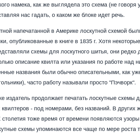
кого намека, как же выглядела это схема (не говоря 
ставляя нас гадать, о каком же блоке идет речь.
тной напечатанной в Америке лоскутной схемой был
ки, опубликованные в книге в 1835 г. Хотя некоторы
едставляли схемы для лоскутного шитья, они редко
олько описание квилта или указания по работе над н
нные названия были обычно описательными, как уж
гольники), часто работу называли просто "Пэчворк".
 же издатель продолжает печатать лоскутные схемы 
 квилтеров - под номерами, без названий. В других 
 столетия тоже время от времени появляются узоры
кутные схемы упоминаются все чаще по мере роста 