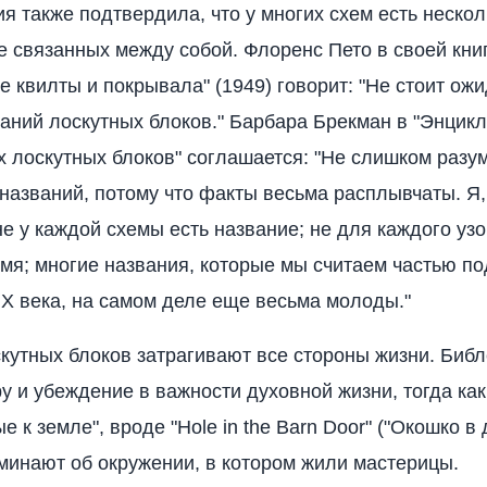
я также подтвердила, что у многих схем есть нескол
не связанных между собой. Флоренс Пето в своей кни
е квилты и покрывала" (1949) говорит: "Не стоит ож
ваний лоскутных блоков." Барбара Брекман в "Энцик
 лоскутных блоков" соглашается: "Не слишком разу
азваний, потому что факты весьма расплывчаты. Я,
 не у каждой схемы есть название; не для каждого уз
мя; многие названия, которые мы считаем частью п
X века, на самом деле еще весьма молоды."
кутных блоков затрагивают все стороны жизни. Биб
у и убеждение в важности духовной жизни, тогда ка
 к земле", вроде "Hole in the Barn Door" ("Окошко в
оминают об окружении, в котором жили мастерицы.