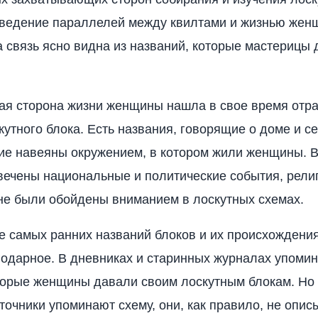
оведение параллелей между квилтами и жизнью жен
а связь ясно видна из названий, которые мастерицы
ая сторона жизни женщины нашла в свое время отр
кутного блока. Есть названия, говорящие о доме и с
гие навеяны окружением, в котором жили женщины. 
вечены национальные и политические события, рели
не были обойдены вниманием в лоскутных схемах.
 самых ранних названий блоков и их происхождения 
одарное. В дневниках и старинных журналах упоми
торые женщины давали своим лоскутным блокам. Но
точники упоминают схему, они, как правило, не опис