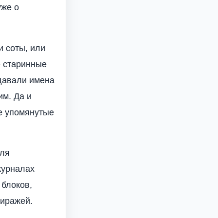
уже о
и соты, или
е старинные
 давали имена
им. Да и
е упомянутые
для
журналах
 блоков,
тиражей.