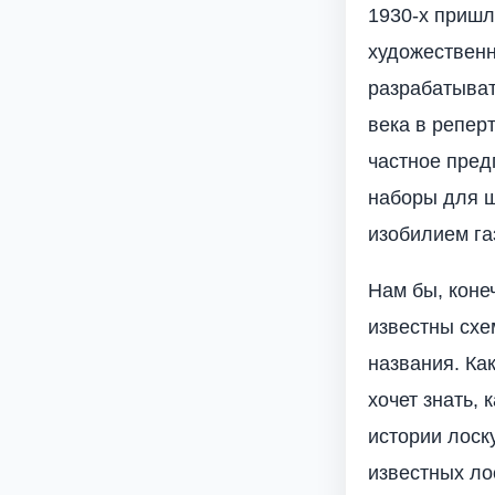
1930-х пришл
художественн
разрабатыват
века в репер
частное пред
наборы для ш
изобилием га
Нам бы, коне
известны схе
названия. Ка
хочет знать,
истории лоск
известных ло