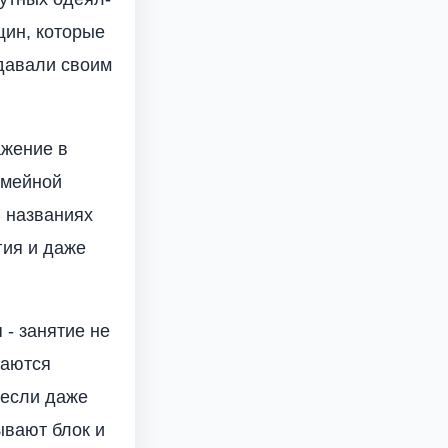
щин, которые
 давали своим
ажение в
емейной
В названиях
гия и даже
- занятие не
наются
 если даже
ывают блок и