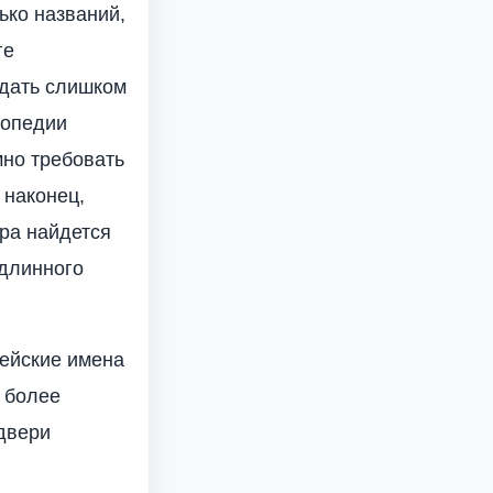
ько названий,
ге
идать слишком
лопедии
мно требовать
 наконец,
ора найдется
одлинного
лейские имена
к более
 двери