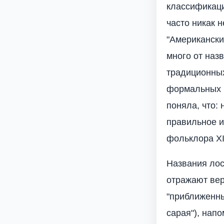
классификаци
часто никак 
"Американски
много от наз
традиционных
формальных н
поняла, что:
правильное и
фольклора XI
Названия лос
отражают вер
"приближенные
сарая"), нап