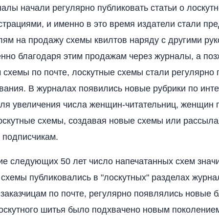
налы начали регулярно публиковать статьи о лоскут
страциями, и именно в это время издатели стали пр
лям на продажу схемы квилтов наряду с другими ру
нно благодаря этим продажам через журналы, а поз
хемы по почте, лоскутные схемы стали регулярно п
вания. В журналах появились новые рубрики по инте
для увеличения числа женщин-читательниц, женщин
оскутные схемы, создавая новые схемы или рассыла
 подписчикам.
е следующих 50 лет число напечатанных схем знач
 схемы публиковались в "лоскутных" разделах журна
заказчицам по почте, регулярно появлялись новые б
лоскутного шитья было подхвачено новым поколением