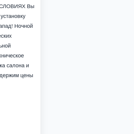
УСЛОВИЯХ Вы
 установку
апад! Ночной
еских
ьной
хническое
ка салона и
ы держим цены