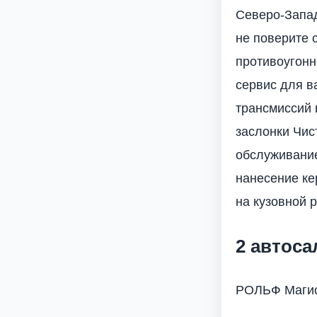
Северо-Зап
не поверите 
противоугон
сервис для в
трансмиссий 
заслонки Чис
обслуживание
нанесение ке
на кузовной 
2 автос
РОЛЬФ Маги