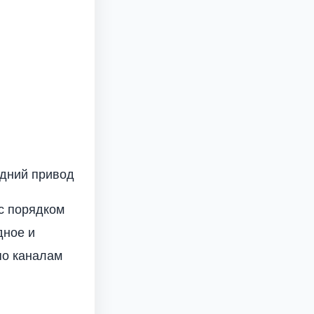
едний привод
с порядком
дное и
по каналам