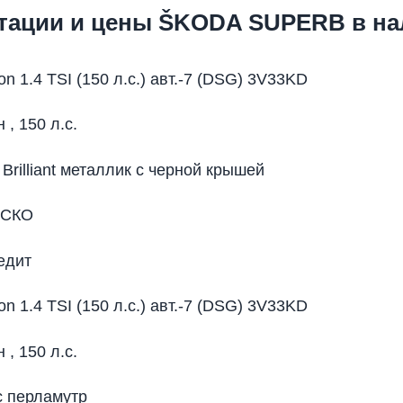
тации и цены ŠKODA SUPERB в на
on 1.4 TSI (150 л.с.) авт.-7 (DSG) 3V33KD
н , 150 л.с.
Brilliant металлик с черной крышей
АСКО
едит
on 1.4 TSI (150 л.с.) авт.-7 (DSG) 3V33KD
н , 150 л.с.
c перламутр