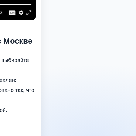
 Москве
, выбирайте
еален:
вано так, что
ой.