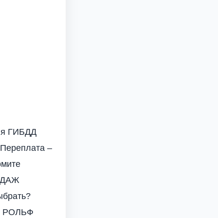
ия ГИБДД
 Переплата –
рмите
ОДАЖ
ыбрать?
на РОЛЬФ