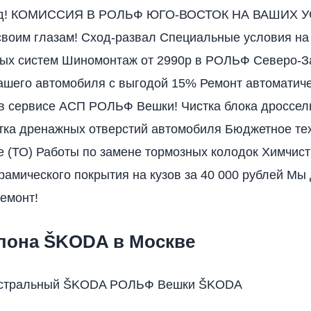
ад! КОМИССИЯ В РОЛЬФ ЮГО-ВОСТОК НА ВАШИХ 
своим глазам! Сход-развал Специальные условия на
ных систем Шиномонтаж от 2990р в РОЛЬФ Северо-З
ашего автомобиля с выгодой 15% Ремонт автоматич
в сервисе АСП РОЛЬФ Вешки! Чистка блока дроссел
тка дренажных отверстий автомобиля Бюджетное те
 (ТО) Работы по замене тормозных колодок Химчист
рамического покрытия на кузов за 40 000 рублей М
ремонт!
алона ŠKODA в Москве
стральный ŠKODA РОЛЬФ Вешки ŠKODA