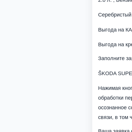
Серебристый 
Выгода на К
Выгода на кр
Заполните за
ŠKODA SUPERB
Нажимая кноп
обработки пе
осознанное с
связи, в том 
Ваша заявка