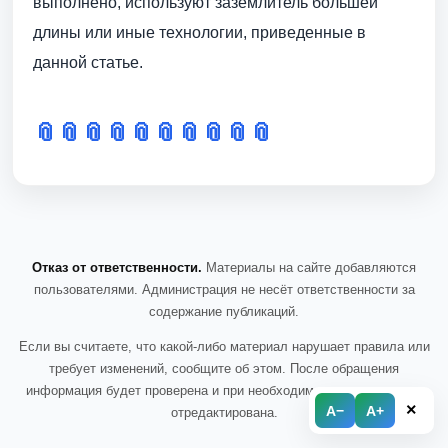
выполнено, используют заземлитель большей
длины или иные технологии, приведенные в
данной статье.
📎
📎
📎
📎
📎
📎
📎
📎
📎
📎
Отказ от ответственности.
Материалы на сайте добавляются
пользователями. Администрация не несёт ответственности за
содержание публикаций.
Если вы считаете, что какой-либо материал нарушает правила или
требует изменений, сообщите об этом. После обращения
информация будет проверена и при необходимости удалена или
×
A−
A+
отредактирована.