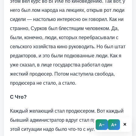
этом вел курс во ВГИКе по киноведению. Так вот, у
него был лом народа на лекциях, открыв рот люди
сидели — настолько интересно он говорил. Как ни
странно, Сурков был блестящим человеком. Да,
были, конечно, люди, которых перебрасывали с
сельского хозяйства кино руководить. Но был штат
редакторов, и это были подкованные люди. Как я
уже сказал, в лице государства работал один
жесткий продюсер. Потом наступила свобода,
продюсера не стало, а стало.
С Что?
Каждый желающий стал продюсером. Вот каждый
бывший администратор вдруг стал продюсером! В
×
A−
A+
этой ситуации надо было что-то с нуля построить.