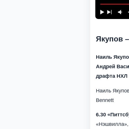
Якупов –
Наиль Якупо
Андрей Васи
драфта НХЛ 
Наиль Якупов
Bennett
6.30 «Питтс
«Нэшвилла», 