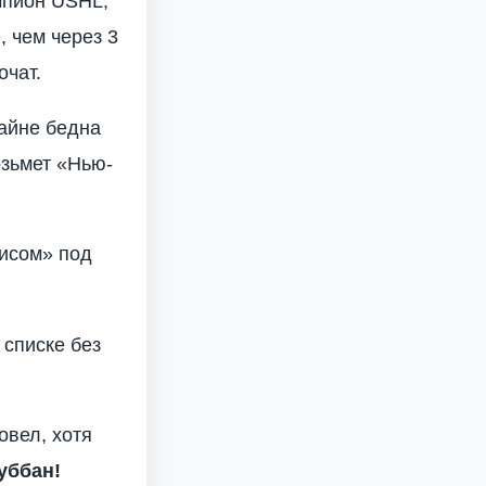
мпион USHL,
 чем через 3
очат.
айне бедна
озьмет «Нью-
исом» под
 списке без
овел, хотя
уббан!