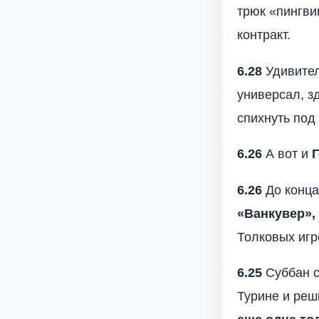
трюк «пингви
контракт.
6.28
Удивител
универсал, з
спихнуть под 
6.26
А вот и
6.26
До конца
«Ванкувер»,
Толковых игр
6.25
Суббан с
Турине и реш