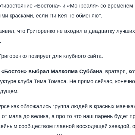
тивостояние «Бостона» и «Монреаля» со временем
ыми красками, если Пи Кея не обменяют.
явил, что Григоренко не входил в двадцатку лучших
.
ригоренко позирует для клубного сайта.
.
«Бостон» выбрал Малколма Суббана
, вратаря, к
уктуре клуба Тима Томаса. Не прямо сейчас, конечно,
удущем.
урсе как обложались группа людей в красных маечка
 от мала до велика, а про то что наш парень будет п
ейным сообществом главной восходящей звездой, о