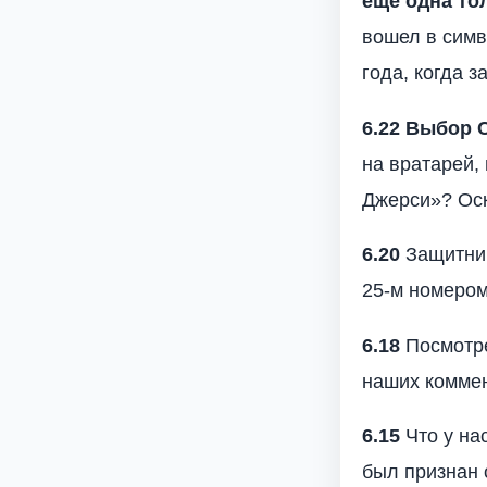
еще одна то
вошел в симв
года, когда з
6.22 Выбор 
на вратарей,
Джерси»? Ос
6.20
Защитн
25-м номером
6.18
Посмотре
наших коммен
6.15
Что у нас
был признан 