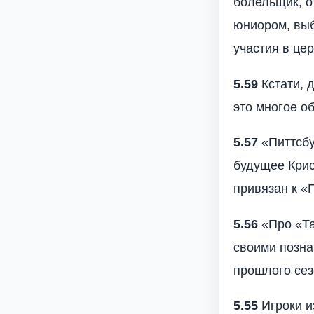
болельщик, о
юниором, выб
участия в цер
5.59
Кстати, 
это многое об
5.57
«Питтсбу
будущее Крис
привязан к «
5.56
«Про «Та
своими позна
прошлого сез
5.55
Игроки и