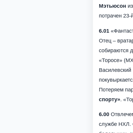
Мэтьюсон
из
потрачен 23-й
6.01
«Фантаст
Отец – вратар
собираются д
«Торосе» (МХ
Василевский 
покувыркаетс
Потеряем па
спорту»
. «То
6.00
Отвлечем
службе НХЛ. 