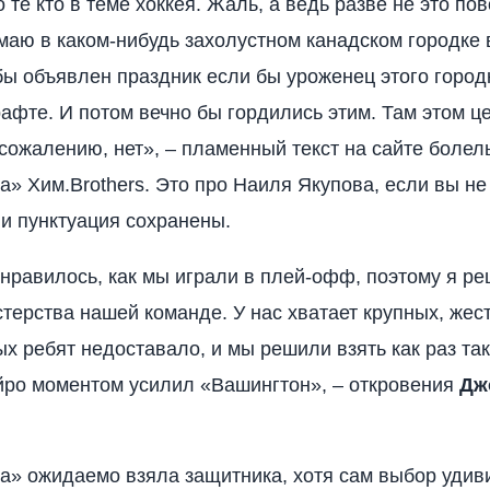
 те кто в теме хоккея. Жаль, а ведь разве не это по
маю в каком-нибудь захолустном канадском городке 
ы объявлен праздник если бы уроженец этого город
афте. И потом вечно бы гордились этим. Там этом це
 сожалению, нет», – пламенный текст на сайте боле
» Хим.Brothers. Это про Наиля Якупова, если вы не
и пунктуация сохранены.
нравилось, как мы играли в плей-офф, поэтому я р
терства нашей команде. У нас хватает крупных, жест
ых ребят недоставало, и мы решили взять как раз так
ро моментом усилил «Вашингтон», – откровения
Дж
» ожидаемо взяла защитника, хотя сам выбор удив