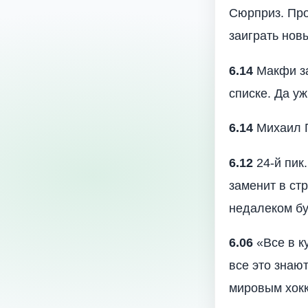
Сюрприз. Про
заиграть нов
6.14
Макфи за
списке. Да уж
6.14
Михаил Г
6.12
24-й пик
заменит в стр
недалеком б
6.06
«Все в к
все это знают
мировым хокк