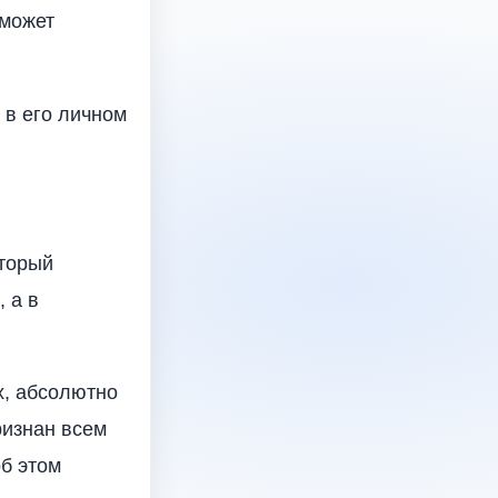
 может
 в его личном
оторый
 а в
х, абсолютно
ризнан всем
б этом