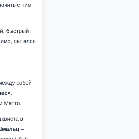
лючить с ним
й, быстрый
димо, пытался
 между собой
лес»
.
и Матто.
дквиста в
мальц –