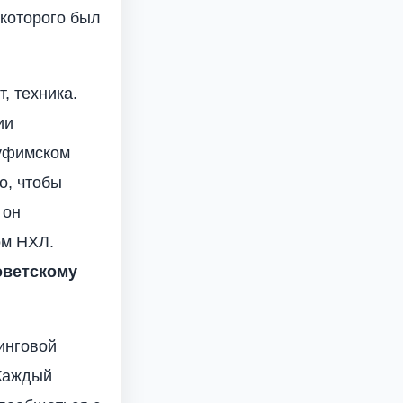
 которого был
, техника.
ии
 уфимском
о, чтобы
 он
ом НХЛ.
оветскому
инговой
 Каждый