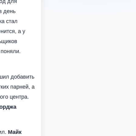
вод для
в день
ка стал
нится, а у
льщиков
 поняли.
ешил добавить
ких парней, а
ого центра.
орджа
ил.
Майк