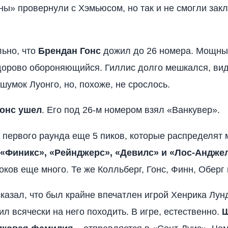
ны» провернули с Хэмьюсом, но так и не смогли зак
ьно, что
Брендан Гонс
дожил до 26 номера. Мощны
дорово обороняющийся. Гиллис долго мешкался, ви
шумок Луонго, но, похоже, не срослось.
Гонс ушел
. Его под 26-м номером взял «Ванкувер».
 первого раунда еще 5 пиков, которые распределят
 «Финикс», «Рейнджерс», «Девилс» и «Лос-Андже
оков еще много. Те же Колльберг, Гонс, Финн, Оберг 
казал, что был крайне впечатлен игрой Хенрика Лун
ил всячески на него походить. В игре, естественно.
Ш