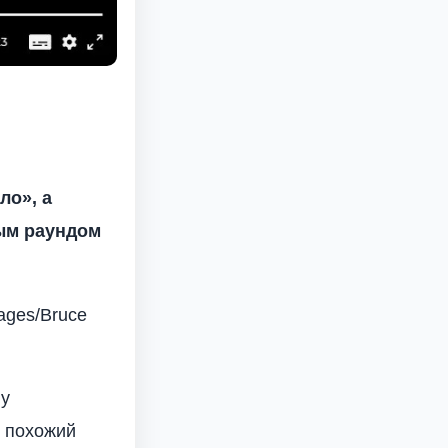
ло», а
вым раундом
ages/Bruce
у
, похожий