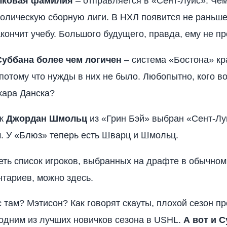
лковая фамилия
– отправляется в «Сент-Луис». Че
олическую сборную лиги. В НХЛ появится не раньше,
акончит учебу. Большого будущего, правда, ему не пр
Суббана более чем логичен
– система «Бостона» кр
 потому что нужды в них не было. Любопытно, кого в
кара Данска?
ик
Джордан Шмольц
из «Грин Бэй» выбран «Сент-Лу
. У «Блюз» теперь есть Шварц и Шмольц.
ть список игроков, выбранных на драфте в обычном
тариев, можно здесь.
 там? Мэтисон? Как говорят скауты, плохой сезон пр
одним из лучших новичков сезона в USHL.
А вот и С