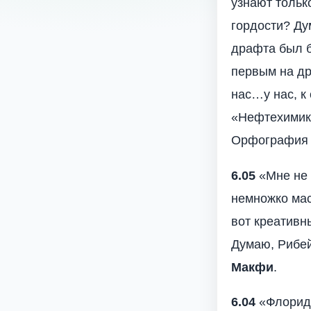
узнают только
гордости? Ду
драфта был б
первым на др
нас…у нас, к
«Нефтехимика
Орфография 
6.05
«Мне не 
немножко мас
вот креативн
Думаю, Рибей
Макфи
.
6.04
«Флорида