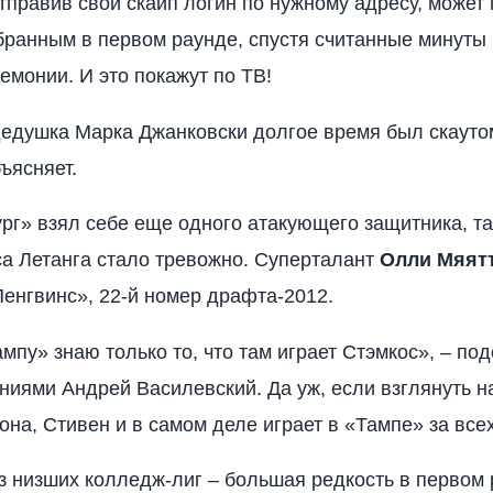
тправив свой скайп логин по нужному адресу, может
ранным в первом раунде, спустя считанные минуты 
емонии. И это покажут по ТВ!
дедушка Марка Джанковски долгое время был скауто
ъясняет.
рг» взял себе еще одного атакующего защитника, так
а Летанга стало тревожно. Суперталант
Олли Мяят
Пенгвинс», 22-й номер драфта-2012.
мпу» знаю только то, что там играет Стэмкос», – по
ниями Андрей Василевский. Да уж, если взглянуть на
она, Стивен и в самом деле играет в «Тампе» за всех
з низших колледж-лиг – большая редкость в первом