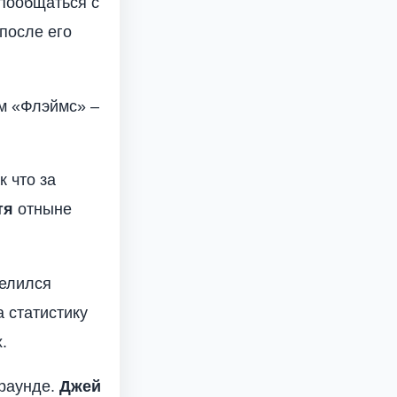
 пообщаться с
после его
м «Флэймс» –
 что за
тя
отныне
делился
 статистику
.
 раунде.
Джей