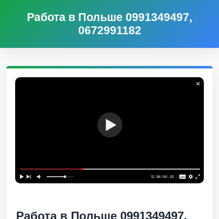
Работа в Польше 0991349497,
0672991182
Работа в Польше 0991349497,