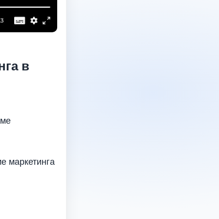
нга в
еме
ме маркетинга