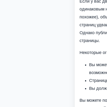
Если у вас д
одинаковым н
похожее), об
страниц удваи
Однако публи
страницы.
Некоторые ог
Вы может
возможно
Страниц
Вы долж
Вы можете по