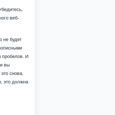
Убедитесь,
ного веб-
о не будет
прописными
з пробелов. И
ли вы
 это снова,
, это должна