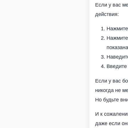
Если у вас м
действия:
Нажмите 
Нажмите 
показана
Наведите
Введите
Если у вас бо
никогда не м
Но будьте вн
И к сожалени
даже если он