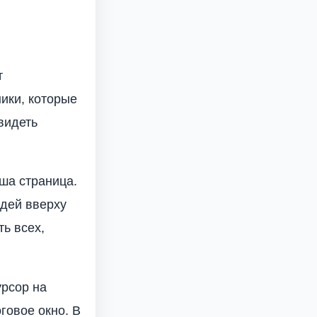
т
ики, которые
видеть
ша страница.
юдей вверху
ь всех,
урсор на
говое окно. В