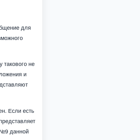
общение для
зможного
у такового не
оложения и
едставляют
ен. Если есть
 представляет
у №9 данной