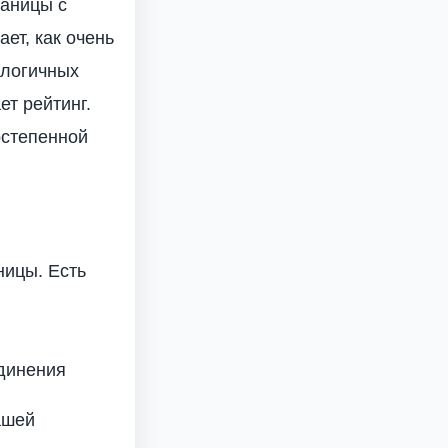
раницы с
ет, как очень
алогичных
ет рейтинг.
остепенной
ницы. Есть
динения
ашей