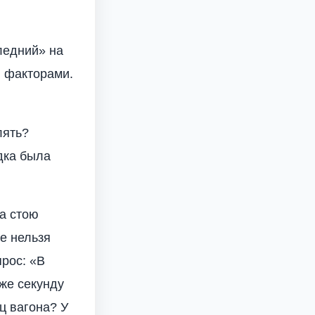
ледний» на
и факторами.
лять?
дка была
да стою
е нельзя
прос: «В
 же секунду
ц вагона? У