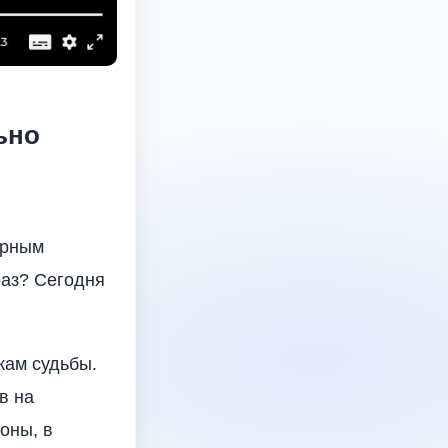
ьно
ерным
раз? Сегодня
кам судьбы.
в на
оны, в