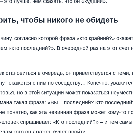
 это лучше, чем сказать, что он «худший».
рить, чтобы никого не обидеть
чину, согласно которой фраза «кто крайний?» окаже
ем «кто последний?». В очередной раз на этот счет 
к становиться в очередь, он приветствуется с теми, 
нут окажется с ним по соседству… Конечно, уважите
ровья, но в этой ситуации может показаться неуместн
мана такая фраза: «Вы – последний? Кто последний
е понятно, как эта невинная фраза может кому-то п
 человек спрашивает: «Кто последний?» – и тем сам
ледам кого он должен будет пройти.