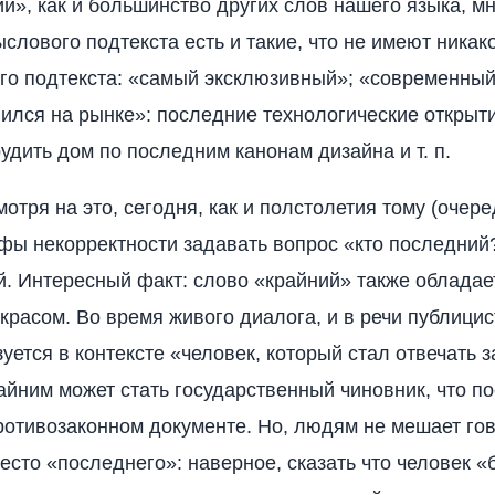
й», как и большинство других слов нашего языка, м
слового подтекста есть и такие, что не имеют никак
го подтекста: «самый эксклюзивный»; «современный»
ился на рынке»: последние технологические открыт
рудить дом по последним канонам дизайна и т. п.
мотря на это, сегодня, как и полстолетия тому (очер
фы некорректности задавать вопрос «кто последний?
й. Интересный факт: слово «крайний» также обладае
красом. Во время живого диалога, и в речи публицис
уется в контексте «человек, который стал отвечать з
айним может стать государственный чиновник, что п
ротивозаконном документе. Но, людям не мешает го
есто «последнего»: наверное, сказать что человек «