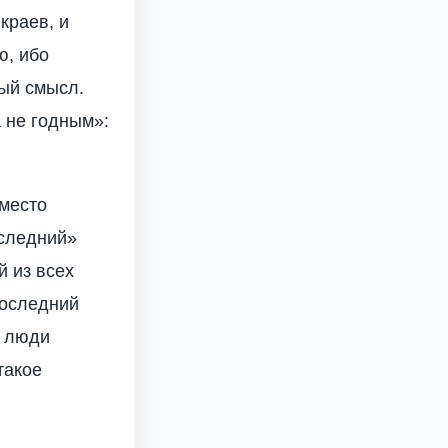
краев, и
ю, ибо
ый смысл.
 не годным»:
вместо
оследний»
й из всех
последний
и люди
такое