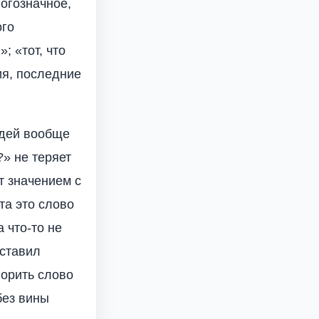
ногозначное,
ого
; «тот, что
ия, последние
едей вообще
» не теряет
т значением с
та это слово
а что-то не
оставил
ворить слово
без вины