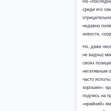
Но «последни
среди его смы
отрицательно
недавно появ
новости, соо
Но, даже нес
не видны) ми
своих позици
негативным о
часто использ
хорошее»: кр
подпись на п
«крайний» вм