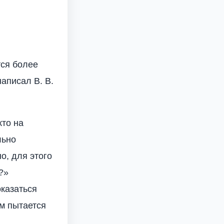
тся более
написал В. В.
кто на
льно
о, для этого
?»
оказаться
ым пытается