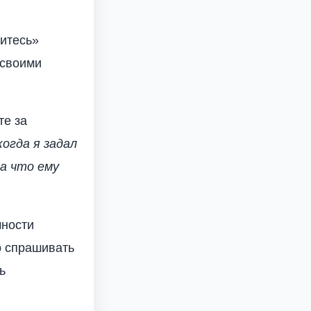
дитесь»
 своими
те за
огда я задал
на что ему
чности
о спрашивать
ь