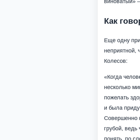
виноватый» —
Как гово
Еще одну при
неприятной, ч
Колесов:
«Когда челове
несколько ми
пожелать здо
и была приду
Совершенно н
грубой, ведь
понять, по с