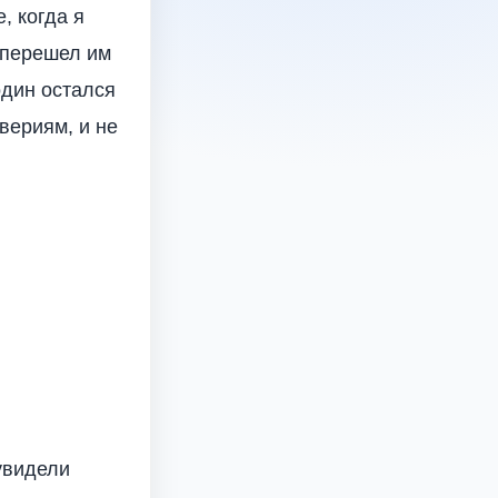
, когда я
 перешел им
один остался
вериям, и не
увидели