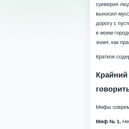
суеверия люд
выносил мусо
дорогу с пус
в моем город
знает, как п
Краткое соде
Крайний
говорит
Мифы соврем
Миф № 1.
Нек