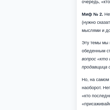
очередь, «кт
Миф № 2.
Нек
(нужно сказа
мыслями и до
Эту темы мы 
обеденным ст
вопрос «кто 
продавщица 
Но, на самом 
наоборот. Не
«кто последн
«присаживайс