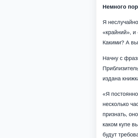
Немного по
Я неслучайно
«крайний», и
Какими? А вы
Начну с фраз
Приблизитель
издана книжка
«Я постоянно
несколько ча
признать, оно
каком купе вы
будут требов