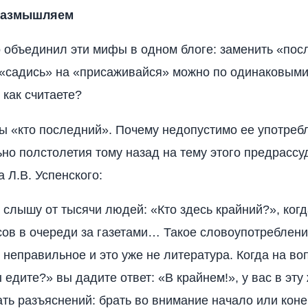
размышляем
 объединил эти мифы в одном блоге: заменить «пос
 «садись» на «присаживайся» можно по одинаковым
 как считаете?
ы «кто последний». Почему недопустимо ее употреб
но полстолетия тому назад на тему этого предрассу
 Л.В. Успенского:
 слышу от тысячи людей: «Кто здесь крайний?», ког
сов в очереди за газетами… Такое словоупотреблени
 неправильное и это уже не литература. Когда на во
 едите?» вы дадите ответ: «В крайнем!», у вас в эту
ать разъяснений: брать во внимание начало или коне