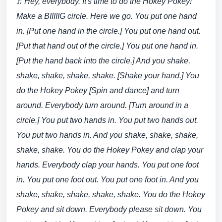
♫ Hey, everybody. It's time to do the Hokey Pokey!
Make a BIIIIIG circle. Here we go. You put one hand
in. [Put one hand in the circle.] You put one hand out.
[Put that hand out of the circle.] You put one hand in.
[Put the hand back into the circle.] And you shake,
shake, shake, shake, shake. [Shake your hand.] You
do the Hokey Pokey [Spin and dance] and turn
around. Everybody turn around. [Turn around in a
circle.] You put two hands in. You put two hands out.
You put two hands in. And you shake, shake, shake,
shake, shake. You do the Hokey Pokey and clap your
hands. Everybody clap your hands. You put one foot
in. You put one foot out. You put one foot in. And you
shake, shake, shake, shake, shake. You do the Hokey
Pokey and sit down. Everybody please sit down. You