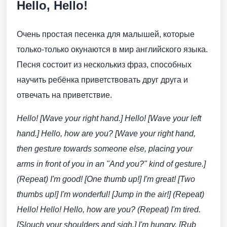
Hello, Hello!
Очень простая песенка для малышей, которые
только-только окунаются в мир английского языка.
Песня состоит из несколькиз фраз, способных
научить ребёнка приветствовать друг друга и
отвечать на приветствие.
Hello! [Wave your right hand.] Hello! [Wave your left
hand.] Hello, how are you? [Wave your right hand,
then gesture towards someone else, placing your
arms in front of you in an "And you?" kind of gesture.]
(Repeat) I'm good! [One thumb up!] I'm great! [Two
thumbs up!] I'm wonderful! [Jump in the air!] (Repeat)
Hello! Hello! Hello, how are you? (Repeat) I'm tired.
[Slouch your shoulders and sigh.] I'm hungry. [Rub