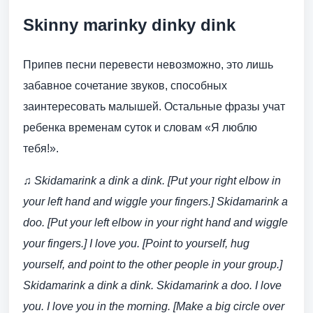
Skinny marinky dinky dink
Припев песни перевести невозможно, это лишь
забавное сочетание звуков, способных
заинтересовать малышей. Остальные фразы учат
ребенка временам суток и словам «Я люблю
тебя!».
♫ Skidamarink a dink a dink. [Put your right elbow in
your left hand and wiggle your fingers.] Skidamarink a
doo. [Put your left elbow in your right hand and wiggle
your fingers.] I love you. [Point to yourself, hug
yourself, and point to the other people in your group.]
Skidamarink a dink a dink. Skidamarink a doo. I love
you. I love you in the morning. [Make a big circle over