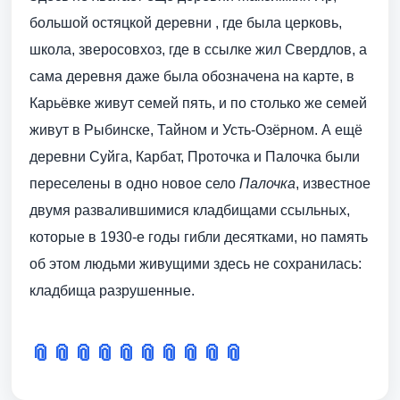
большой остяцкой деревни , где была церковь,
школа, зверосовхоз, где в ссылке жил Свердлов, а
сама деревня даже была обозначена на карте, в
Карьёвке живут семей пять, и по столько же семей
живут в Рыбинске, Тайном и Усть-Озёрном. А eщё
деревни Суйга, Карбат, Проточка и Палочка были
переселены в одно новое село
Палочка
, известное
двумя развалившимися кладбищами ссыльных,
которые в 1930-е годы гибли десятками, но память
об этом людьми живущими здесь не сохранилась:
кладбища разрушенные.
📎
📎
📎
📎
📎
📎
📎
📎
📎
📎