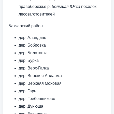
правобережье р.
Большая Юкса
посёлок
лесозаготовителей
Бакчарский район
дер. Аландино
дер. Бобровка
дер. Болотовка
дер. Бурка
дер. Верх-Галка
дер. Верхняя Андарма
дер. Верхняя Моховая
дер. Гарь
дер. Гребенщиково
дер. Дунюша
дер. Захаровка