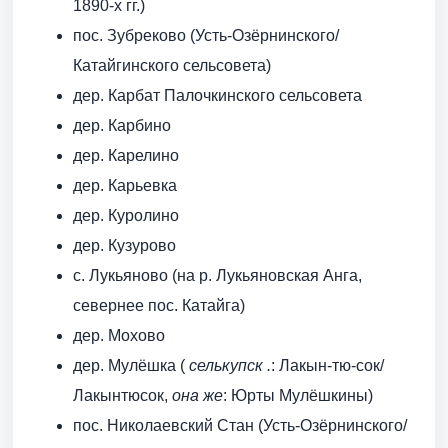
1890-х гг.)
пос. Зубреково (Усть-Озёрнинского/
Катайгинского сельсовета)
дер. Карбат Палочкинского сельсовета
дер. Карбино
дер. Карелино
дер. Карьевка
дер. Куролино
дер. Кузурово
с. Лукьяново (на р. Лукьяновская Анга,
севернее пос. Катайга)
дер. Мохово
дер. Мулёшка (
селькупск .
: Лакын-тю-сок/
Лакынтюсок,
она же
: Юрты Мулёшкины)
пос. Николаевский Стан (Усть-Озёрнинского/