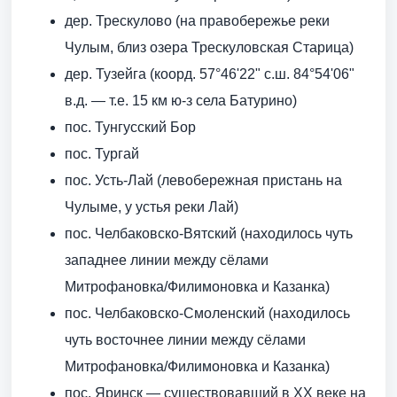
дер. Трескулово (на правобережье реки
Чулым, близ озера Трескуловская Старица)
дер. Тузейга (коорд. 57°46'22" с.ш. 84°54'06"
в.д. — т.е. 15 км ю-з села Батурино)
пос. Тунгусский Бор
пос. Тургай
пос. Усть-Лай (левобережная пристань на
Чулыме, у устья реки Лай)
пос. Челбаковско-Вятский (находилось чуть
западнее линии между сёлами
Митрофановка/Филимоновка и Казанка)
пос. Челбаковско-Смоленский (находилось
чуть восточнее линии между сёлами
Митрофановка/Филимоновка и Казанка)
пос. Яринск — существовавший в XX веке на