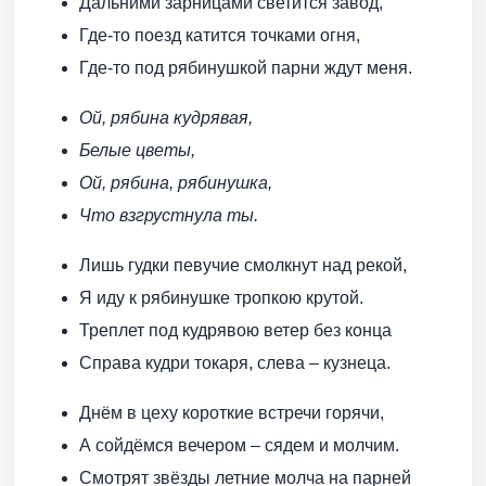
Дальними зарницами светится завод,
Где-то поезд катится точками огня,
Где-то под рябинушкой парни ждут меня.
Ой, рябина кудрявая,
Белые цветы,
Ой, рябина, рябинушка,
Что взгрустнула ты.
Лишь гудки певучие смолкнут над рекой,
Я иду к рябинушке тропкою крутой.
Треплет под кудрявою ветер без конца
Справа кудри токаря, слева – кузнеца.
Днём в цеху короткие встречи горячи,
А сойдёмся вечером – сядем и молчим.
Смотрят звёзды летние молча на парней