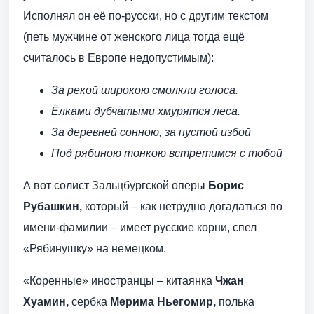
Исполнял он её по-русски, но с другим текстом
(петь мужчине от женского лица тогда ещё
считалось в Европе недопустимым):
За рекой широкою смолкли голоса.
Ёлками дубчатыми хмурятся леса.
За деревней сонною, за пустой избой
Под рябиною тонкою встретимся с тобой
А вот солист Зальцбургской оперы
Борис
Рубашкин,
который – как нетрудно догадаться по
имени-фамилии – имеет русские корни, спел
«Рябинушку» на немецком.
«Коренные» иностранцы – китаянка
Чжан
Хуамин,
сербка
Мерима Ньегомир,
полька