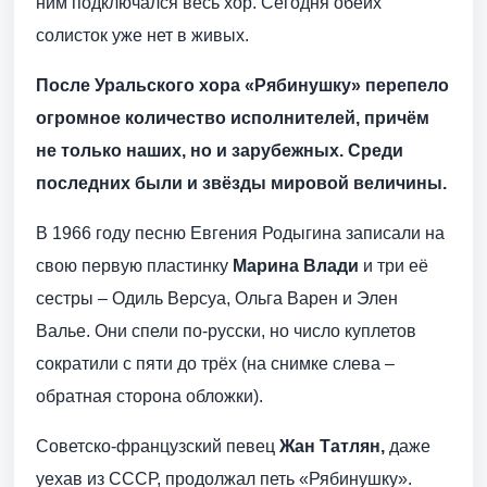
ним подключался весь хор. Сегодня обеих
солисток уже нет в живых.
После Уральского хора «Рябинушку» перепело
огромное количество исполнителей, причём
не только наших, но и зарубежных. Среди
последних были и звёзды мировой величины.
В 1966 году песню Евгения Родыгина записали на
свою первую пластинку
Марина Влади
и три её
сестры – Одиль Версуа, Ольга Варен и Элен
Валье. Они спели по-русски, но число куплетов
сократили с пяти до трёх (на снимке слева –
обратная сторона обложки).
Советско-французский певец
Жан Татлян,
даже
уехав из СССР, продолжал петь «Рябинушку».