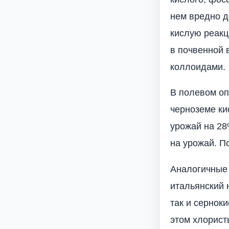
нем вредно д
кислую реакц
в поч­венной
коллоидами.
В полевом оп
черноземе ки
урожай на 28
на урожай. П
Аналогичные 
итальянский 
так и сер­но
этом хлорист