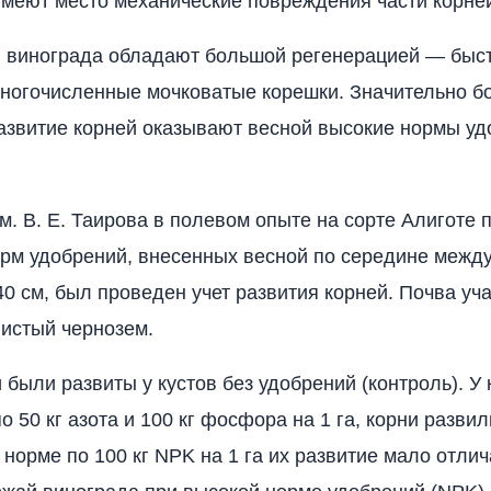
меют место механические повреждения части корне
 винограда об­ладают большой регенерацией — быс
ногочисленные мочковатые корешки. Значительно б
азвитие корней оказывают весной высо­кие нормы уд
им. В. Е. Таирова в полевом опыте на сорте Алиготе 
рм удобрений, внесенных весной по середине меж­д
0 см, был проведен учет разви­тия корней. Почва уч
истый черно­зем.
были развиты у кустов без удобрений (контроль). У 
о 50 кг азота и 100 кг фосфора на 1 га, корни разви
 норме по 100 кг NPK на 1 га их развитие мало отлич