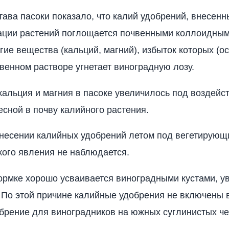
тава пасоки показало, что калий удобре­ний, внесенн
ации растений поглощается почвенными коллоидным
гие вещества (кальций, магний), избыток кото­рых (о
чвенном растворе угнетает виноградную лозу.
альция и магния в пасоке увеличилось под воздейс
есной в почву калийного растения.
несении калийных удобрений летом под вегетирующ
кого явления не на­блюдается.
ормке хорошо усваивается виноградными кустами, у
 По этой причине калийные удобрения не включены 
бре­ние для виноградников на южных суглинистых че