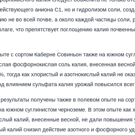
ействующего аниона С1, но и гидро­лизом соли, со
ию не во всей поч­ве, а около каждой частицы соли,
 влаге, что препятствует поглощению калия почвенн
ыте с сортом Каберне Совиньон также на южном суг
слая фосфорнокис­лая соль калия, внесенная весно
%, тогда как хлористый и азотнокислый калий не ока
од влиянием сульфата ка­лия урожай повысился всег
результаты получены также в полевом опыте на сор
на южном суглини­стом черноземе. В этом опыте как 
кислый калий, внесенные весной, не дали повышения 
ый калий снизил действие азотного и фосфорного у