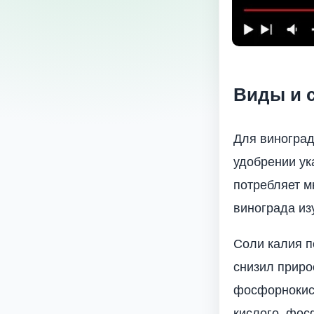
Виды и 
Для ви­ногра
удобрении ук
потребляет м
винограда из
Соли калия п
снизил приро
фосфорнокисл
кислого, фос