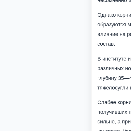
несомненно и
Однако корни
образуются м
влияние на р
состав.
В институте 
различных но
глубину 35—4
тяжелосуглин
Слабее корни 
получивших п
сильно, а при