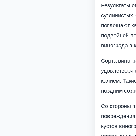
Результаты о
суглинистых 
поглощают ка
подвойной ло
винограда в 
Сорта виногра
удовлетворяю
калием. Таки
поздним созр
Со стороны п
повреждения 
кустов виног