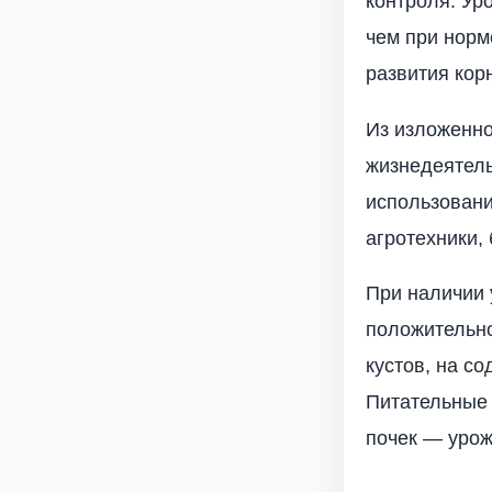
контроля. Ур
чем при норме
развития кор
Из изложенно
жизнедеятель
использовани
агротехники, 
При наличии 
положительно
ку­стов, на 
Питательные 
почек — урож