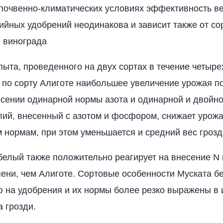
почвенно-климатических условиях эф­фективность в
ийных удобрений не­одинакова и зависит также от с
 ви­нограда
ыта, проведенного на двух сортах в те­чение четырех
о по сорту Алиготе наи­большее увеличение урожая п
сении одинарной нормы азота и одинарной и двойн
ий, внесенный с азотом и фосфо­ром, снижает урожа
 нормам, при этом уменьшается и средний вес грозд
 белый также положительно реагирует на внесение N и
ени, чем Алиготе. Сортовые особенности Муската бе
 на удобрения и их нормы более резко вы­ражены в
а грозди.