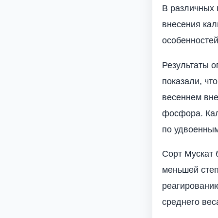
В различных 
внесения кал
особенностей
Результаты оп
показали, чт
весеннем вне
фосфора. Кал
по удвоенным
Сорт Мус­кат
меньшей степ
реагированию
среднего вес