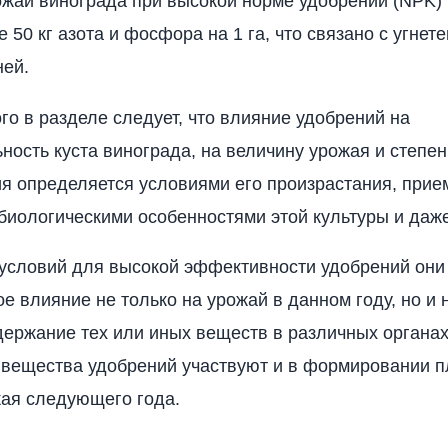
ожай винограда при высокой норме удобрений (NPK)
 50 кг азота и фосфора на 1 га, что связано с угнет
ней.
го в разделе следует, что влияние удоб­рений на
ность куста винограда, на величи­ну урожая и степен
я определяется ус­ловиями его произрастания, при
био­логическими особенностями этой культуры и даже 
условий для высокой эффективности удобрений они
е влияние не только на урожай в данном году, но и 
содержание тех или иных веществ в различных органах
вещества удобрений уча­ствуют и в формировании 
ая сле­дующего года.