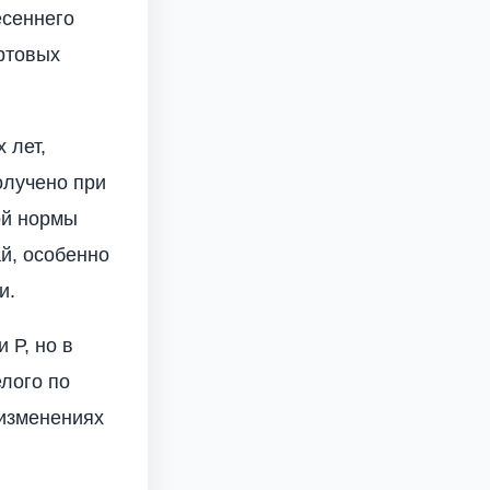
есеннего
ортовых
 лет,
олучено при
ой нормы
й, особенно
и.
 Р, но в
лого по
 изменениях