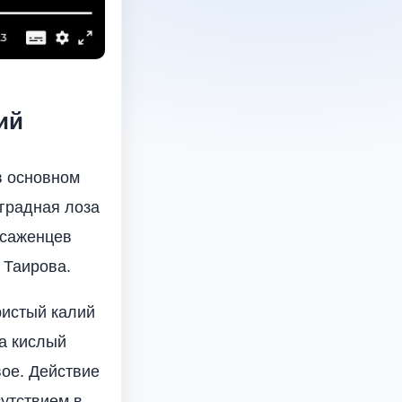
ий
в основном
оградная лоза
 саженцев
 Таирова.
ристый калий
 а кислый
вое. Действие
утст­вием в