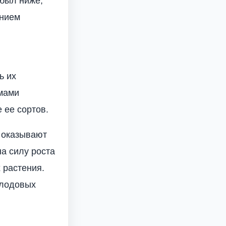
 был ниже,
ением
ь их
емами
ее сор­тов.
 оказывают
на силу роста
 растения.
плодовых