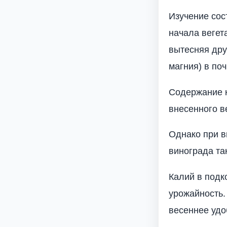
Изучение сос
начала вегет
вытесняя дру
магния) в по
Содержание к
внесенного в
Однако при в
винограда та
Калий в подк
урожайность.
весеннее удо