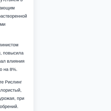
здающим
 растворенной
ыми
линистом
й, повысила
зал влияния
о на 8%.
те Рислинг
хлористый,
урожая, при
добрений.