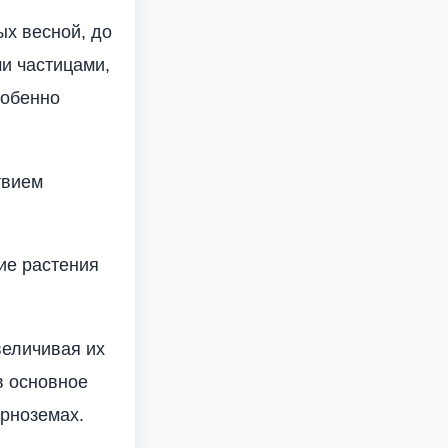
ых весной, до
и частицами,
собенно
твием
ие растения
величивая их
в основное
рно­земах.