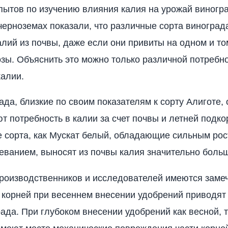
пытов по изучению влияния калия на урожай виногр
черноземах показали, что различные сорта виноград
лий из почвы, даже если они привиты на одном и то
зы. Объяснить это можно только различной потребн
калии.
да, близкие по своим показателям к сорту Али­готе,
т потребность в калии за счет почвы и летней подко
е сорта, как Мускат белый, обладающие сильным рос
еванием, выносят из почвы калия значи­тельно боль
роизводственников и исследователей имеются замеч
корней при весен­нем внесении удобрений приводят 
рада. При глубоком внесении удобрений как весной, 