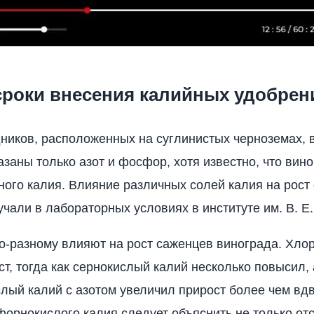
сроки внесения калийных удобрен
дников, расположенных на суглинистых черноземах, 
азаны только азот и фосфор, хо­тя известно, что вин
ного ка­лия. Влияние различных солей калия на рост
учали в лабораторных условиях в институте им. В. Е.
о-разно­му влияют на рост саженцев винограда. Хло
ст, тогда как сернокислый калий несколько повысил,
ый калий с азотом уве­личил прирост более чем вд
форнокислого калия следует объяснить не только отс