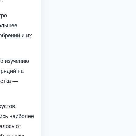
й.
тро
оль­шее
обрений и их
по изучению
урядий на
астка —
кустов,
лись наиболее
а­лось от