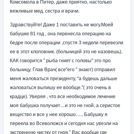
Комсомола в Питер, даже приятно, настолько
вежливые мед. сестра и врачи.
Здравствуйте! Даже 1 поставить не могу.Моей
бабушке 81 год , она перенесла операцию на
бедре после операции ,спустя 3 недели перевезли
ее в этот клоповник. (больницей это не назовешь).
КАК говорится ” рыба гниет с головы” это про
больницу. Глав Врач( все”его ” знают) отправил
меня жаловаться президенту, “а будешь дальше
жаловаться выпишу ее вообще.”( это очень в
крадце). Уверяя , что все необходимое лечение
моя бабушка получает…и это не гной, а серистое
вещество и все у нее хорошо….. Бабушку я
переела во Всеволожск и сегодня нас увезли на
экстренную чистку от гноя.” Вас вообще где