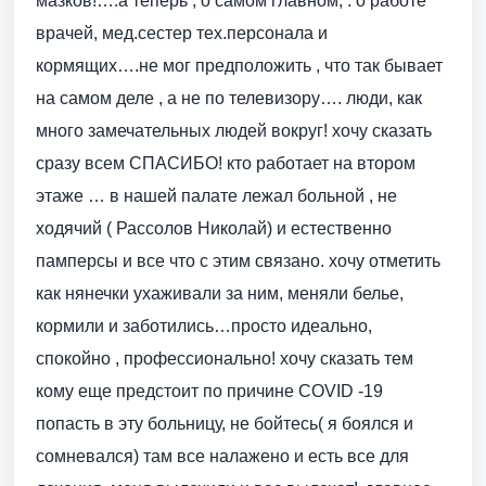
мазков!….а теперь , о самом главном, . о работе
врачей, мед.сестер тех.персонала и
кормящих….не мог предположить , что так бывает
на самом деле , а не по телевизору…. люди, как
много замечательных людей вокруг! хочу сказать
сразу всем СПАСИБО! кто работает на втором
этаже … в нашей палате лежал больной , не
ходячий ( Рассолов Николай) и естественно
памперсы и все что с этим связано. хочу отметить
как нянечки ухаживали за ним, меняли белье,
кормили и заботились…просто идеально,
спокойно , профессионально! хочу сказать тем
кому еще предстоит по причине COVID -19
попасть в эту больницу, не бойтесь( я боялся и
сомневался) там все налажено и есть все для