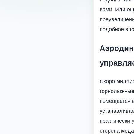
вами. Или ещ
преувеличени
подобное впо
Аэродин
управля
Скоро миллио
горнолыжные 
помещается в
устанавливае
практически 
сторона меда