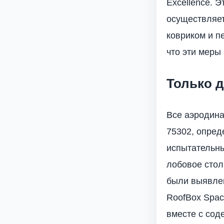
Excellence. Э
осуществляет
ковриком и п
что эти меры
Только 
Все аэродина
75302, опре
испытательн
лобовое стол
были выявлен
RoofBox Spac
вместе с сод