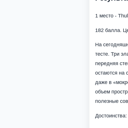
1 место - Thu
182 балла. Це
На сегодняшн
тесте. Три э
передняя сте
остаются на 
даже в «мокр
объем простр
полезные сов
Достоинства: