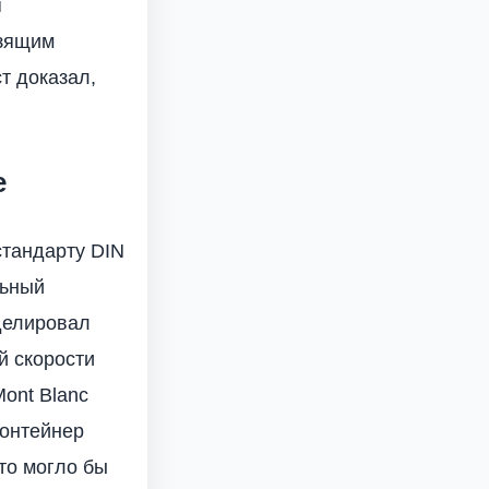
я
ьзящим
т доказал,
е
стандарту DIN
льный
делировал
й скорости
ont Blanc
контейнер
то могло бы