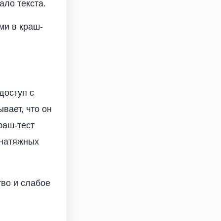
ало текста.
ми в краш-
доступ с
вает, что он
раш-тест
 натяжных
тво и слабое