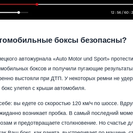
втомобильные боксы безопасны?
ецкого автожурнала «Auto Motor und Sport» протест
мобильных боксов и получили пугающие результаты.
ренно выстояли при ДТП. У некоторых ремни не удер
 бокс улетел с крыши автомобиля.
ебе: вы едете со скоростью 120 км/ч по шоссе. Вдру
жиданно возникает пробка. В самый последний моме
мозам и предотвращаете столкновение. Но счастье д
 как Ваш бокс, как ракета, выстреливает по машине, 