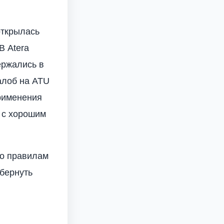
открылась
В Atera
держались в
алоб на ATU
применения
т с хорошим
по правилам
обернуть