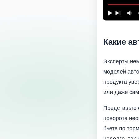
Какие а
Эксперты нем
моделей авто
продукта уве
или даже сам
Представьте с
поворота нео
бьете по тор
недолго, так