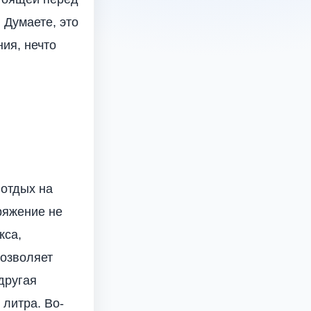
 Думаете, это
ия, нечто
 отдых на
ряжение не
кса,
позволяет
другая
 литра. Во-