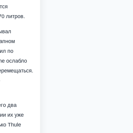
тся
70 литров.
зывал
запном
ил по
ine ослабло
еремещаться.
о
его два
ии их уже
ко Thule