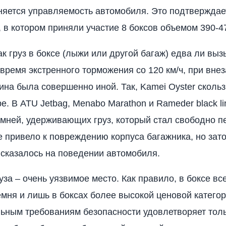
няется управляемость автомобиля. Это подтверждае
 в котором приняли участие 8 боксов объемом 390-4
ак груз в боксе (лыжи или другой багаж) едва ли вы
время экстренного торможения со 120 км/ч, при вне
ина была совершенно иной. Так, Kamei Oyster скольз
е. В ATU Jetbag, Menabo Marathon и Rameder black l
мней, удерживающих груз, который стал свободно п
не привело к повреждению корпуса багажника, но зат
сказалось на поведении автомобиля.
за – очень уязвимое место. Как правило, в боксе вс
мня и лишь в боксах более высокой ценовой категор
ьным требованиям безопасности удовлетворяет толь