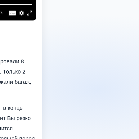
ировали 8
 Только 2
жали багаж,
г в конце
нт Вы резко
лится
стоящей перед