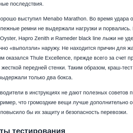
ные последствия.
орошо выступил Menabo Marathon. Во время удара 
епежные ремни не выдержали нагрузки и порвались. 
Oyster, Hapro Zenith и Rameder black line лыжи не у
ично «выползли» наружу. Не находится причин для ж
им оказался Thule Excellence, прежде всего за счет 
е жесткой передней стенки. Таким образом, краш-тес
выдержали только два бокса.
водители в инструкциях не дают полезных советов 
пример, что громоздкие вещи лучше дополнительно 
 повысило бы их защиту и безопасность перевозки.
аты тестирования