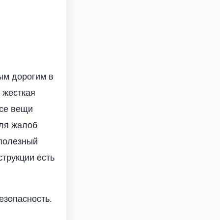
ым дорогим в
и жесткая
Все вещи
для жалоб
 полезный
струкции есть
езопасность.