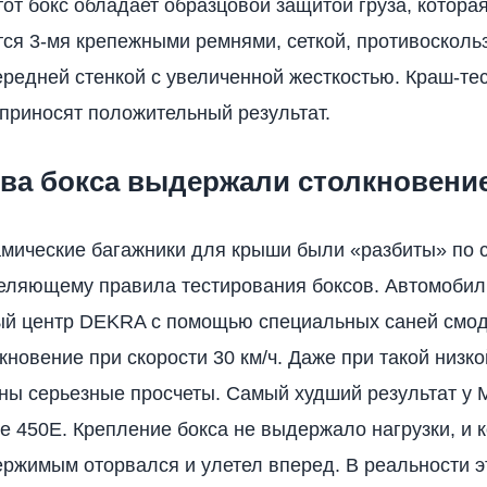
тот бокс обладает образцовой защитой груза, котора
ся 3-мя крепежными ремнями, сеткой, противоскол
ередней стенкой с увеличенной жесткостью. Краш-тес
 приносят положительный результат.
два бокса выдержали столкновени
мические багажники для крыши были «разбиты» по 
деляющему правила тестирования боксов. Автомоби
ый центр DEKRA с помощью специальных саней смо
кновение при скорости 30 км/ч. Даже при такой низко
ы серьезные просчеты. Самый худший результат у M
e 450E. Крепление бокса не выдержало нагрузки, и 
ержимым оторвался и улетел вперед. В реальности э