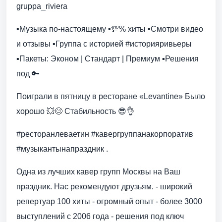
gruppa_riviera
▪️Музыка по-настоящему ▪️💯% хиты ▪️Смотри видео
и отзывы ▪️Группа с историей #историяривьеры
▪️Пакеты: Эконом | Стандарт | Премиум ▪️Решения
под 🔑
Поиграли в пятницу в ресторане «Levantine» Было
хорошо 💥😊 Стабильность 😎👌
#ресторанлеваетин #кавергруппанакорпоратив
#музыкантынапраздник .
Одна из лучших кавер групп Москвы на Ваш
праздник. Нас рекомендуют друзьям. - широкий
репертуар 100 хиты - огромный опыт - более 3000
выступлений с 2006 года - решения под ключ