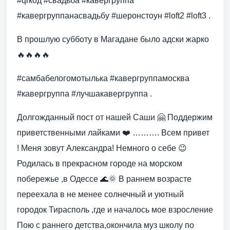
#qrкод #свадьба #кавергруппа
#кавергруппанасвадьбу #шеронстоун #loft2 #loft3 .
В прошлую субботу в Магадане было адски жарко
🔥🔥🔥🔥
#самбабелогомотылька #кавергруппамосква
#кавергруппа #лучшакавергруппа .
Долгожданный пост от нашей Саши 🤗 Поддержим
приветственными лайками ❤️ ………. Всем привет
! Меня зовут Александра! Немного о себе 😉
Родилась в прекрасном городе на морском
побережье ,в Одессе 🌊🌞 В раннем возрасте
переехала в не менее солнечный и уютный
городок Тирасполь ,где и началось мое взросление
Пою с раннего детства,окончила муз школу по