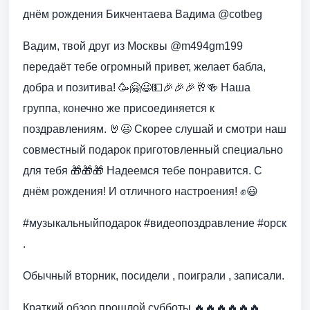
днём рождения Бикчентаева Вадима @cotbeg
Вадим, твой друг из Москвы @m494gm199
передаёт тебе огромный привет, желает бабла,
добра и позитива! 🥳🤗😃💵🎉🎉🎉🥂🍻 Наша
группа, конечно же присоединяется к
поздравлениям. 🤘😃 Скорее слушай и смотри наш
совместный подарок приготовленный специально
для тебя 🎁🎁🎁 Надеемся тебе понравится. С
днём рождения! И отличного настроения! ✊😃
#музыкальныйподарок #видеопоздравление #орск
.
Обычный вторник, посидели , поиграли , записали.
Краткий обзор прошлой субботы 🔥🔥🔥🔥🔥🔥