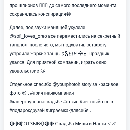
про шпионов 🕵🏻‍♂️ до самого последнего момента
сохранялась конспирация😁
Далее, под звуки манящей укулеле
@sofi_loves_oreo все переместились на секретный
танцпол, после чего, мы подхватив эстафету
устроили жаркие танцы 💃🕺🏻🤘🤩🎸 Праздник
удался! Для приятной компании, играть одно
удовольствие 🤗
Отдельное спасибо @yourphotohistory за красивое
фото 😍 . #приятнаякомпания
#кавергруппанасвадьбе #отзыв #честныйотзыв
#подарокдрузей #играемкакдлясебя .
🔴🔴🔴ОТЗЫВ🔴🔴🔴 Свадьба Миши и Насти 🎉🎉