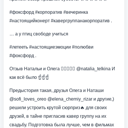
#фоксфорд #корпоратив #вечеринка
#настоящийконерт #кавергруппанакорпоратив .
… а у птиц свободе учиться
#летееть #настоящиеэмоции #полюбви
#фоксфорд .
Отзыв Натальи и Олега 👰‍♀️🤵🏻‍♂️ @natalia_telkina И
как всё было ☝️☝️☝️
Предыстория такая, друзья Олега и Наташи
@sofi_loves_oreo @elena_cherniy_rizar и другие,)
решили устроить крутой сюрприз🔥 для своих
друзей, в тайне пригласив кавер группу на их
свадьбу. Подготовка была лучше, чем в фильмах