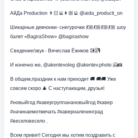
АйДа Production 👨🏻‍💻👩🏼‍💻 @aida_producti_on
Шикарные девчонки- снегурочки 💃🏼💃🏼💃🏼💃🏼 шоу
балет «BagiraShow» @bagirashow
Сведение/звук - Вячеслав Ёжиков 💽🎚🎙
И конечно же, @akentevoleg @akentev.photo 🤗📸
В общем,праздник к нам приходит 🚚 🚚🚚 Уже
совсем скоро 🎄 С наступающим, друзья!
#новыйгод #кавергруппанановыйгод #кавер
#начинаемотмечать #каверналенинград
#веселовесело .
Всем привет! Сегодня мы хотим поздравить с