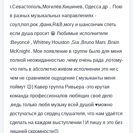
г.Севастополь,Могилёв,Кишинев, Одесса др .. Пою
в разных музыкальных направлениях -
соул,поп,рок ,фанк,R&B,могу и шансончик спеть
если душа просит 😁 Любимые исполнители
:Beyoncé , Whitney Houston ,Sia ,Bruno Mars ,Brain
McKnight . Мое появление в группе было для меня
полной неожиданностью ,чему очень рада ,потому-
что петь в абсолютно живом исполнении это ни с
чем не сравнимое ощущение ( музыканты меня
поймут 😉) Кавер группа Ривьера -это крутая
команда профессионалов любящих своё дело
,ведь только любя музыку всей душой ♥️можно
достучаться до сердец слушателя, что нам удаётся
сделать на каждом выступлении ! И пишу я это без
лишней скромности😉