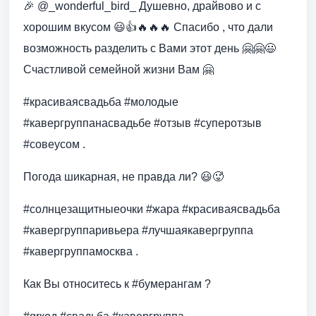
🎉 @_wonderful_bird_ Душевно, драйвово и с
хорошим вкусом 😃👍🔥🔥🔥 Спасибо , что дали
возможность разделить с Вами этот день 🤗🤗😃
Счастливой семейной жизни Вам 🤗
#красиваясвадьба #молодые
#кавергруппанасвадьбе #отзыв #суперотзыв
#совеусом .
Погода шикарная, не правда ли? 😃🥵
#солнцезащитныеочки #жара #красиваясвадьба
#кавергруппаривьера #лучшаякавергруппа
#кавергруппамосква .
Как Вы относитесь к #бумерангам ?