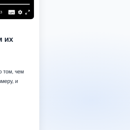
м их
о том, чем
меру, и