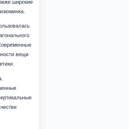
также широкие
 изюминка.
ользовалась
иагонального
 Современные
чности вещи
етики.
а.
шенные
 вертикальные
ачестве