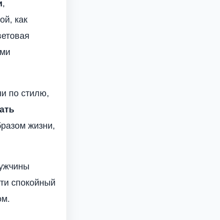
и
,
ой, как
ветовая
ыми
ни по стилю,
ать
бразом жизни,
мужчины
сти спокойный
ом.