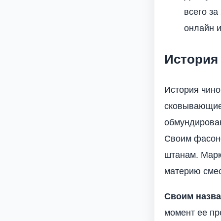
всего за
онлайн 
История
История чино
сковывающие 
обмундирован
Своим фасон
штанам. Марк
материю смес
Своим назв
момент ее пр