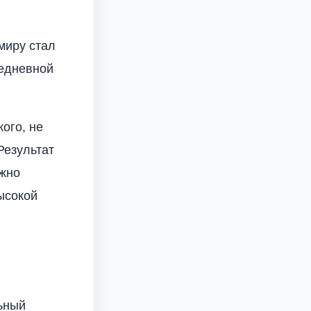
миру стал
седневной
ого, не
Результат
ожно
ысокой
ьный