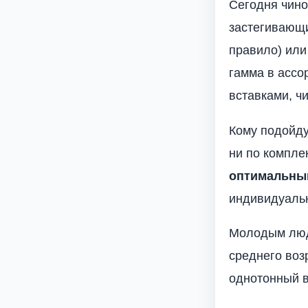
Сегодня чин
застегивающи
правило) или
гамма в ассо
вставками, ч
Кому подойдут
ни по компле
оптимальны
индивидуаль
Молодым люд
среднего воз
однотонный в