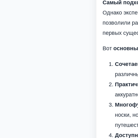
Самый подх
Однако экспе
позволили ра
первых сущес
Вот
основны
Сочетае
различны
Практич
аккуратн
Многофу
носки, н
путешест
Доступн