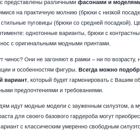
ос представлены различными
фасонами и моделям
мися на практичную молнию (брюки с низкой посадк
 стильные пуговицы (брюки со средней посадкой). Ц
ртименте: однотонные варианты, брюки с контрастн
инос с оригинальными модными принтами.
 чинос? Они не загоняют в рамки – ни по возрасту, 
кции и особенностям фигуры.
Всегда можно подобр
й вариант
, который будет гармонировать с Вашим о
ными предпочтениями и требованиями.
ям идут модные модели с зауженным силуэтом, а 
раста для своего базового гардероба могут приобре
ариант с классическим умеренно свободным силуэт