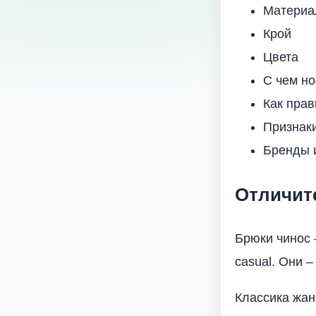
Материа
Крой
Цвета
С чем но
Как прав
Признаки
Бренды 
Отличит
Брюки чинос 
casual. Они 
Классика жан