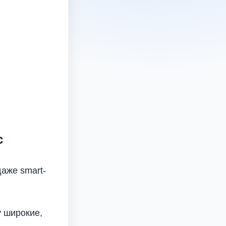
с
даже smart-
у широкие,