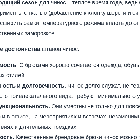
одящий сезон
для чинос – теплое время года, ведь 
рименты с тканью (добавление к хлопку шерсти и си
сширить рамки температурного режима вплоть до от
твенных заморозков.
е достоинства
штанов чинос:
мость.
С брюками хорошо сочетается одежда, обувь
х стилей.
ность и долговечность.
Чинос долго служат, не тер
ого привлекательного вида, требуют минимального у
нкциональность.
Они уместны не только для повс
о и в офисе, на мероприятиях и встречах, незаменим
виях и длительных поездках.
ость.
Качественные брендовые брюки чинос можно 