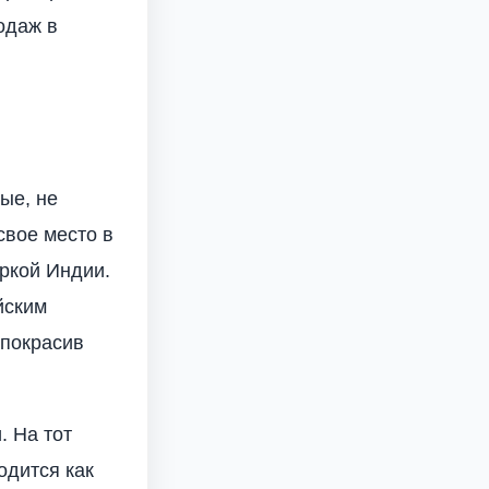
одаж в
ые, не
свое место в
ркой Индии.
йским
 покрасив
. На тот
одится как