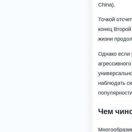
Сhina).
Точкой отсче
конец Второй
жизни продол
Однако если 
агрессивного
универсально
наблюдать се
популярности
Чем чин
Многообразие