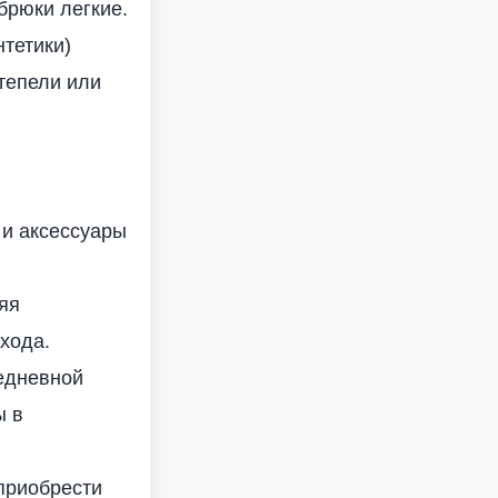
брюки легкие.
нтетики)
тепели или
 и аксессуары
яя
хода.
едневной
ы в
приобрести