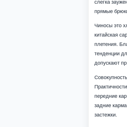
слегка зауже
прямые брюки
Чиносы это х
китайская са
плетения. Бл
тенденции дл
допускают пр
Совокупность
Практичности
передние кар
задние карма
застежки.