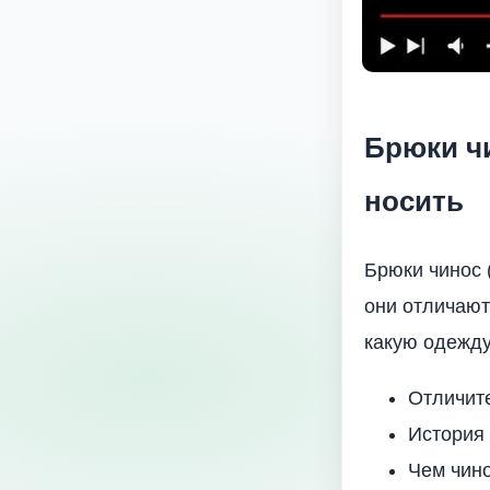
Брюки чи
носить
Брюки чинос (
они отличают
какую одежду
Отличит
История
Чем чино