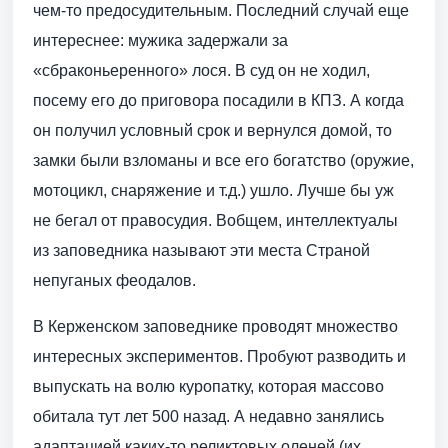
чем-то предосудительным. Последний случай еще
интереснее: мужика задержали за
«сбраконьеренного» лося. В суд он не ходил,
посему его до приговора посадили в КПЗ. А когда
он получил условный срок и вернулся домой, то
замки были взломаны и все его богатство (оружие,
мотоцикл, снаряжение и т.д.) ушло. Лучше бы уж
не бегал от правосудия. Вобщем, интеллектуалы
из заповедника называют эти места Страной
непуганых феодалов.
В Керженском заповеднике проводят множество
интересных экспериментов. Пробуют разводить и
выпускать на волю куропатку, которая массово
обитала тут лет 500 назад. А недавно занялись
адаптацией каких-то реликтовых оленей (их