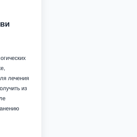
ови
огических
е,
для лечения
олучить из
ле
ранению