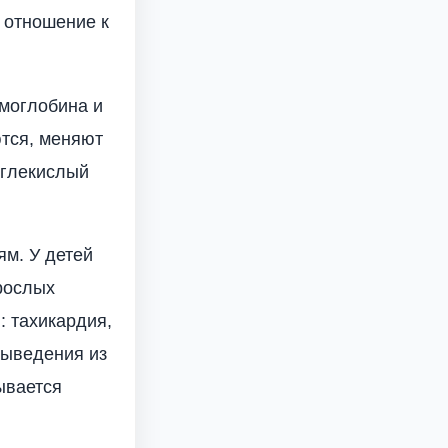
 отношение к
емоглобина и
тся, меняют
углекислый
ям. У детей
рослых
: тахикардия,
выведения из
ывается