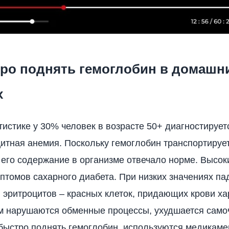
тро поднять гемоглобин в домашн
х
тистике у 30% человек в возрасте 50+ диагностирует
тная анемия. Поскольку гемоглобин транспортирует
 его содержание в организме отвечало норме. Высок
мптомов сахарного диабета. При низких значениях па
 эритроцитов – красных клеток, придающих крови х
ом нарушаются обменные процессы, ухудшается само
быстро поднять гемоглобин, используются медикаме