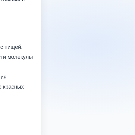
 с пищей.
сти молекулы
ния
е красных