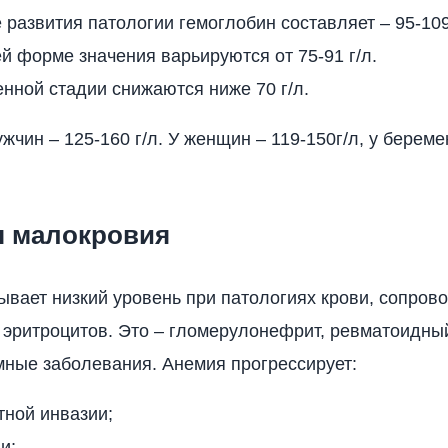
 развития патологии гемоглобин составляет – 95-109
й форме значения варьируются от 75-91 г/л.
нной стадии снижаются ниже 70 г/л.
чин – 125-160 г/л. У женщин – 119-150г/л, у береме
 малокровия
ывает низкий уровень при патологиях крови, сопро
эритроцитов. Это – гломерулонефрит, ревматоидный
мные заболевания. Анемия прогрессирует:
тной инвазии;
и;