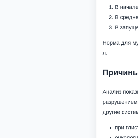
В начале
В средне
В запуще
Норма для муж
л.
Причины
Анализ показ
разрушением 
другие систе
при глис
онкологи