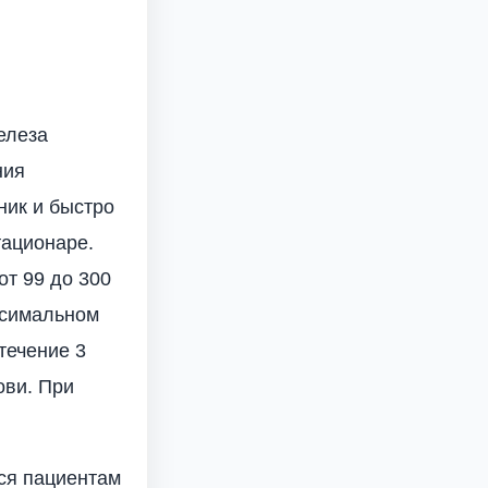
елеза
ния
ник и быстро
тационаре.
от 99 до 300
ксимальном
течение 3
ови. При
ся пациентам