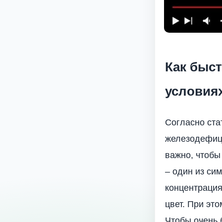
Как быс
условия
Согласно ста
железодефици
важно, чтобы
– один из си
концентрация
цвет. При эт
Чтобы очень 