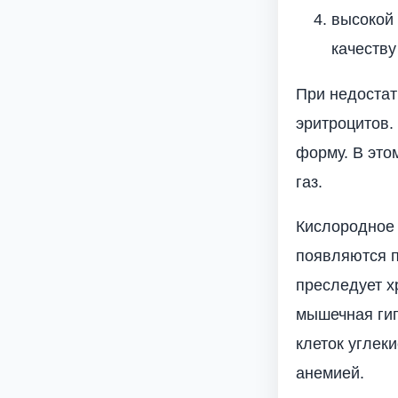
высокой
качеству
При недостат
эритроцитов.
форму. В это
газ.
Кислородное 
появляются п
преследует х
мышечная гип
клеток углек
анемией.