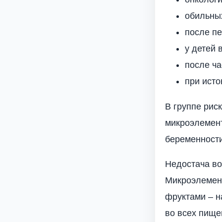
обильных
после пе
у детей 
после ча
при исто
В группе рис
микроэлемент
беременности
Недостача во
Микроэлемент
фруктами – н
во всех пище