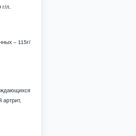
 г/л.
нных – 115г/
вождающихся
 артрит,