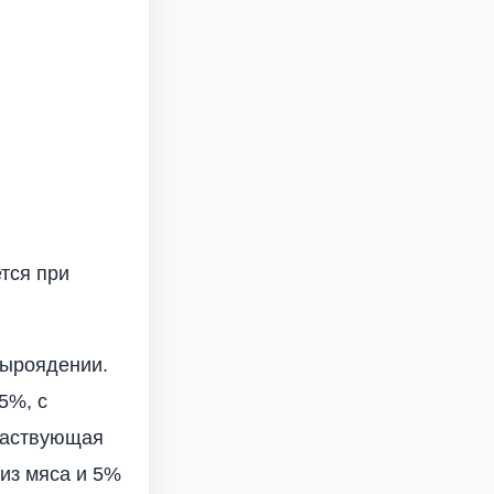
тся при
сыроядении.
5%, с
участвующая
из мяса и 5%