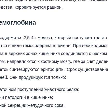
дства, корректируется рацион.
емоглобина
содержится 2,5-4 г железа, который поступает только
тся в виде гемосидерина в печени. При необходимо
а в верхних зонах кишечника соединяются с белком
м, направляются к костному мозгу, где за счет деле
еток синтезируются эритроциты. Срок существовани
дней. Они продуцируются только:
аточном поступлении животного белка;
ии патологий в кишечнике;
ой секреции желудочного сока;