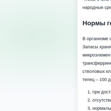
народные сре
Нормы г
В организме 
Запасы храня
микроэлемент
трансферрино
стволовых кл
телец – 100 
при дост
отсутств
нормальн