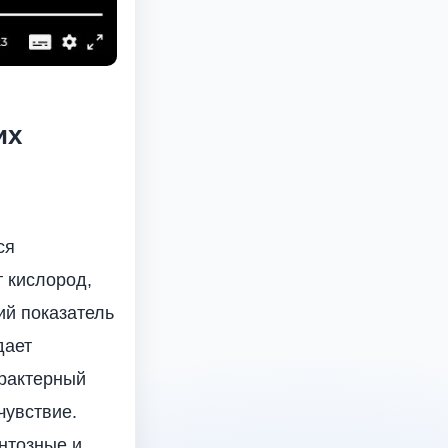
их
ся
 кислород,
ий показатель
дает
арактерный
чувствие.
нтозные и