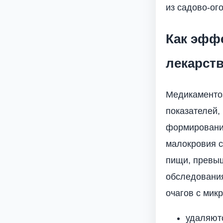
из садово-ог
Как эфф
лекарст
Медикаментоз
показателей,
формирование
малокровия с
пищи, превыш
обследования
очагов с мик
удаляют