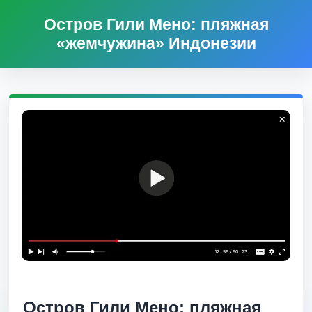
Остров Гили Мено: пляжная
«жемчужина» Индонезии
Остров Гили Мено: пляжная