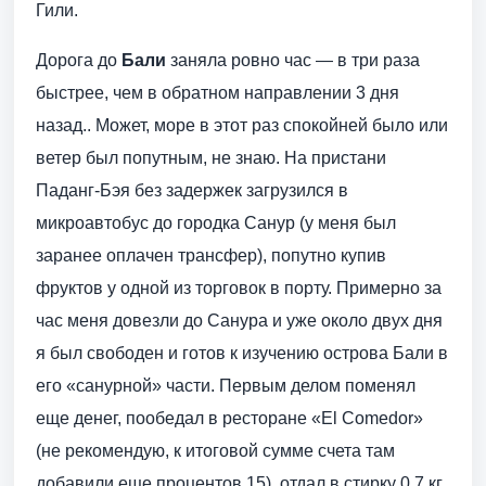
Гили.
Дорога до
Бали
заняла ровно час — в три раза
быстрее, чем в обратном направлении 3 дня
назад.. Может, море в этот раз спокойней было или
ветер был попутным, не знаю. На пристани
Паданг-Бэя без задержек загрузился в
микроавтобус до городка Санур (у меня был
заранее оплачен трансфер), попутно купив
фруктов у одной из торговок в порту. Примерно за
час меня довезли до Санура и уже около двух дня
я был свободен и готов к изучению острова Бали в
его «санурной» части. Первым делом поменял
еще денег, пообедал в ресторане «El Comedor»
(не рекомендую, к итоговой сумме счета там
добавили еще процентов 15), отдал в стирку 0,7 кг