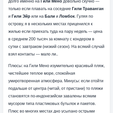
долго именно на
Гили Мено
довольно скучно —
только если плавать на соседние
Гили Траванган
и
Гили Эйр
или на
Бали
и
Ломбок
. Гуляя по
острову, я в нескольких местах приценился к
жилью если приехать туда на пару недель — цена
в среднем 200 тысяч за комнату с кондером в
сутки с завтраком (низкий сезон). На всякий случай
взял контакты — мало ли..
Плюсы: на Гили Мено изумительно красивый пляж,
чистейшее теплое море, спокойная
умиротворенная атмосфера. Минусы: если отойти
подальше от центра (читай, от пристани) то пляжи
становятся по-индонезийски завалены всяким
мусором типа пластиковых бутылок и пакетов.
Плюс во многих местах дно усыпано острыми