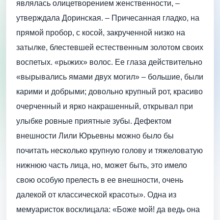
являлась олицетворением женственности, –
утверждала Доринская. – Причесанная гладко, на
прямой пробор, с косой, закрученной низко на
затылке, блестевшей естественным золотом своих
воспетых. «рыжих» волос. Ее глаза действительно
«вырывались ямами двух могил» – большие, были
карими и добрыми; довольно крупный рот, красиво
очерченный и ярко накрашенный, открывал при
улыбке ровные приятные зубы. Дефектом
внешности Лили Юрьевны можно было бы
почитать несколько крупную голову и тяжеловатую
нижнюю часть лица, но, может быть, это имело
свою особую прелесть в ее внешности, очень
далекой от классической красоты». Одна из
мемуаристок восклицала: «Боже мой! да ведь она