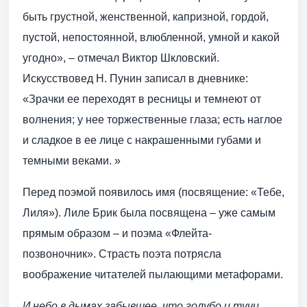
быть грустной, женственной, капризной, гордой,
пустой, непостоянной, влюбленной, умной и какой
угодно», – отмечал Виктор Шкловский.
Искусствовед Н. Пунин записал в дневнике:
«Зрачки ее переходят в ресницы и темнеют от
волнения; у нее торжественные глаза; есть наглое
и сладкое в ее лице с накрашенными губами и
темными веками. »
Перед поэмой появилось имя (посвящение: «Тебе,
Лиля»). Лиле Брик была посвящена – уже самым
прямым образом – и поэма «Флейта-
позвоночник». Страсть поэта потрясла
воображение читателей пылающими метафорами.
И небо,
в дымах забывшее, что голубо,
и тучи,