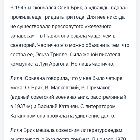
В 1945-м скончался Осип Брик, а «дважды вдова»
прожила еще тридцать три года. Для нее никогда
не существовало пресловутого «железного
занавеса» – в Париж она ездила чаще, чем в
санаторий. Частично это можно объяснить тем, что
сестра ее, Эльза Триоле, была женой писателя-
коммуниста Луи Арагона. Но лишь частично.
Лиля Юрьевна говорила, что у нее было четыре
мужа: О. Брик, В. Маяковский, В. Примаков
(видный советский военачальник, расстрелянный
в 1937-м) и Василий Катанян. С литератором
Катаняном она прожила на удивление долго.
Лиля Брик мешала советским литературоведам
выстраивать образ поэта-трибуна. В начале 1970-