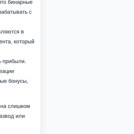
что бинарные
рабатывать с
вляются в
ента, который
% прибыли.
ивации
ые бонусы,
ина слишком
азвод или