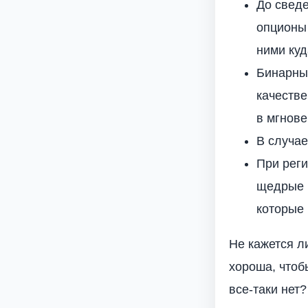
До свед
опционы 
ними куд
Бинарны
качестве
в мгнове
В случае
При реги
щедрые 
которые 
Не кажется л
хороша, чтоб
все-таки нет?