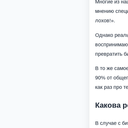
Многие из на
мнению специ
лохов!».
Однако реаль
воспринимают
превратить б
В то же само
90% от общег
как раз про 
Какова 
В случае с б