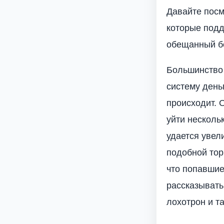
Давайте посм
которые подд
обещанный б
Большинство 
систему день
происходит. 
уйти несколь
удается увел
подобной тор
что попавшие
рассказывать
лохотрон и т