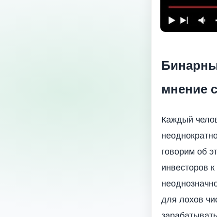
Бинарны
мнение 
Каждый челов
неоднократно
говорим об э
инвесторов к
неоднозначно
для лохов чи
зарабатывать