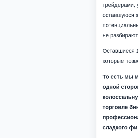
трейдерами, 
оставшуюся ж
потенциальн
не разбирают
Оставшиеся 
которые позв
То есть мы 
одной сторо
колоссальну
торговле би
профессиона
сладкого фи