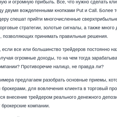
рую и огромную прибыль. Все, что нужно сделать кл
у двумя вожделенными кнопками Put и Call. Более т
деру спешат прийти многочисленные сверхприбыльн
орговые стратегии, золотые сигналы, а также много 
в, позволяющих принимать правильные решения.
, если все или большинство трейдеров постоянно на
лучая огромные доходы, то на чем тогда зарабатыв
омпании? Противоречие налицо, не правда ли?
римера предлагаем разобрать основные приемы, кот
 брокерами, для вовлечения клиента в торговый про
ся внесение трейдером реального денежного депозит
 брокерские компании.