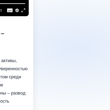
 –
 активы,
 уверенностью
этом среди
не
оны – развод
ность