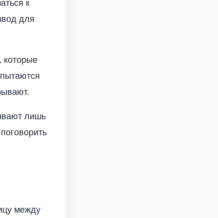
аться к
звод для
, которые
 пытаются
рывают.
рывают лишь
 поговорить
ицу между