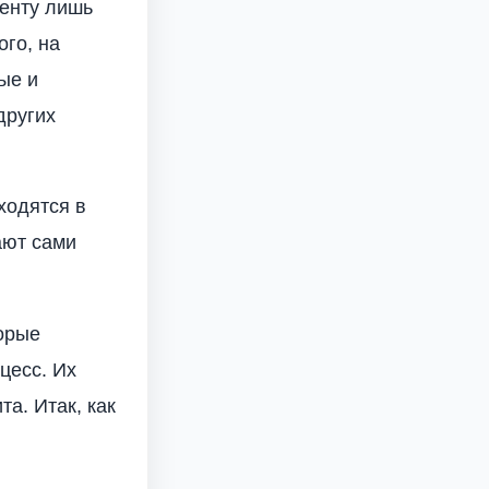
иенту лишь
ого, на
ые и
других
ходятся в
ают сами
орые
цесс. Их
а. Итак, как