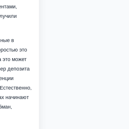
ентами,
олучили
нные в
оростью это
а это может
мер депозита
денции
Естественно,
ах начинают
бман,