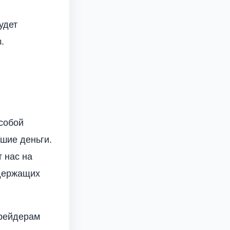
удет
.
собой
шие деньги.
 нас на
одержащих
трейдерам