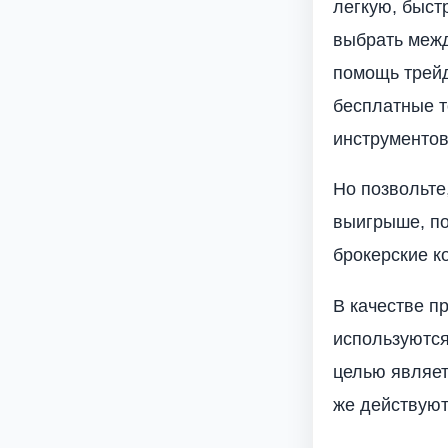
легкую, быст
выбрать межд
помощь трей
бесплатные т
инструменто
Но позвольте
выигрыше, по
брокерские к
В качестве п
используются
целью являет
же действуют