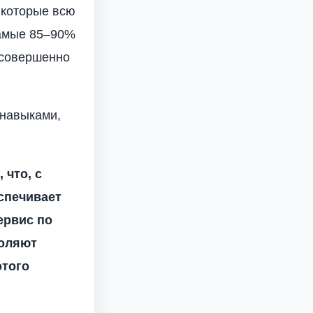
, которые всю
самые 85–90%
 совершенно
навыками,
 что, с
спечивает
ервис по
воляют
этого