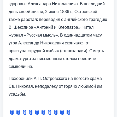
здоровье Александра Николаевича. В последний
день своей жизни, 2 июня 1886 г., Островский
также работал: переводил с английского трагедию
В. Шекспира «Антоний и Клеопатра», читал
журнал «Русская мысль». В одиннадцатом часу
утра Александр Николаевич скончался от
приступа «грудной жабы» (стенокардии). Смерть
драматурга за письменным столом поистине
символична.
Похоронили А.Н. Островского на погосте храма
Св. Николая, неподалёку от горячо любимой им
усадьбы.
📎
📎
📎
📎
📎
📎
📎
📎
📎
📎