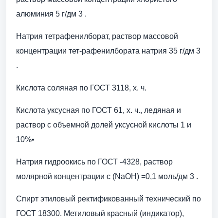
алюминия 5 г/дм 3 .
Натрия тетрафенилборат, раствор массовой
концентрации тет-рафенилбората натрия 35 г/дм 3
.
Кислота соляная по ГОСТ 3118, х. ч.
Кислота уксусная по ГОСТ 61, х. ч., ледяная и
раствор с объемной долей уксусной кислоты 1 и
10%•
Натрия гидроокись по ГОСТ -4328, раствор
молярной концентрации с (NaOH) =0,1 моль/дм 3 .
Спирт этиловый ректификованный технический по
ГОСТ 18300. Метиловый красный (индикатор),