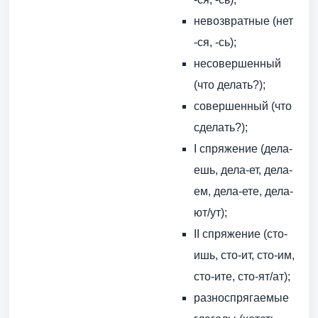
невозвратные (нет
-ся, -сь);
несовершенный
(что делать?);
совершенный (что
сделать?);
I спряжение (дела-
ешь, дела-ет, дела-
ем, дела-ете, дела-
ют/ут);
II спряжение (сто-
ишь, сто-ит, сто-им,
сто-ите, сто-ят/ат);
разноспрягаемые