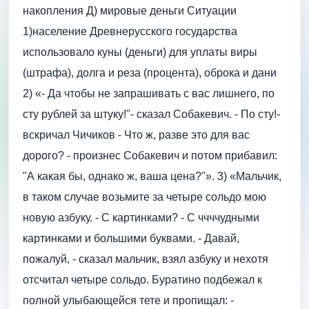
накопления Д) мировые деньги Ситуации
1)население Древнерусского государства
использовало куны (деньги) для уплаты виры
(штрафа), долга и реза (процента), оброка и дани
2) «- Да чтобы не запрашивать с вас лишнего, по
сту рублей за штуку!"- сказал Собакевич. - По сту!-
вскричал Чичиков - Что ж, разве это для вас
дорого? - произнес Собакевич и потом прибавил:
"А какая бы, однако ж, ваша цена?"». 3) «Мальчик,
в таком случае возьмите за четыре сольдо мою
новую азбуку. - С картинками? - С ччччудными
картинками и большими буквами. - Давай,
пожалуй, - сказал мальчик, взял азбуку и нехотя
отсчитал четыре сольдо. Буратино подбежал к
полной улыбающейся тете и пропищал: -