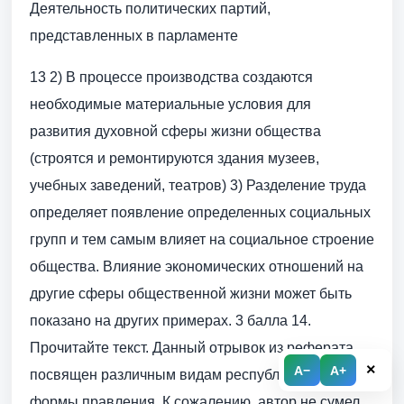
Деятельность политических партий,
представленных в парламенте
13 2) В процессе производства создаются
необходимые материальные условия для
развития духовной сферы жизни общества
(строятся и ремонтируются здания музеев,
учебных заведений, театров) 3) Разделение труда
определяет появление определенных социальных
групп и тем самым влияет на социальное строение
общества. Влияние экономических отношений на
другие сферы общественной жизни может быть
показано на других примерах. 3 балла 14.
Прочитайте текст. Данный отрывок из реферата
×
A−
A+
посвящен различным видам республиканской
формы правления. К сожалению, автор не сумел